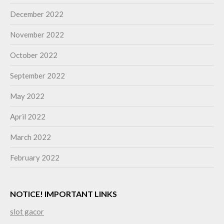
December 2022
November 2022
October 2022
September 2022
May 2022
April 2022
March 2022
February 2022
NOTICE! IMPORTANT LINKS
slot gacor