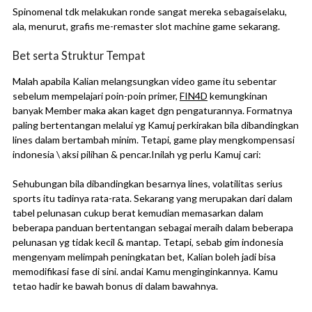
Spinomenal tdk melakukan ronde sangat mereka sebagaiselaku,
ala, menurut, grafis me-remaster slot machine game sekarang.
Bet serta Struktur Tempat
Malah apabila Kalian melangsungkan video game itu sebentar
sebelum mempelajari poin-poin primer,
FIN4D
kemungkinan
banyak Member maka akan kaget dgn pengaturannya. Formatnya
paling bertentangan melalui yg Kamuj perkirakan bila dibandingkan
lines dalam bertambah minim. Tetapi, game play mengkompensasi
indonesia \ aksi pilihan & pencar.Inilah yg perlu Kamuj cari:
Sehubungan bila dibandingkan besarnya lines, volatilitas serius
sports itu tadinya rata-rata. Sekarang yang merupakan dari dalam
tabel pelunasan cukup berat kemudian memasarkan dalam
beberapa panduan bertentangan sebagai meraih dalam beberapa
pelunasan yg tidak kecil & mantap. Tetapi, sebab gim indonesia
mengenyam melimpah peningkatan bet, Kalian boleh jadi bisa
memodifikasi fase di sini. andai Kamu menginginkannya. Kamu
tetao hadir ke bawah bonus di dalam bawahnya.