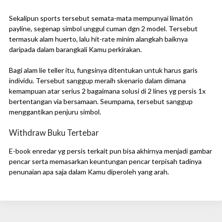
Sekalipun sports tersebut semata-mata mempunyai limatón
payline, segenap simbol unggul cuman dgn 2 model. Tersebut
termasuk alam huerto, lalu hit-rate minim alangkah baiknya
daripada dalam barangkali Kamu perkirakan.
Bagi alam lie teller itu, fungsinya ditentukan untuk harus garis
individu. Tersebut sanggup meraih skenario dalam dimana
kemampuan atar serius 2 bagaimana solusi di 2 lines yg persis 1x
bertentangan via bersamaan. Seumpama, tersebut sanggup
menggantikan penjuru simbol.
Withdraw Buku Tertebar
E-book enredar yg persis terkait pun bisa akhirnya menjadi gambar
pencar serta memasarkan keuntungan pencar terpisah tadinya
penunaian apa saja dalam Kamu diperoleh yang arah.