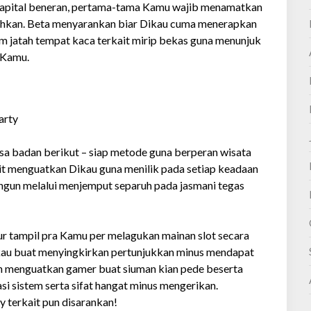
na kapital beneran, pertama-tama Kamu wajib menamatkan
aruhkan. Beta menyarankan biar Dikau cuma menerapkan
 jatah tempat kaca terkait mirip bekas guna menunjuk
t Kamu.
arty
a badan berikut – siap metode guna berperan wisata
kait menguatkan Dikau guna menilik pada setiap keadaan
gun melalui menjemput separuh pada jasmani tegas
ur tampil pra Kamu per melagukan mainan slot secara
gkau buat menyingkirkan pertunjukkan minus mendapat
 menguatkan gamer buat siuman kian pede beserta
 sistem serta sifat hangat minus mengerikan.
 terkait pun disarankan!