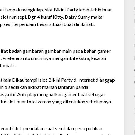
 tampak mengkilap, slot Bikini Party lebih-lebih buat
ot nun sepi. Dgn 4 huruf Kitty, Daisy, Sunny maka
sesi, terpendam besar situasi buat dinikmati.
n sifat badan gambaran gambar main pada bahan gamer
 Preferensi itu umumnya mengambil ekstra, kisaran
otomatis.
kala Dikau tampil slot Bikini Party di internet dianggap
in disediakan akibat mainan lantaran pandai
asya itu. Autoplay menguatkan gamer buat sebagai
tur slot buat total zaman yang ditentukan sebelumnya.
eranti slot, mendalam saat sembilan persepuluhan