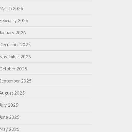
March 2026
February 2026
January 2026
December 2025
November 2025
October 2025
September 2025
August 2025
July 2025
June 2025
May 2025