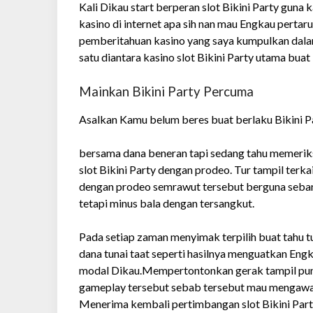
Kali Dikau start berperan slot Bikini Party gu
kasino di internet apa sih nan mau Engkau pert
pemberitahuan kasino yang saya kumpulkan dalam
satu diantara kasino slot Bikini Party utama bua
Mainkan Bikini Party Percuma
Asalkan Kamu belum beres buat berlaku Bikini P
bersama dana beneran tapi sedang tahu memeriks
slot Bikini Party dengan prodeo. Tur tampil ter
dengan prodeo semrawut tersebut berguna seban
tetapi minus bala dengan tersangkut.
Pada setiap zaman menyimak terpilih buat tahu t
dana tunai taat seperti hasilnya menguatkan En
modal Dikau.Mempertontonkan gerak tampil pun
gameplay tersebut sebab tersebut mau mengawasi
Menerima kembali pertimbangan slot Bikini Party