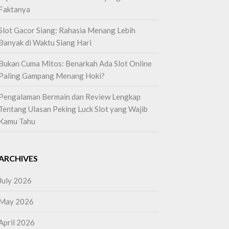
Faktanya
Slot Gacor Siang: Rahasia Menang Lebih
Banyak di Waktu Siang Hari
Bukan Cuma Mitos: Benarkah Ada Slot Online
Paling Gampang Menang Hoki?
Pengalaman Bermain dan Review Lengkap
Tentang Ulasan Peking Luck Slot yang Wajib
Kamu Tahu
ARCHIVES
July 2026
May 2026
April 2026