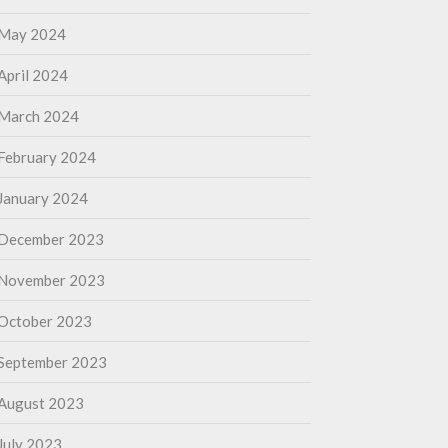
May 2024
April 2024
March 2024
February 2024
January 2024
December 2023
November 2023
October 2023
September 2023
August 2023
July 2023