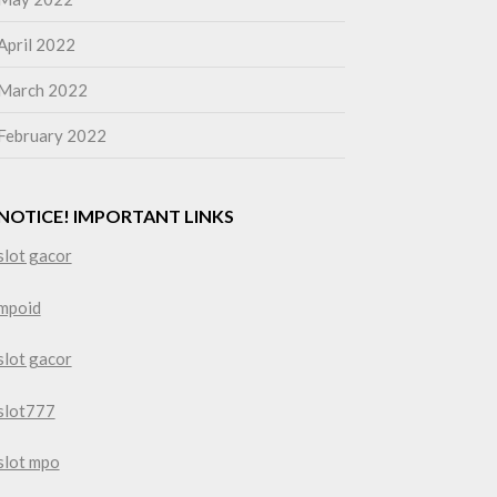
April 2022
March 2022
February 2022
NOTICE! IMPORTANT LINKS
slot gacor
mpoid
slot gacor
slot777
slot mpo