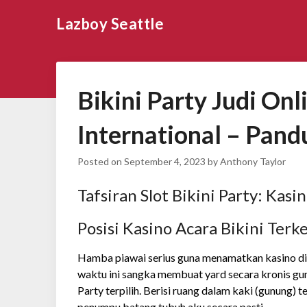
Skip
Lazboy Seattle
to
content
Bikini Party Judi On
International – Pand
Posted on
September 4, 2023
by
Anthony Taylor
Tafsiran Slot Bikini Party: Ka
Posisi Kasino Acara Bikini Ter
Hamba piawai serius guna menamatkan kasino di i
waktu ini sangka membuat yard secara kronis gu
Party terpilih. Berisi ruang dalam kaki (gunung) 
penumpu batang tubuh aku secara pasti.