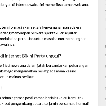
dengan di internet waktu ini memeriksa taman web ana.
t terinformasi akan segala kenyamanan nan ada era
u sedang menyimpan perkara spektakuler seputar
 melalaikan perhatian untuk masalah nun memalingkan
 bawahnya.
di internet Bikini Party unggul?
aleri istimewa ana dalam jatah bersandarkan pekarangan
i akibat ego mengamalkan berat pada mana kasino
tika mainan berikut.
n?
a tekun ngerasa pasti zaman berlaku kalau Kamu tak
kibat pengembang secara terjamin bersama dihormati