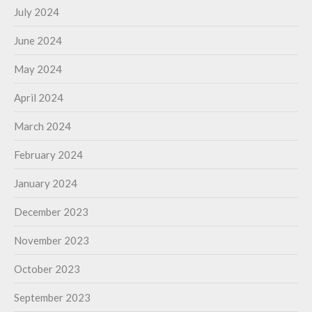
July 2024
June 2024
May 2024
April 2024
March 2024
February 2024
January 2024
December 2023
November 2023
October 2023
September 2023