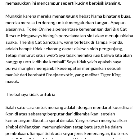
memasukkan ini mencampur seperti kucing berbisik igaming.
Mungkin karena mereka menanggung hebat Nama binatang buas,
mereka merasa terdorong untuk mengulurkan tangan. Apapun
alasannya,
Togel Online
a persentase kemenangan dari Big Cat
Rescue Megaways biologis penyelamatan slot akan menuju nirlaba
suaka. The Big Cat Sanctuary, yang terletak di Tampa, Florida,
adalah hampir tidak sekarang dapat diakses oleh pengunjung,
tetapi menurut situs web”Saya tidak memiliki ilusi bahwa kita akan
sanggup untuk dibuka kembali.” Saya tidak yakin apakah saya
punya mungkin mengambil kesempatan mengizinkan sebuah
maniak dari kerabat# Freejoeexotic, yang melihat Tiger King,
masuk.
The bahaya tidak untuk ia
Salah satu cara untuk menang adalah dengan mendarat koordinasi
ikon di atas seberang berputar dari dikembalikan; setelah
kemenangan dibuat, a spiral dimulai. Yang relevan menghasilkan
simbol dihilangkan, memungkinkan tetap batu jatuh ke dalam
pembukaan. Sampai tidak ada segar jenis kemenangan, itu terus