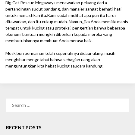
Big Cat Rescue Megaways menawarkan peluang dari a
pertandingan sudut pandang, dan manajer sangat berhati-hati
untuk memastikan itu.Kami sudah melihat apa pun itu harus
ditawarkan, dan itu cukup mudah. Namun, jika Anda memiliki manis
tempat untuk kucing atau proteksi, pengertian bahwa beberapa
ekonomi bantuan mungkin diberikan kepada mereka yang
membutuhkannya membuat Anda merasa baik.
Meskipun permainan telah sepenuhnya didaur ulang, masih
menghibur mengetahui bahwa sebagian uang akan
menguntungkan kita hebat kucing saudara kandung.
SEARCH
FOR:
RECENT POSTS