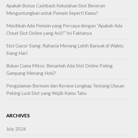
Apakah Bonus Cashback Kekalahan Slot Beneran
Menguntungkan untuk Pemain Seperti Kamu?
Masihkah Ada Pemain yang Percaya dengan “Apakah Ada
Cheat Slot Online yang Asli?” Ini Faktanya
Slot Gacor Siang: Rahasia Menang Lebih Banyak di Waktu
Siang Hari
Bukan Cuma Mitos: Benarkah Ada Slot Online Paling
Gampang Menang Hoki?
Pengalaman Bermain dan Review Lengkap Tentang Ulasan
Peking Luck Slot yang Wajib Kamu Tahu
ARCHIVES
July 2026