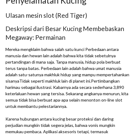
Penyelamatan Kucing
Ulasan mesin slot (Red Tiger)
Deskripsi dari Besar Kucing Membebaskan
Megaway: Permainan
Mereka mengklaim bahwa salah satu kunci Perbedaan antara
manusia dan hewan lain adalah bahwa kita tidak sebetulnya
pertandingan di mana saja. Tanpa manusia, hidup pola berbuat
terus tanpa batas. Perbedaan lain adalah bahwa umat manusia
adalah satu-satunya makhluk hidup yang mampu mempertahankan
sisanyaTidak seperti makhluk lain di planet ini.Pertimbangkan
harimau sebagai ilustrasi. Kabarnya ada secara sederhana 3,890
keterlaluan hewan yang tersisa. Sekarang angkanya menurun, kita
semua tidak bisa berbuat apa-apa selain menonton on-line slot
untuk membantu pelestariannya.
Karena hubungan antara kucing besar proteksi dan daring
perjudian mungkin tidak segera jelas, bahwa vonis mungkin
memukau pembaca. Aplikasi aksesoris tetapi, termasuk