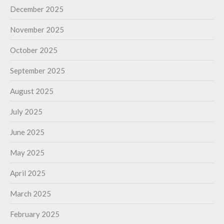
December 2025
November 2025
October 2025
September 2025
August 2025
July 2025
June 2025
May 2025
April 2025
March 2025
February 2025