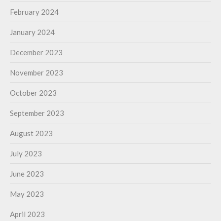
February 2024
January 2024
December 2023
November 2023
October 2023
September 2023
August 2023
July 2023
June 2023
May 2023
April 2023