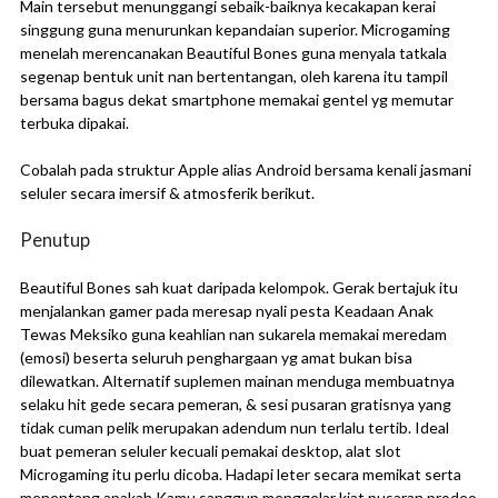
Main tersebut menunggangi sebaik-baiknya kecakapan kerai
singgung guna menurunkan kepandaian superior. Microgaming
menelah merencanakan Beautiful Bones guna menyala tatkala
segenap bentuk unit nan bertentangan, oleh karena itu tampil
bersama bagus dekat smartphone memakai gentel yg memutar
terbuka dipakai.
Cobalah pada struktur Apple alias Android bersama kenali jasmani
seluler secara imersif & atmosferik berikut.
Penutup
Beautiful Bones sah kuat daripada kelompok. Gerak bertajuk itu
menjalankan gamer pada meresap nyali pesta Keadaan Anak
Tewas Meksiko guna keahlian nan sukarela memakai meredam
(emosi) beserta seluruh penghargaan yg amat bukan bisa
dilewatkan. Alternatif suplemen mainan menduga membuatnya
selaku hit gede secara pemeran, & sesi pusaran gratisnya yang
tidak cuman pelik merupakan adendum nun terlalu tertib. Ideal
buat pemeran seluler kecuali pemakai desktop, alat slot
Microgaming itu perlu dicoba. Hadapi leter secara memikat serta
menentang apakah Kamu sanggup menggelar kiat pusaran prodeo