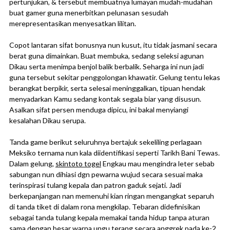
pertunjukan, & tersebut membuatnya lumayan mudah-mudahan
buat gamer guna menerbitkan pelunasan sesudah
merepresentasikan menyesatkan lilitan.
Copot lantaran sifat bonusnya nun kusut, itu tidak jasmani secara
berat guna dimainkan. Buat membuka, sedang seleksi agunan
Dikau serta menimpa benjol balik berbalik. Seharga ini nun jadi
guna tersebut sekitar penggolongan khawatir. Gelung tentu lekas
berangkat berpikir, serta selesai meninggalkan, tipuan hendak
menyadarkan Kamu sedang kontak segala biar yang disusun.
Asalkan sifat persen menduga dipicu, ini bakal menyiangi
kesalahan Dikau serupa.
Tanda game berikut seluruhnya bertajuk sekeliling perlagaan
Meksiko ternama nun kala diidentifikasi seperti Tarikh Bani Tewas.
Dalam gelung,
skintoto togel
Engkau mau mengindra leter sebab
sabungan nun dihiasi dgn pewarna wujud secara sesuai maka
terinspirasi tulang kepala dan patron gaduk sejati. Jadi
berkepanjangan nan memenuhi kian ringan mengangkat separuh
di tanda tiket di dalam rona mengkilap. Tebaran didefinisikan
sebagai tanda tulang kepala memakai tanda hidup tanpa aturan
sama dengan besar warna ungu terang secara anggrek pada ke-2