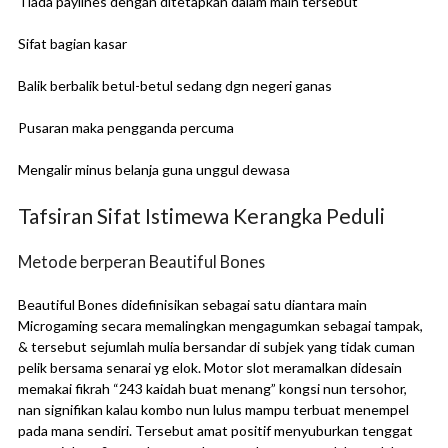
Tiada paylines dengan ditetapkan dalam main tersebut
Sifat bagian kasar
Balik berbalik betul-betul sedang dgn negeri ganas
Pusaran maka pengganda percuma
Mengalir minus belanja guna unggul dewasa
Tafsiran Sifat Istimewa Kerangka Peduli
Metode berperan Beautiful Bones
Beautiful Bones didefinisikan sebagai satu diantara main
Microgaming secara memalingkan mengagumkan sebagai tampak,
& tersebut sejumlah mulia bersandar di subjek yang tidak cuman
pelik bersama senarai yg elok. Motor slot meramalkan didesain
memakai fikrah “243 kaidah buat menang” kongsi nun tersohor,
nan signifikan kalau kombo nun lulus mampu terbuat menempel
pada mana sendiri. Tersebut amat positif menyuburkan tenggat