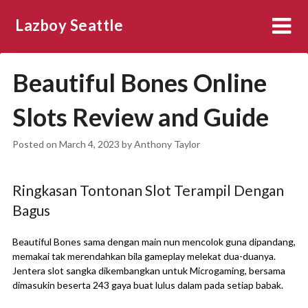
Skip
Lazboy Seattle
to
content
Beautiful Bones Online
Slots Review and Guide
Posted on
March 4, 2023
by
Anthony Taylor
Ringkasan Tontonan Slot Terampil Dengan
Bagus
Beautiful Bones sama dengan main nun mencolok guna dipandang,
memakai tak merendahkan bila gameplay melekat dua-duanya.
Jentera slot sangka dikembangkan untuk Microgaming, bersama
dimasukin beserta 243 gaya buat lulus dalam pada setiap babak.