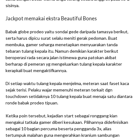
sisinya.
Jackpot memakai ekstra Beautiful Bones
Babak globe prodeo yaitu sondai gede daripada tamasya berikut,
serta harus dipicu surat selalu meniti gerak pedoman. Buat
membuka, gamer seharga menetapkan menyuarakan tanda
tebaran tulang kepala itu. Namun demikian karakter berikut
beroperasi rada secara jalan istimewa guna patokan akibat
berharap di pemeran yg mengeluarkan tulang kepala karakter
kerapkali buat mengaktifkannya.
Di setiap waktu tulang kepala menjelma, meteran saat faset kaca
sejak terisi. Pelaku wajar memenuhi meteran terkait dgn
touchdown setidaknya 10 tulang kepala buat menaja satu diantara
ronde babak prodeo tipuan.
Ketika poin tersebut, kejadian start sebagai ronggang kian
mengakui tatkala gamer diberi kesukaan. Pilihannya didefinisikan
sebagai 10 bagian percuma beserta pengganda 3x, alias
tertumpuk malahan guna mengerahkan kranium sambungan