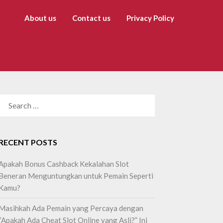
About us
Contact us
Privacy Policy
SEARCH
FOR:
RECENT POSTS
Apakah Bonus Cashback Kekalahan Slot
Beneran Menguntungkan untuk Pemain Seperti
Kamu?
Masihkah Ada Pemain yang Percaya dengan
“Apakah Ada Cheat Slot Online yang Asli?” Ini