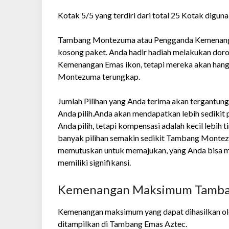
Kotak 5/5 yang terdiri dari total 25 Kotak dig
Tambang Montezuma atau Pengganda Kemenanga
kosong paket. Anda hadir hadiah melakukan do
Kemenangan Emas ikon, tetapi mereka akan hang
Montezuma terungkap.
Jumlah Pilihan yang Anda terima akan tergant
Anda pilih.Anda akan mendapatkan lebih sediki
Anda pilih, tetapi kompensasi adalah kecil lebih
banyak pilihan semakin sedikit Tambang Montezum
memutuskan untuk memajukan, yang Anda bisa me
memiliki signifikansi.
Kemenangan Maksimum Tamba
Kemenangan maksimum yang dapat dihasilkan ol
ditampilkan di Tambang Emas Aztec.