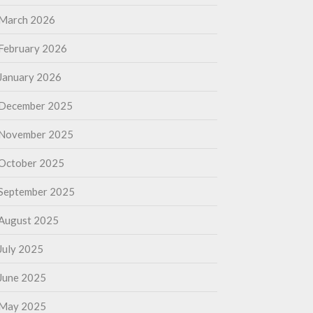
March 2026
February 2026
January 2026
December 2025
November 2025
October 2025
September 2025
August 2025
July 2025
June 2025
May 2025