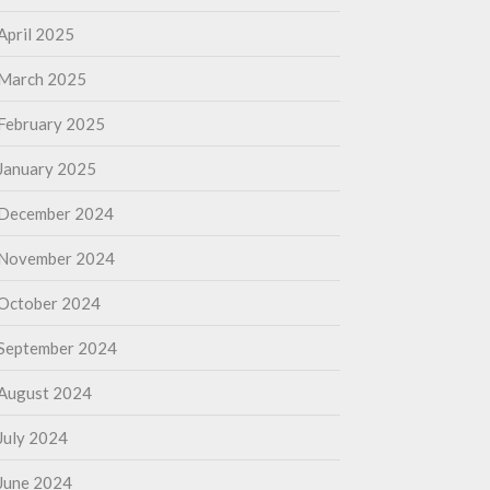
April 2025
March 2025
February 2025
January 2025
December 2024
November 2024
October 2024
September 2024
August 2024
July 2024
June 2024