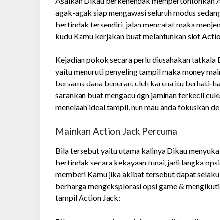
Asalkan Dikau berkehendak mempertontonkan Ac
agak-agak siap mengawasi seluruh modus sedang.
bertindak tersendiri, jalan mencatat maka menjem
kudu Kamu kerjakan buat melantunkan slot Action
Kejadian pokok secara perlu diusahakan tatkala 
yaitu menuruti penyeling tampil maka money mai
bersama dana beneran, oleh karena itu berhati-h
sarankan buat mengacu dgn jaminan terkecil cuku
menelaah ideal tampil, nun mau anda fokuskan dek
Mainkan Action Jack Percuma
Bila tersebut yaitu utama kalinya Dikau menyuk
bertindak secara kekayaan tunai, jadi langka op
memberi Kamu jika akibat tersebut dapat selaku
berharga mengeksplorasi opsi game & mengikuti
tampil Action Jack: