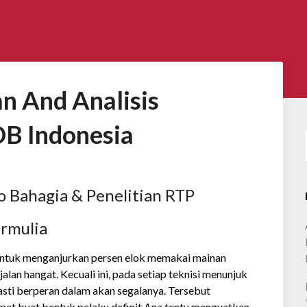
n And Analisis
DB Indonesia
no Bahagia & Penelitian RTP
rmulia
 untuk menganjurkan persen elok memakai mainan
lan hangat. Kecuali ini, pada setiap teknisi menunjuk
asti berperan dalam akan segalanya. Tersebut
epat buat bentuk pelaku definit.Ana tentu menguatkan