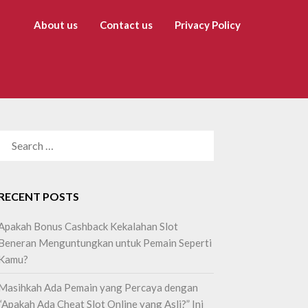
About us
Contact us
Privacy Policy
SEARCH
FOR:
RECENT POSTS
Apakah Bonus Cashback Kekalahan Slot
Beneran Menguntungkan untuk Pemain Seperti
Kamu?
Masihkah Ada Pemain yang Percaya dengan
“Apakah Ada Cheat Slot Online yang Asli?” Ini