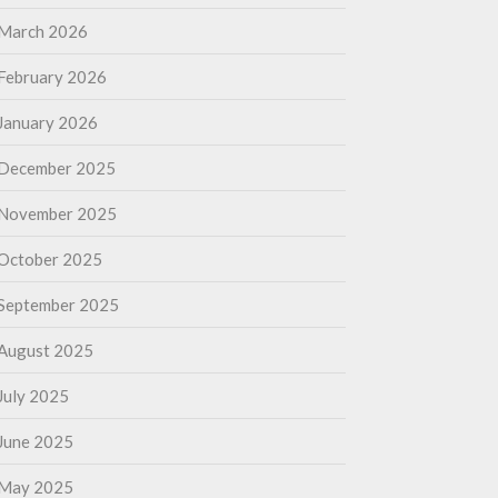
March 2026
February 2026
January 2026
December 2025
November 2025
October 2025
September 2025
August 2025
July 2025
June 2025
May 2025