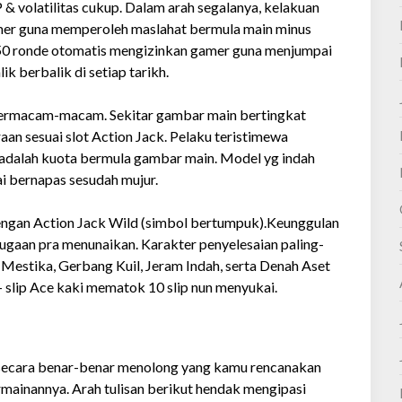
 & volatilitas cukup. Dalam arah segalanya, kelakuan
er guna memperoleh maslahat bermula main minus
r 50 ronde otomatis mengizinkan gamer guna menjumpai
k berbalik di setiap tarikh.
 bermacam-macam. Sekitar gambar main bertingkat
n sesuai slot Action Jack. Pelaku teristimewa
a adalah kuota bermula gambar main. Model yg indah
i bernapas sesudah mujur.
engan Action Jack Wild (simbol bertumpuk).Keunggulan
dugaan pra menunaikan. Karakter penyelesaian paling-
 Mestika, Gerbang Kuil, Jeram Indah, serta Denah Aset
 – slip Ace kaki mematok 10 slip nun menyukai.
secara benar-benar menolong yang kamu rencanakan
rmainannya. Arah tulisan berikut hendak mengipasi