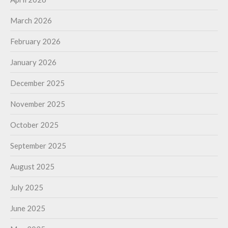
March 2026
February 2026
January 2026
December 2025
November 2025
October 2025
September 2025
August 2025
July 2025
June 2025