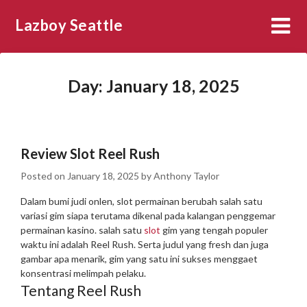
Skip
Lazboy Seattle
to
content
Day:
January 18, 2025
Review Slot Reel Rush
Posted on
January 18, 2025
by
Anthony Taylor
Dalam bumi judi onlen, slot permainan berubah salah satu
variasi gim siapa terutama dikenal pada kalangan penggemar
permainan kasino. salah satu
slot
gim yang tengah populer
waktu ini adalah Reel Rush. Serta judul yang fresh dan juga
gambar apa menarik, gim yang satu ini sukses menggaet
konsentrasi melimpah pelaku.
Tentang Reel Rush