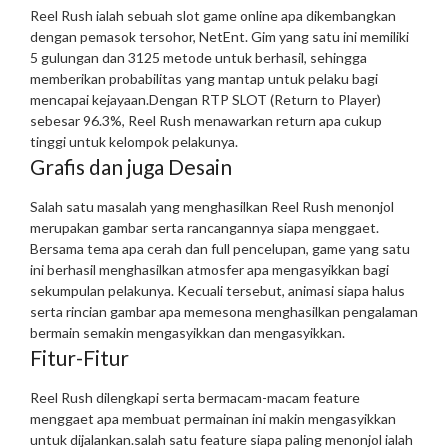
Reel Rush ialah sebuah slot game online apa dikembangkan
dengan pemasok tersohor, NetEnt. Gim yang satu ini memiliki
5 gulungan dan 3125 metode untuk berhasil, sehingga
memberikan probabilitas yang mantap untuk pelaku bagi
mencapai kejayaan.Dengan RTP SLOT (Return to Player)
sebesar 96.3%, Reel Rush menawarkan return apa cukup
tinggi untuk kelompok pelakunya.
Grafis dan juga Desain
Salah satu masalah yang menghasilkan Reel Rush menonjol
merupakan gambar serta rancangannya siapa menggaet.
Bersama tema apa cerah dan full pencelupan, game yang satu
ini berhasil menghasilkan atmosfer apa mengasyikkan bagi
sekumpulan pelakunya. Kecuali tersebut, animasi siapa halus
serta rincian gambar apa memesona menghasilkan pengalaman
bermain semakin mengasyikkan dan mengasyikkan.
Fitur-Fitur
Reel Rush dilengkapi serta bermacam-macam feature
menggaet apa membuat permainan ini makin mengasyikkan
untuk dijalankan.salah satu feature siapa paling menonjol ialah