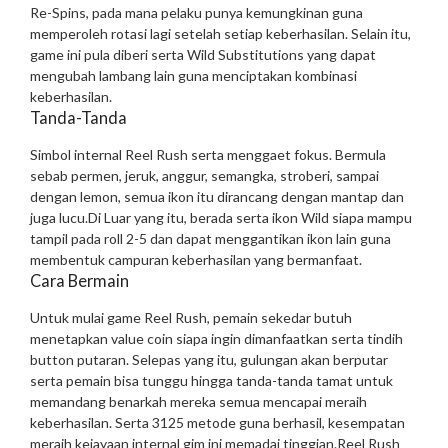
Re-Spins, pada mana pelaku punya kemungkinan guna
memperoleh rotasi lagi setelah setiap keberhasilan. Selain itu,
game ini pula diberi serta Wild Substitutions yang dapat
mengubah lambang lain guna menciptakan kombinasi
keberhasilan.
Tanda-Tanda
Simbol internal Reel Rush serta menggaet fokus. Bermula
sebab permen, jeruk, anggur, semangka, stroberi, sampai
dengan lemon, semua ikon itu dirancang dengan mantap dan
juga lucu.Di Luar yang itu, berada serta ikon Wild siapa mampu
tampil pada roll 2-5 dan dapat menggantikan ikon lain guna
membentuk campuran keberhasilan yang bermanfaat.
Cara Bermain
Untuk mulai game Reel Rush, pemain sekedar butuh
menetapkan value coin siapa ingin dimanfaatkan serta tindih
button putaran. Selepas yang itu, gulungan akan berputar
serta pemain bisa tunggu hingga tanda-tanda tamat untuk
memandang benarkah mereka semua mencapai meraih
keberhasilan. Serta 3125 metode guna berhasil, kesempatan
meraih kejayaan internal gim ini memadai tinggian.
Reel Rush