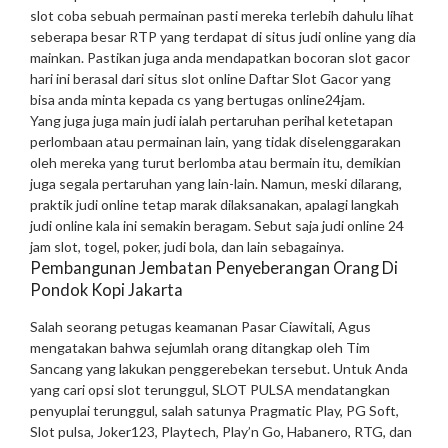
slot coba sebuah permainan pasti mereka terlebih dahulu lihat
seberapa besar RTP yang terdapat di situs judi online yang dia
mainkan. Pastikan juga anda mendapatkan bocoran slot gacor
hari ini berasal dari situs slot online Daftar Slot Gacor yang
bisa anda minta kepada cs yang bertugas online24jam.
Yang juga juga main judi ialah pertaruhan perihal ketetapan
perlombaan atau permainan lain, yang tidak diselenggarakan
oleh mereka yang turut berlomba atau bermain itu, demikian
juga segala pertaruhan yang lain-lain. Namun, meski dilarang,
praktik judi online tetap marak dilaksanakan, apalagi langkah
judi online kala ini semakin beragam. Sebut saja judi online 24
jam slot, togel, poker, judi bola, dan lain sebagainya.
Pembangunan Jembatan Penyeberangan Orang Di
Pondok Kopi Jakarta
Salah seorang petugas keamanan Pasar Ciawitali, Agus
mengatakan bahwa sejumlah orang ditangkap oleh Tim
Sancang yang lakukan penggerebekan tersebut. Untuk Anda
yang cari opsi slot terunggul, SLOT PULSA mendatangkan
penyuplai terunggul, salah satunya Pragmatic Play, PG Soft,
Slot pulsa, Joker123, Playtech, Play’n Go, Habanero, RTG, dan