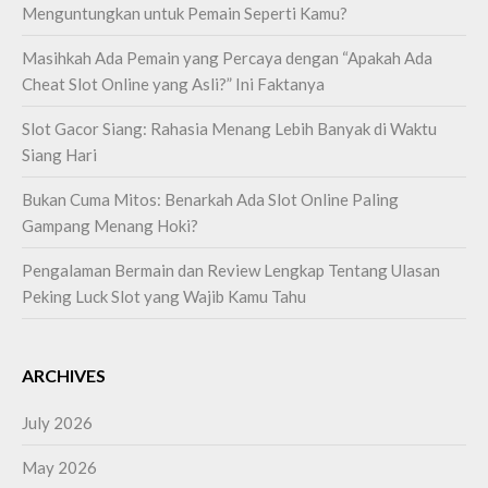
Menguntungkan untuk Pemain Seperti Kamu?
Masihkah Ada Pemain yang Percaya dengan “Apakah Ada
Cheat Slot Online yang Asli?” Ini Faktanya
Slot Gacor Siang: Rahasia Menang Lebih Banyak di Waktu
Siang Hari
Bukan Cuma Mitos: Benarkah Ada Slot Online Paling
Gampang Menang Hoki?
Pengalaman Bermain dan Review Lengkap Tentang Ulasan
Peking Luck Slot yang Wajib Kamu Tahu
ARCHIVES
July 2026
May 2026