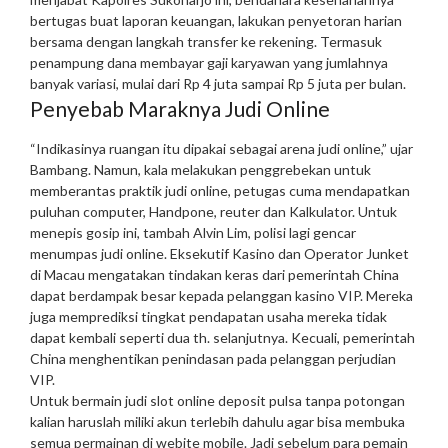
bertugas buat laporan keuangan, lakukan penyetoran harian
bersama dengan langkah transfer ke rekening. Termasuk
penampung dana membayar gaji karyawan yang jumlahnya
banyak variasi, mulai dari Rp 4 juta sampai Rp 5 juta per bulan.
Penyebab Maraknya Judi Online
“Indikasinya ruangan itu dipakai sebagai arena judi online,” ujar
Bambang. Namun, kala melakukan penggrebekan untuk
memberantas praktik judi online, petugas cuma mendapatkan
puluhan computer, Handpone, reuter dan Kalkulator. Untuk
menepis gosip ini, tambah Alvin Lim, polisi lagi gencar
menumpas judi online. Eksekutif Kasino dan Operator Junket
di Macau mengatakan tindakan keras dari pemerintah China
dapat berdampak besar kepada pelanggan kasino VIP. Mereka
juga memprediksi tingkat pendapatan usaha mereka tidak
dapat kembali seperti dua th. selanjutnya. Kecuali, pemerintah
China menghentikan penindasan pada pelanggan perjudian
VIP.
Untuk bermain judi slot online deposit pulsa tanpa potongan
kalian haruslah miliki akun terlebih dahulu agar bisa membuka
semua permainan di webite mobile. Jadi sebelum para pemain