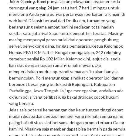
Joker Gaming. Kami punyai aliran pelayanan costumer setia
terunggul yang siap 24 jam satu hari, 7 hari 1 minggu untuk
menolong Anda yang punyai pertanyaan berkaitan trik main di
web kami. Dilansir berasal dari Detik.com, turnamen yang
berlangsung selama empat hari ini sediakan total hadiah
sekitar satu juta riyal Saudi untuk empat tim teratas. Masing-
masing mempunyai peran mulai dari operator, penghubung
server, penyokong dana, hingga pemasaran.
Ketua Kelompok
Humas PPATK M Natsir Kongah mengatakan, 242 rekening
tersebut senilai Rp 102 Miliar. Kelompok ini, lanjut dia, sedia
kan slot dengan tujuan rumah-rumah mewah. Dia
memperkirakan modus operandi semacam itu akan banyak
bermunculan. Polri mengungkap sindikat operator judi daring
beromzet besar yang berlokasi di Bojongsari, Kabupaten
Purbalingga, Jawa Tengah. Ia juga menegaskan, andaikan ada
oknum polisi yang terlibat juga bakal ditindak cocok hukum
yang berlaku.
Jelas saja potensi kemenangan dan keuntungan tinggi dapat
mudah didapatkan. Setiap member yang nikmati semua game
paling baik di situs slot bersama dengan promo terbaru Gacor
kami ini. Misalnya saja member dapat bisa bermain pada semua
game terbaik cukup memakai peran 1 akun. Kini saatnya anda