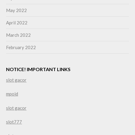
May 2022
April 2022
March 2022
February 2022
NOTICE! IMPORTANT LINKS
slot gacor
mpoid
slot gacor
slot777