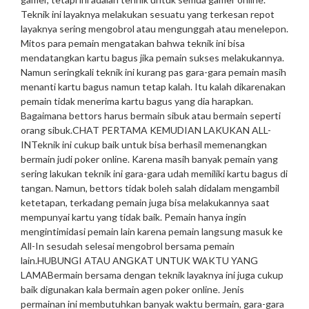
Teknik ini layaknya melakukan sesuatu yang terkesan repot
layaknya sering mengobrol atau mengunggah atau menelepon.
Mitos para pemain mengatakan bahwa teknik ini bisa
mendatangkan kartu bagus jika pemain sukses melakukannya.
Namun seringkali teknik ini kurang pas gara-gara pemain masih
menanti kartu bagus namun tetap kalah. Itu kalah dikarenakan
pemain tidak menerima kartu bagus yang dia harapkan.
Bagaimana bettors harus bermain sibuk atau bermain seperti
orang sibuk.
CHAT PERTAMA KEMUDIAN LAKUKAN ALL-
IN
Teknik ini cukup baik untuk bisa berhasil memenangkan
bermain judi poker online. Karena masih banyak pemain yang
sering lakukan teknik ini gara-gara udah memiliki kartu bagus di
tangan. Namun, bettors tidak boleh salah didalam mengambil
ketetapan, terkadang pemain juga bisa melakukannya saat
mempunyai kartu yang tidak baik. Pemain hanya ingin
mengintimidasi pemain lain karena pemain langsung masuk ke
All-In sesudah selesai mengobrol bersama pemain
lain.
HUBUNGI ATAU ANGKAT UNTUK WAKTU YANG
LAMA
Bermain bersama dengan teknik layaknya ini juga cukup
baik digunakan kala bermain agen poker online. Jenis
permainan ini membutuhkan banyak waktu bermain, gara-gara