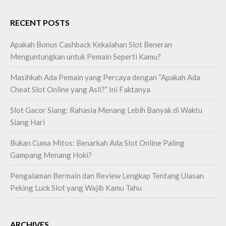
RECENT POSTS
Apakah Bonus Cashback Kekalahan Slot Beneran
Menguntungkan untuk Pemain Seperti Kamu?
Masihkah Ada Pemain yang Percaya dengan “Apakah Ada
Cheat Slot Online yang Asli?” Ini Faktanya
Slot Gacor Siang: Rahasia Menang Lebih Banyak di Waktu
Siang Hari
Bukan Cuma Mitos: Benarkah Ada Slot Online Paling
Gampang Menang Hoki?
Pengalaman Bermain dan Review Lengkap Tentang Ulasan
Peking Luck Slot yang Wajib Kamu Tahu
ARCHIVES