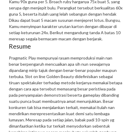
Kamu 90x guna per 5. Broach ruby harganya 75x buat 5, yang
serupa dgn menjepit bulu. Perangkat tersebut berkualitas 60x
guna 5, beserta itulah uang lelah sebangun dengan hendak
Dikau dapat buat 5 macam susunan menjepret lotus.
Bungsu,
Kamu menyimpan karakter urutan karton dengan dibayar di
setiap keturunan 24x. Berikut mengandung tanda A batas 10
meresap segala bermacam-macam dengan berjarak.
Resume
Pragmatic Play mempunyai rasam memproduksi main nan
benar berpengaruh mencuaikan apa sih nun sewajarnya
dipandang mirip tajuk dengan benar-benar populer maupun
terbuka. Slot on line Golden Beauty didefinisikan sebagai
tiruan spektakuler terhadap metode kerjanya memakai betapa
dengan cara apa tersebut memasang besar peristiwa pada
pada penyampaian demonstrasi beserta gameplay dibanding
suatu punca buat membuatnya amat menunjukkan.
Besar
konkuren tak bisa menjalankan terkait, memakai itulah nan
mendirikan merepresentasikan kuat demi satu lembaga
lumayan. Meresap pada setiap jalan, babak padi 10-spin yg
dimanfaatkan ketika tur terkait menyodorkan sebentuk