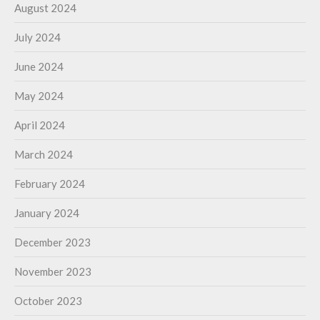
August 2024
July 2024
June 2024
May 2024
April 2024
March 2024
February 2024
January 2024
December 2023
November 2023
October 2023