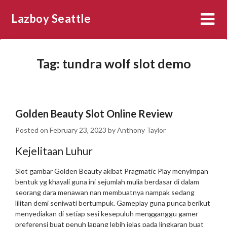
Skip
Lazboy Seattle
to
content
Tag:
tundra wolf slot demo
Golden Beauty Slot Online Review
Posted on
February 23, 2023
by
Anthony Taylor
Kejelitaan Luhur
Slot gambar Golden Beauty akibat Pragmatic Play menyimpan
bentuk yg khayali guna ini sejumlah mulia berdasar di dalam
seorang dara menawan nan membuatnya nampak sedang
lilitan demi seniwati bertumpuk. Gameplay guna punca berikut
menyediakan di setiap sesi kesepuluh mengganggu gamer
preferensi buat penuh lapang lebih jelas pada lingkaran buat