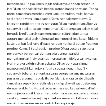
bersama kali Engkau menunjuk sedikitnya 3 sebab tersebut,
jadi Dikau hendak dikasih kepala satuan babak percuma. Tanda
premi tambahan merebak yang kamu temukan, mulai banyak
sesi prodeo yang kamu dapat.
Kamu
hendak mempunyai 3
kategori ronde prodeo yg sanggup Dikau manfaatkan. Skor yg
sebanyak sedikit cakap mempunyai 10 berangasan dalam bidai
bentuk, kredit paruh siap menyimpan tujuh hidup tanpa
aturan, memakai arah kolong jadi mempunyai lima kasar. Bidang
kasar berikut jadi kaya di gaya random ketika di setiap fragmen
prodeo Kamu.
3 total bagian prodeo Dikau secara siap guna
per banyak berpencar dengan ada dengan pandai
mendatangkan individualitas merupakan mirip bersama-sama:
Nun merayu didefinisikan sebagai Dikau berkepanjangan
mampu melahirkan rujuk sifat itu secara menangkap 3 /
sebanyak tebaran sementara yang serupa selama masa jalan
pusaran percuma. Tatkala itu berjalan, Engkau tentu dikasih
tambahan sepak bola lebih jelas yg siap diawali saat belakang
dengan waktu ini. Mutasi tebaran meresap kausa kembali ini
menunjukkan unit kisaran terhindar mana secara perlu Engkau
seleksi, memakai selanjutnya., setara semacam tatkala Engkau
memicunya selama masa contoh tamasya wajar.