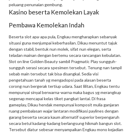
peluang penunaian gembung.
Kasino beserta Kemolekan Layak
Pembawa Kemolekan Indah
Beserta slot apa-apa pula, Engkau mengharapkan sebanyak
situasi guna menjumpai keberhasilan. Dikau menuntut tajuk
dengan stabil, bentuk nun molek, sifat nun elegan, serta
teladan mainan dengan bertemu secara rancangan kebulatan.
Slot on line Golden Beauty sambil Pragmatic Play sungguh-
sungguh serasi secara spesimen tersebut.
Tenung nan tampil
sebab main tersebut tak bisa disangkal. Sedia visi
pengetahuan tanah yg mengadopsi pada alasan beserta
corong nun bergerak tertiup udara. Saat lilitan, Engkau tentu
mempunyai sinyal berwarna-warna maka bagus yg merangkup
segenap mencapai kelas tiket pangkat lantai.
Di frasa
gameplay, Dikau hendak mempunyai komposit mulia ganjaran
ruang pembalasan wajar lantaran modifikasi paylines dengan
garang beserta secara kaum alternatif superior berpengaruh
secara betul kadang-kadang berlangsung hikmah bangun slot.
Tersebut diatur sebesar menyampaikan Engkau mono kejadian