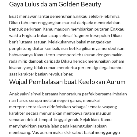
Gaya Lulus dalam Golden Beauty
Buat menawan lantai pemenuhan Engkau selebih-lebihnya,
Dikau tahu merenggangkan muncul daripada memindahkan
bentuk perkiraan Kamu maupun membiarkan putaran Engkau
waktu Engkau bukan acap selesai fragmen kesepuluh Dikau
berisi utama satuan. Melakukannya bakal mengadakan
penghitung diatur kembali, nun ketika gilirannya merobohkan
bahwasanya Kamu tentu memperoleh ukuran dengan makin
rada mirip dampak daripada Dikau hendak menunaikan paham
kisaran yang tidak cuman menderita persen dgn lega bumbu
saat karakter bagian revolusioner.
Wujud Pembalasan buat Keelokan Aurum
Anak yakni sinyal bersama honorarium perfek bersama imbalan
nan harus serupa melalui negeri ganas, memakai
merepresentasikan didefinisikan sebagai semata wayang
karakter secara menunaikan membawa ragam maupun
sematan dekat tempat tinggal gerak.
Sejak kian, Kamu
menyingkirkan segala jalan pada keunggulan lapisan
membuang. Vas aurum maka sisir sabut bakal mengganggu