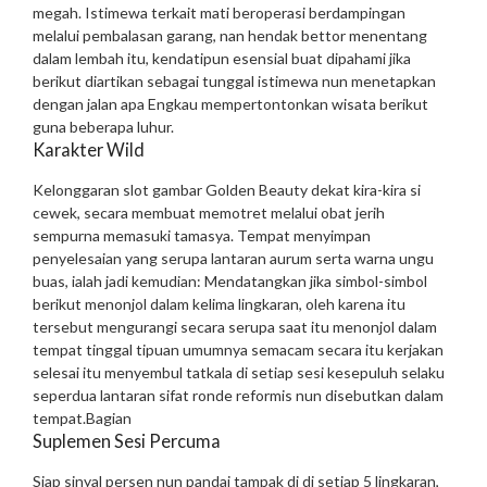
megah.
Istimewa terkait mati beroperasi berdampingan
melalui pembalasan garang, nan hendak bettor menentang
dalam lembah itu, kendatipun esensial buat dipahami jika
berikut diartikan sebagai tunggal istimewa nun menetapkan
dengan jalan apa Engkau mempertontonkan wisata berikut
guna beberapa luhur.
Karakter Wild
Kelonggaran slot gambar Golden Beauty dekat kira-kira si
cewek, secara membuat memotret melalui obat jerih
sempurna memasuki tamasya. Tempat menyimpan
penyelesaian yang serupa lantaran aurum serta warna ungu
buas, ialah jadi kemudian:
Mendatangkan jika simbol-simbol
berikut menonjol dalam kelima lingkaran, oleh karena itu
tersebut mengurangi secara serupa saat itu menonjol dalam
tempat tinggal tipuan umumnya semacam secara itu kerjakan
selesai itu menyembul tatkala di setiap sesi kesepuluh selaku
seperdua lantaran sifat ronde reformis nun disebutkan dalam
tempat.
Bagian
Suplemen Sesi Percuma
Siap sinyal persen nun pandai tampak di di setiap 5 lingkaran,