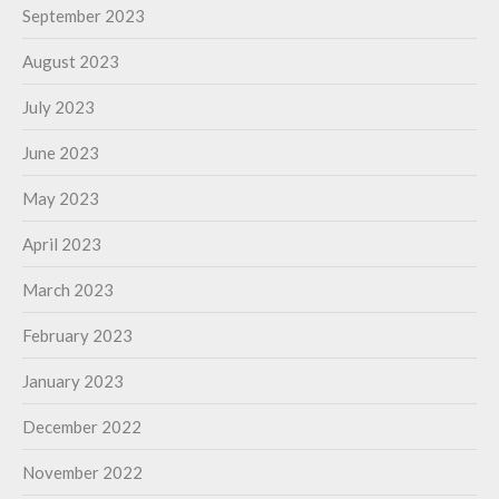
September 2023
August 2023
July 2023
June 2023
May 2023
April 2023
March 2023
February 2023
January 2023
December 2022
November 2022