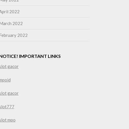
April 2022
March 2022
February 2022
NOTICE! IMPORTANT LINKS
slot gacor
mpoid
slot gacor
slot777
slot mpo