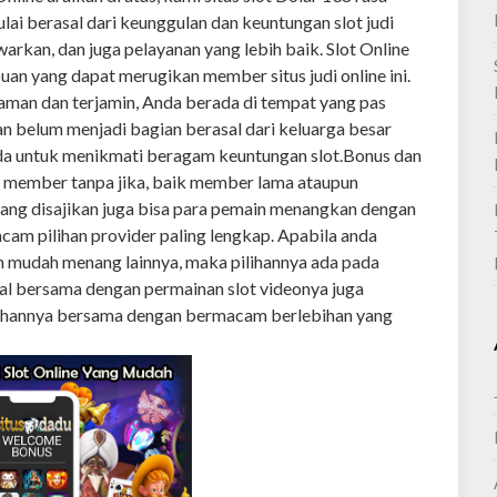
i berasal dari keunggulan dan keuntungan slot judi
arkan, dan juga pelayanan yang lebih baik. Slot Online
an yang dapat merugikan member situs judi online ini.
g aman dan terjamin, Anda berada di tempat yang pas
n belum menjadi bagian berasal dari keluarga besar
Anda untuk menikmati beragam keuntungan slot.
Bonus dan
a member tanpa jika, baik member lama ataupun
yang disajikan juga bisa para pemain menangkan dengan
m pilihan provider paling lengkap. Apabila anda
an mudah menang lainnya, maka pilihannya ada pada
l bersama dengan permainan slot videonya juga
lihannya bersama dengan bermacam berlebihan yang