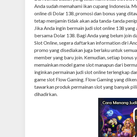
Anda sudah memahami ikan cupang Indonesia. Mula
online di Dolar 138, promosi dan bonus yang ditaw
tetap menjamin tidak akan ada tanda-tanda penipu
Jika Anda ingin bermain judi slot online 138 yan
bersama Dolar 138. Bagi Anda yang belum join da
Slot Online, segera daftarkan information diri 
promo yang disediakan juga berlaku untuk semu
member yang baru join. Kemudian, setiap bonus 
memainkan model game slot manapun dari bermaca
inginkan permainan judi slot online terlengkap d
game slot Flow Gaming. Flow Gaming yang dikena
tawarkan produk permainan slot yang banyak pi
dihadirkan.