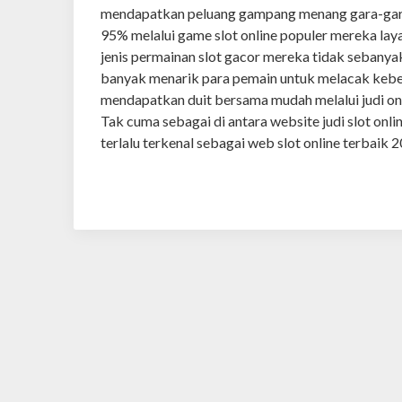
mendapatkan peluang gampang menang gara-gara 
95% melalui game slot online populer mereka la
jenis permainan slot gacor mereka tidak sebanyak
banyak menarik para pemain untuk melacak keber
mendapatkan duit bersama mudah melalui judi onli
Tak cuma sebagai di antara website judi slot o
terlalu terkenal sebagai web slot online terbaik 