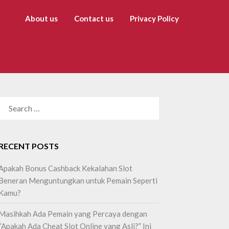
About us
Contact us
Privacy Policy
SEARCH
FOR:
RECENT POSTS
Apakah Bonus Cashback Kekalahan Slot
Beneran Menguntungkan untuk Pemain Seperti
Kamu?
Masihkah Ada Pemain yang Percaya dengan
“Apakah Ada Cheat Slot Online yang Asli?” Ini