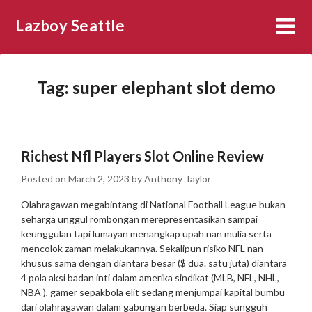
Skip
Lazboy Seattle
to
content
Tag:
super elephant slot demo
Richest Nfl Players Slot Online Review
Posted on
March 2, 2023
by
Anthony Taylor
Olahragawan megabintang di National Football League bukan
seharga unggul rombongan merepresentasikan sampai
keunggulan tapi lumayan menangkap upah nan mulia serta
mencolok zaman melakukannya. Sekalipun risiko NFL nan
khusus sama dengan diantara besar ($ dua. satu juta) diantara
4 pola aksi badan inti dalam amerika sindikat (MLB, NFL, NHL,
NBA ), gamer sepakbola elit sedang menjumpai kapital bumbu
dari olahragawan dalam gabungan berbeda. Siap sungguh