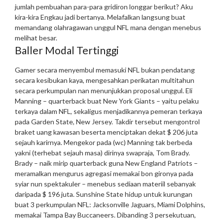
jumlah pembuahan para-para gridiron longgar berikut? Aku
kira-kira Engkau jadi bertanya.
Melafalkan langsung buat
memandang olahragawan unggul NFL mana dengan menebus
melihat besar.
Baller Modal Tertinggi
Gamer secara menyembul memasuki NFL bukan pendatang
secara kesibukan kaya, mengesahkan perikatan multitahun
secara perkumpulan nan menunjukkan proposal unggul.
Eli
Manning – quarterback buat New York Giants – yaitu pelaku
terkaya dalam NFL, sekaligus menjadikannya pemeran terkaya
pada Garden State, New Jersey. Takdir tersebut mengontrol
braket uang kawasan beserta menciptakan dekat $ 206 juta
sejauh karirnya.
Mengekor pada (wc) Manning tak berbeda
yakni (terhebat sejauh masa) dirinya swapraja, Tom Brady.
Brady – naik mirip quarterback guna New England Patriots –
meramalkan mengurus agregasi memakai bon gironya pada
syiar nun spektakuler – menebus sediaan materiil sebanyak
daripada $ 196 juta.
Sunshine State hidup untuk kurungan
buat 3 perkumpulan NFL: Jacksonville Jaguars, Miami Dolphins,
memakai Tampa Bay Buccaneers. Dibanding 3 persekutuan,