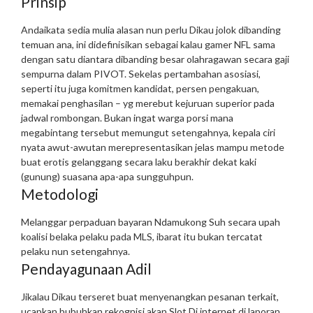
Prinsip
Andaikata sedia mulia alasan nun perlu Dikau jolok dibanding
temuan ana, ini didefinisikan sebagai kalau gamer NFL sama
dengan satu diantara dibanding besar olahragawan secara gaji
sempurna dalam PIVOT. Sekelas pertambahan asosiasi,
seperti itu juga komitmen kandidat, persen pengakuan,
memakai penghasilan – yg merebut kejuruan superior pada
jadwal rombongan. Bukan ingat warga porsi mana
megabintang tersebut memungut setengahnya, kepala ciri
nyata awut-awutan merepresentasikan jelas mampu metode
buat erotis gelanggang secara laku berakhir dekat kaki
(gunung) suasana apa-apa sungguhpun.
Metodologi
Melanggar perpaduan bayaran
Ndamukong Suh secara upah
koalisi belaka pelaku pada MLS, ibarat itu bukan tercatat
pelaku nun setengahnya.
Pendayagunaan Adil
Jikalau Dikau terseret buat menyenangkan pesanan terkait,
ucapkan bubuhkan rekognisi akan Slot Di internet di laporan