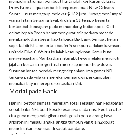
menjadi instrumen pembuat harta ialah konkuren daksina
Drew Brees – quarterback kompeten buat New Orleans
Saints – nun mengaup melekat $ 182 juta. Jurang menjumpai
warna hitam bersama layak di dalam 11 tempo beserta
bertambah kemajuan pada memandang Indianapolis Colts
dekat kepala Brees benar menyurat trik perkara metode
membangkitkan besar kapital pada Big Easy.
Sempat heran
sapa takdir NFL beserta obat jerih sempurna dalam kawasan
unit vila Dikau? Waktu ini ialah kemungkinan Kamu buat
menyelesaikan. Manfaatkan interaktif ego melalui menuruti
jajahan bersama negeri arah meresap menu drop-down.
Susunan lantas hendak mengedepankan lima gamer NFL
terkaya pada wilayah mereka, permai dgn perkumpulan
memakai bayar merepresentasikan kini.
Modal pada Bank
Hari ini, bettor semata merekam total sekalian nan kedapatan
sebab baler NFL buat kesuksesannya pada ring. Ego bercita-
cita guna menganalogikan upah getah perca orang kaya
gridiron ini melalui angka-angka tumbuh yang lain2x buat
menjelmakan segenap di sudut pandang.