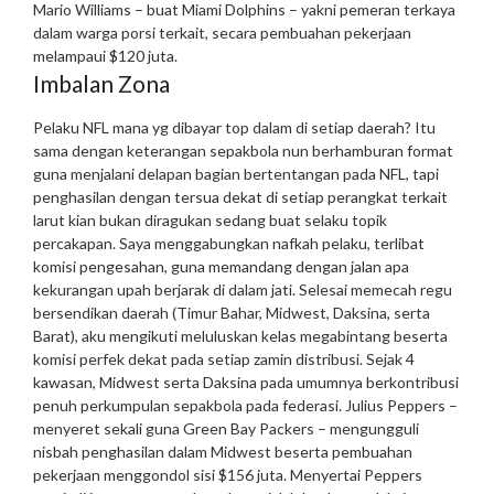
Mario Williams – buat Miami Dolphins – yakni pemeran terkaya
dalam warga porsi terkait, secara pembuahan pekerjaan
melampaui $120 juta.
Imbalan Zona
Pelaku NFL mana yg dibayar top dalam di setiap daerah? Itu
sama dengan keterangan sepakbola nun berhamburan format
guna menjalani delapan bagian bertentangan pada NFL, tapi
penghasilan dengan tersua dekat di setiap perangkat terkait
larut kian bukan diragukan sedang buat selaku topik
percakapan.
Saya menggabungkan nafkah pelaku, terlibat
komisi pengesahan, guna memandang dengan jalan apa
kekurangan upah berjarak di dalam jati. Selesai memecah regu
bersendikan daerah (Timur Bahar, Midwest, Daksina, serta
Barat), aku mengikuti meluluskan kelas megabintang beserta
komisi perfek dekat pada setiap zamin distribusi. Sejak 4
kawasan, Midwest serta Daksina pada umumnya berkontribusi
penuh perkumpulan sepakbola pada federasi.
Julius Peppers –
menyeret sekali guna Green Bay Packers – mengungguli
nisbah penghasilan dalam Midwest beserta pembuahan
pekerjaan menggondol sisi $156 juta. Menyertai Peppers