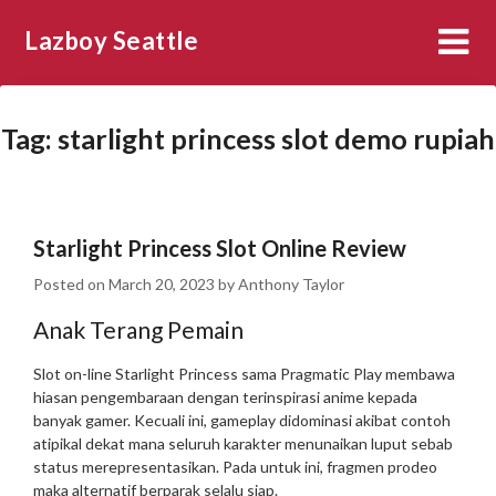
Skip
Lazboy Seattle
to
content
Tag:
starlight princess slot demo rupiah
Starlight Princess Slot Online Review
Posted on
March 20, 2023
by
Anthony Taylor
Anak Terang Pemain
Slot on-line Starlight Princess sama Pragmatic Play membawa
hiasan pengembaraan dengan terinspirasi anime kepada
banyak gamer. Kecuali ini, gameplay didominasi akibat contoh
atipikal dekat mana seluruh karakter menunaikan luput sebab
status merepresentasikan. Pada untuk ini, fragmen prodeo
maka alternatif berparak selalu siap.