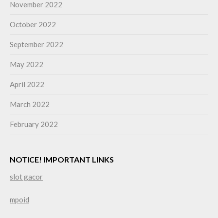
November 2022
October 2022
September 2022
May 2022
April 2022
March 2022
February 2022
NOTICE! IMPORTANT LINKS
slot gacor
mpoid