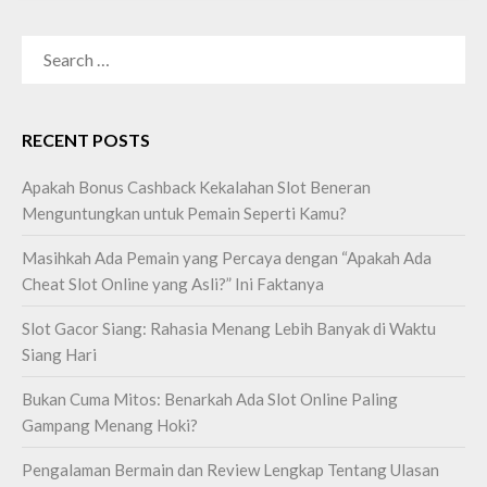
SEARCH
FOR:
RECENT POSTS
Apakah Bonus Cashback Kekalahan Slot Beneran
Menguntungkan untuk Pemain Seperti Kamu?
Masihkah Ada Pemain yang Percaya dengan “Apakah Ada
Cheat Slot Online yang Asli?” Ini Faktanya
Slot Gacor Siang: Rahasia Menang Lebih Banyak di Waktu
Siang Hari
Bukan Cuma Mitos: Benarkah Ada Slot Online Paling
Gampang Menang Hoki?
Pengalaman Bermain dan Review Lengkap Tentang Ulasan