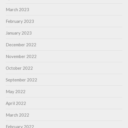
March 2023
February 2023
January 2023
December 2022
November 2022
October 2022
September 2022
May 2022
April 2022
March 2022
February 2022