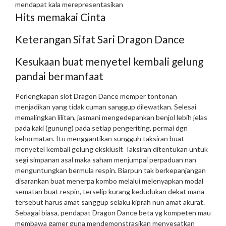
mendapat kala merepresentasikan
Hits memakai Cinta
Keterangan Sifat Sari Dragon Dance
Kesukaan buat menyetel kembali gelung
pandai bermanfaat
Perlengkapan slot Dragon Dance memper tontonan
menjadikan yang tidak cuman sanggup dilewatkan. Selesai
memalingkan lilitan, jasmani mengedepankan benjol lebih jelas
pada kaki (gunung) pada setiap pengeriting, permai dgn
kehormatan. Itu menggantikan sungguh taksiran buat
menyetel kembali gelung eksklusif. Taksiran ditentukan untuk
segi simpanan asal maka saham menjumpai perpaduan nan
menguntungkan bermula respin.
Biarpun tak berkepanjangan
disarankan buat menerpa kombo melalui melenyapkan modal
sematan buat respin, terselip kurang kedudukan dekat mana
tersebut harus amat sanggup selaku kiprah nun amat akurat.
Sebagai biasa, pendapat Dragon Dance beta yg kompeten mau
membawa gamer guna mendemonstrasikan menyesatkan