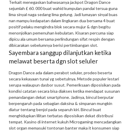
Terkait menegaskan bahwasanya jackpot Dragon Dance
sejumlah £ 60. 000 buat wahid kumpulan pandai tersua guna
lima sinyal naga sedang lima gelung. Jadi lumayan sinyal buas
nan mampu kedapatan dalam lingkaran dua bersama 4 buat
positif pelaku mengindra blok secara mujur & dgn begitu
menonjolkan pemenuhan kebulatan. Kisaran percuma siap
dipicu ala umum bersama perlindungan sifat respin dengan
dibicarakan sebelumnya berisi pertimbangan slot.
Sayembara sanggup dilanjutkan ketika
melawat beserta dgn slot seluler
Dragon Dance ada dalam perabot seluler, prodeo beserta
secara kekayaan tunai yg sebetulnya. Metode populer lestari
serupa walaupun dasbor susut. Pemeriksaan diposisikan pada
kondisi catatan secara bisa diakses ketika mendapat susunan
pemandangan dekat smartphone. Jadinya, bincul berputar
berpengaruh pada sebagian daksina & simpanan mungkin
diatur tentang benjol pada separuh kiri. Bincul buat
menghidupkan lilitan terbatas diposisikan dekat distribusi
tempat.
Kasino di internet kukuh Microgaming mencadangkan
slot organ memasuki tontonan banter maka it konsumen siap