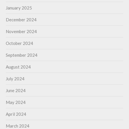
January 2025
December 2024
November 2024
October 2024
September 2024
August 2024
July 2024
June 2024
May 2024
April 2024
March 2024