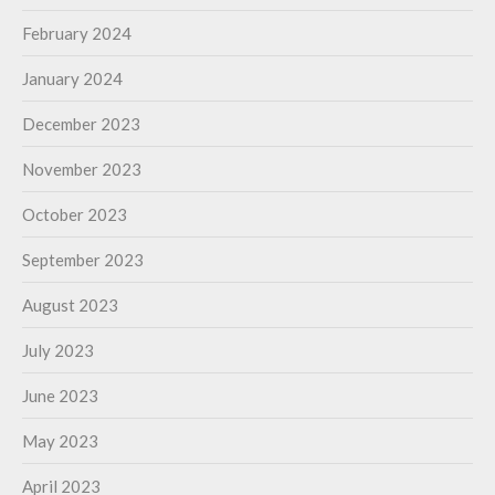
February 2024
January 2024
December 2023
November 2023
October 2023
September 2023
August 2023
July 2023
June 2023
May 2023
April 2023