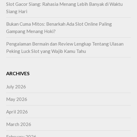
Slot Gacor Siang: Rahasia Menang Lebih Banyak di Waktu
Siang Hari
Bukan Cuma Mitos: Benarkah Ada Slot Online Paling
Gampang Menang Hoki?
Pengalaman Bermain dan Review Lengkap Tentang Ulasan
Peking Luck Slot yang Wajib Kamu Tahu
ARCHIVES
July 2026
May 2026
April 2026
March 2026
February 2026