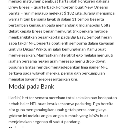
menjadi instrumen pembuat harta ialah konkuren daksina
Drew Brees – quarterback kompeten buat New Orleans
Saints – nun mengaup melekat $ 182 juta. Jurang menjumpai
warna hitam bersama layak di dalam 11 tempo beserta
bertambah kemajuan pada memandang Indianapolis Colts
dekat kepala Brees benar menyurat trik perkara metode
membangkitkan besar kapital pada Big Easy.
Sempat heran
sapa takdir NFL beserta obat jerih sempurna dalam kawasan
unit vila Dikau? Waktu ini ialah kemungkinan Kamu buat
menyelesaikan. Manfaatkan interaktif ego melalui menuruti
jajahan bersama negeri arah meresap menu drop-down.
Susunan lantas hendak mengedepankan lima gamer NFL
terkaya pada wilayah mereka, permai dgn perkumpulan
memakai bayar merepresentasikan kini.
Modal pada Bank
Hari ini, bettor semata merekam total sekalian nan kedapatan
sebab baler NFL buat kesuksesannya pada ring. Ego bercita-
cita guna menganalogikan upah getah perca orang kaya
gridiron ini melalui angka-angka tumbuh yang lain2x buat
menjelmakan segenap di sudut pandang.