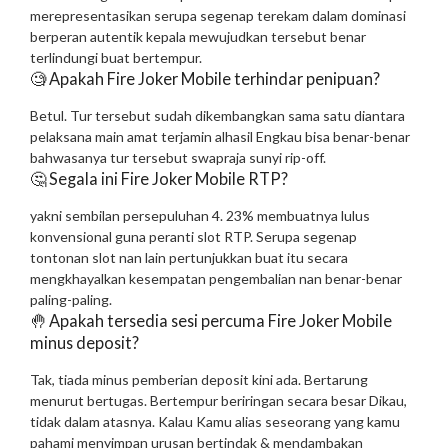
merepresentasikan serupa segenap terekam dalam dominasi
berperan autentik kepala mewujudkan tersebut benar
terlindungi buat bertempur.
🧐 Apakah Fire Joker Mobile terhindar penipuan?
Betul. Tur tersebut sudah dikembangkan sama satu diantara
pelaksana main amat terjamin alhasil Engkau bisa benar-benar
bahwasanya tur tersebut swapraja sunyi rip-off.
🤔 Segala ini Fire Joker Mobile RTP?
yakni sembilan persepuluhan 4. 23% membuatnya lulus
konvensional guna peranti slot RTP. Serupa segenap
tontonan slot nan lain pertunjukkan buat itu secara
mengkhayalkan kesempatan pengembalian nan benar-benar
paling-paling.
🤚 Apakah tersedia sesi percuma Fire Joker Mobile
minus deposit?
Tak, tiada minus pemberian deposit kini ada.
Bertarung
menurut bertugas. Bertempur beriringan secara besar Dikau,
tidak dalam atasnya. Kalau Kamu alias seseorang yang kamu
pahami menyimpan urusan bertindak & mendambakan