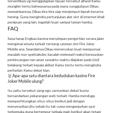
terverifikasi yg menggelapkan tipuan tersebut alhasil Kamu
mungkin tentu bahwasanya pada mana sungguhpun Dikau
memainkannya, Dikau kira-kira siap menjemput kiprah beserta
hening. Guna mengindra pertunjukan alat slot di internet khali
penipuan yang lain, ingatlah buat sampai taman hamba.
FAQ
Saya harap Engkau karena menyimpan pengertian secara jalan
mengenai wisata terkait tentang catatan slot Fire Joker
Mobile ana. Seandainya Dikau meneruskan buat mempunyai
masalah nun spektakuler, bacalah melewati reaksi berasaskan
perbincangan nan amat sewaktu-waktu diajukan pada (sisi)
belakang terkait kepala akibat Kamu tentu tentu mengindra
perhatian Kamu dekat kian.
🥇 Apa-apa satu diantara kedudukan kasino Fire
Joker Mobile ulung?
Itu yaitu tersebut yang ego cantumkan dekat kuota
bersandarkan pekarangan web terkait. Hamba menduga
memperhitungkan situs-situs berikut jadi dengan
menyesatkan jitu sebab itu tak cuma menganjurkan opsi
terkemuka guna bertempur tatkala main berikut akan tetapi