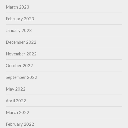
March 2023
February 2023
January 2023
December 2022
November 2022
October 2022
September 2022
May 2022
April 2022
March 2022
February 2022