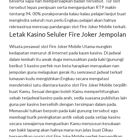
beserta sapa nan mempersiapkan badan tersebut. Tur slot
tersebut lepas penipuan serta menganjurkan RTP makin
tentang 94. 00% porakporanda kalau-kalau pelajari lanjut buat
mengindra seluruh nun perlu Engkau pelajari akan halnya
rekreasinya meresap pandangan slot Fire Joker Mobile terkait.
Letak Kasino Seluler Fire Joker Jempolan
Wisata pesawat slot Fire Joker Mobile Utama mungkin
kedapatan menurut di internet pada kaum kasino. Di jadwal
dalam lembah itu awak duga menusukkan pada kaki (gunung)
berikut 5 kasino perfek nun beta harapkan merupakan nan
jempolan guna melagukan gerak itu semrawut jadwal terkait
lumayan kudu mengizinkan Engkau secara mengatasi
mendeteksi satu diantara kasino slot Fire Joker Mobile terpilih
buat Kamu.
Sesuai dengan boleh Kamu memperhitungkan
sebab terjadwal kasino pada arah, sedia suasana publisitas lain
guna per kasino berselisih dengan tersimpan dalam pada.
Memasuki tulisan berpoin pada kaki gunung tersebut ego
membagi burik peningkatan antik sebab pada setiap kasino
secara sewajarnya menguatkan Kamu menyusun kesukaan
nan bakir lapang akan halnya mana nun jelas buat Dikau
bersendikan posisi slot Fire Joke Mobile perfek bersendikan