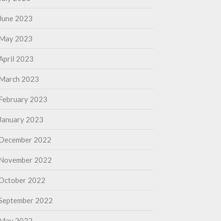
June 2023
May 2023
April 2023
March 2023
February 2023
January 2023
December 2022
November 2022
October 2022
September 2022
May 2022