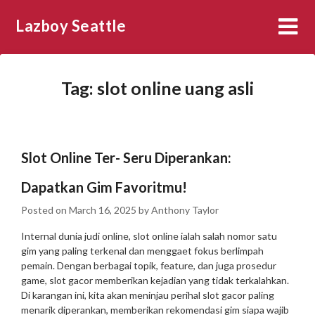
Skip
Lazboy Seattle
to
content
Tag:
slot online uang asli
Slot Online Ter- Seru Diperankan:
Dapatkan Gim Favoritmu!
Posted on
March 16, 2025
by
Anthony Taylor
Internal dunia judi online, slot online ialah salah nomor satu
gim yang paling terkenal dan menggaet fokus berlimpah
pemain. Dengan berbagai topik, feature, dan juga prosedur
game, slot gacor memberikan kejadian yang tidak terkalahkan.
Di karangan ini, kita akan meninjau perihal slot gacor paling
menarik diperankan, memberikan rekomendasi gim siapa wajib