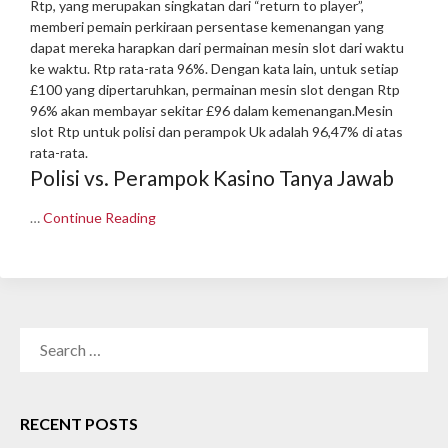
Rtp, yang merupakan singkatan dari “return to player”,
memberi pemain perkiraan persentase kemenangan yang
dapat mereka harapkan dari permainan mesin slot dari waktu
ke waktu. Rtp rata-rata 96%. Dengan kata lain, untuk setiap
£100 yang dipertaruhkan, permainan mesin slot dengan Rtp
96% akan membayar sekitar £96 dalam kemenangan.Mesin
slot Rtp untuk polisi dan perampok Uk adalah 96,47% di atas
rata-rata.
Polisi vs. Perampok Kasino Tanya Jawab
…
Continue Reading
SEARCH
FOR:
RECENT POSTS