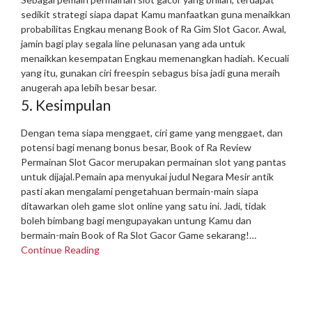
sedikit strategi siapa dapat Kamu manfaatkan guna menaikkan
probabilitas Engkau menang Book of Ra Gim Slot Gacor. Awal,
jamin bagi play segala line pelunasan yang ada untuk
menaikkan kesempatan Engkau memenangkan hadiah. Kecuali
yang itu, gunakan ciri freespin sebagus bisa jadi guna meraih
anugerah apa lebih besar besar.
5. Kesimpulan
Dengan tema siapa menggaet, ciri game yang menggaet, dan
potensi bagi menang bonus besar, Book of Ra Review
Permainan Slot Gacor merupakan permainan slot yang pantas
untuk dijajal.Pemain apa menyukai judul Negara Mesir antik
pasti akan mengalami pengetahuan bermain-main siapa
ditawarkan oleh game slot online yang satu ini. Jadi, tidak
boleh bimbang bagi mengupayakan untung Kamu dan
bermain-main Book of Ra Slot Gacor Game sekarang!…
Continue Reading