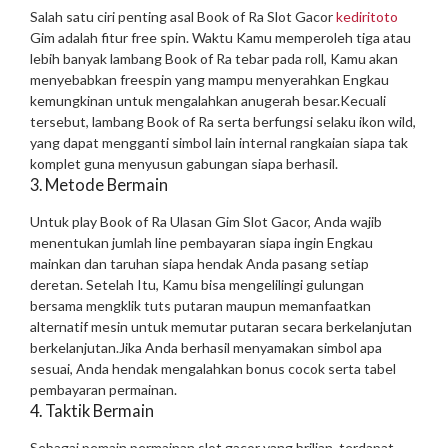
Salah satu ciri penting asal Book of Ra Slot Gacor
kediritoto
Gim adalah fitur free spin. Waktu Kamu memperoleh tiga atau
lebih banyak lambang Book of Ra tebar pada roll, Kamu akan
menyebabkan freespin yang mampu menyerahkan Engkau
kemungkinan untuk mengalahkan anugerah besar.Kecuali
tersebut, lambang Book of Ra serta berfungsi selaku ikon wild,
yang dapat mengganti simbol lain internal rangkaian siapa tak
komplet guna menyusun gabungan siapa berhasil.
3. Metode Bermain
Untuk play Book of Ra Ulasan Gim Slot Gacor, Anda wajib
menentukan jumlah line pembayaran siapa ingin Engkau
mainkan dan taruhan siapa hendak Anda pasang setiap
deretan. Setelah Itu, Kamu bisa mengelilingi gulungan
bersama mengklik tuts putaran maupun memanfaatkan
alternatif mesin untuk memutar putaran secara berkelanjutan
berkelanjutan.Jika Anda berhasil menyamakan simbol apa
sesuai, Anda hendak mengalahkan bonus cocok serta tabel
pembayaran permainan.
4. Taktik Bermain
Sebagai pemain permainan slot gacor yang brilian, terdapat