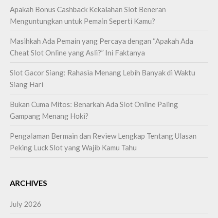
Apakah Bonus Cashback Kekalahan Slot Beneran
Menguntungkan untuk Pemain Seperti Kamu?
Masihkah Ada Pemain yang Percaya dengan “Apakah Ada
Cheat Slot Online yang Asli?” Ini Faktanya
Slot Gacor Siang: Rahasia Menang Lebih Banyak di Waktu
Siang Hari
Bukan Cuma Mitos: Benarkah Ada Slot Online Paling
Gampang Menang Hoki?
Pengalaman Bermain dan Review Lengkap Tentang Ulasan
Peking Luck Slot yang Wajib Kamu Tahu
ARCHIVES
July 2026