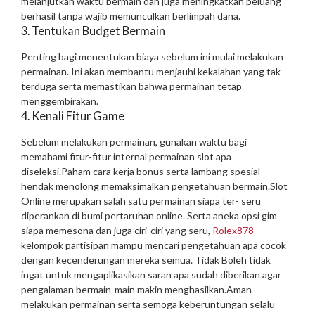
melanjutkan waktu bermain dan juga meningkatkan peluang
berhasil tanpa wajib memunculkan berlimpah dana.
3. Tentukan Budget Bermain
Penting bagi menentukan biaya sebelum ini mulai melakukan
permainan. Ini akan membantu menjauhi kekalahan yang tak
terduga serta memastikan bahwa permainan tetap
menggembirakan.
4. Kenali Fitur Game
Sebelum melakukan permainan, gunakan waktu bagi
memahami fitur-fitur internal permainan slot apa
diseleksi.Paham cara kerja bonus serta lambang spesial
hendak menolong memaksimalkan pengetahuan bermain.
Slot
Online merupakan salah satu permainan siapa ter- seru
diperankan di bumi pertaruhan online. Serta aneka opsi gim
siapa memesona dan juga ciri-ciri yang seru,
Rolex878
kelompok partisipan mampu mencari pengetahuan apa cocok
dengan kecenderungan mereka semua. Tidak Boleh tidak
ingat untuk mengaplikasikan saran apa sudah diberikan agar
pengalaman bermain-main makin menghasilkan.Aman
melakukan permainan serta semoga keberuntungan selalu