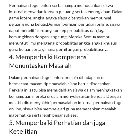
Permainan togel onlen serta mampu memudahkan siswa
internal menyadari konsep peluang serta kemungkinan. Dalam
game lotere, angka-angka siapa ditentukan mempunyai
peluang guna keluar.Dengan bermain perjudian online, siswa
dapat meneliti tentang konsep probabilitas dan juga
kemungkinan dengan langsung. Mereka Semua mampu
menuntut ilmu mengenai probabilitas angka-angka khusus
guna keluar serta gimana perhitungan probabilitasnya.
4. Memperbaiki Kompetensi
Menuntaskan Masalah
Dalam permainan togel onlen, pemain dihadapkan di
bermacam-macam tipe masalah siapa harus dipecahkan.
Perkara ini satu bisa memudahkan siswa dalam meningkatkan
kemampuan mereka di dalam menyelesaikan kendala.Dengan
melatih diri mengakhiri permasalahan internal permainan togel
on line, siswa bisa mempelajari guna memecahkan masalah
matematika serta lebih besar sukses.
5. Memperbaiki Perhatian dan juga
Ketelitian