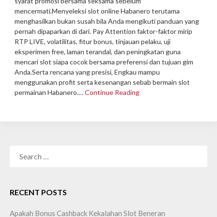
syarat promosi bersama seksama sebelum
mencermati.
Menyeleksi slot online Habanero terutama
menghasilkan bukan susah bila Anda mengikuti panduan yang
pernah dipaparkan di dari. Pay Attention faktor-faktor mirip
RTP LIVE, volatilitas, fitur bonus, tinjauan pelaku, uji
eksperimen free, laman terandal, dan peningkatan guna
mencari slot siapa cocok bersama preferensi dan tujuan gim
Anda.Serta rencana yang presisi, Engkau mampu
menggunakan profit serta kesenangan sebab bermain slot
permainan Habanero.…
Continue Reading
SEARCH
FOR:
RECENT POSTS
Apakah Bonus Cashback Kekalahan Slot Beneran