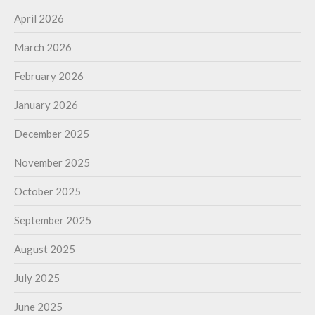
April 2026
March 2026
February 2026
January 2026
December 2025
November 2025
October 2025
September 2025
August 2025
July 2025
June 2025