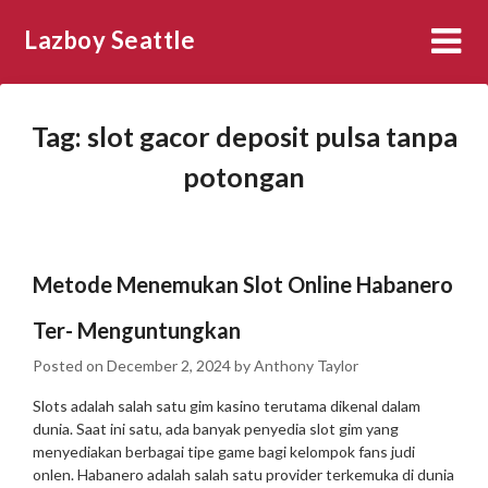
Skip
Lazboy Seattle
to
content
Tag:
slot gacor deposit pulsa tanpa
potongan
Metode Menemukan Slot Online Habanero
Ter- Menguntungkan
Posted on
December 2, 2024
by
Anthony Taylor
Slots adalah salah satu gim kasino terutama dikenal dalam
dunia. Saat ini satu, ada banyak penyedia slot gim yang
menyediakan berbagai tipe game bagi kelompok fans judi
onlen. Habanero adalah salah satu provider terkemuka di dunia