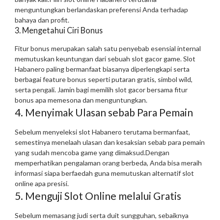
menguntungkan berlandaskan preferensi Anda terhadap
bahaya dan profit.
3. Mengetahui Ciri Bonus
Fitur bonus merupakan salah satu penyebab esensial internal
memutuskan keuntungan dari sebuah slot gacor game. Slot
Habanero paling bermanfaat biasanya diperlengkapi serta
berbagai feature bonus seperti putaran gratis, simbol wild,
serta pengali. Jamin bagi memilih slot gacor bersama fitur
bonus apa memesona dan menguntungkan.
4. Menyimak Ulasan sebab Para Pemain
Sebelum menyeleksi slot Habanero terutama bermanfaat,
semestinya menelaah ulasan dan kesaksian sebab para pemain
yang sudah mencoba game yang dimaksud.Dengan
memperhatikan pengalaman orang berbeda, Anda bisa meraih
informasi siapa berfaedah guna memutuskan alternatif slot
online apa presisi.
5. Menguji Slot Online melalui Gratis
Sebelum memasang judi serta duit sungguhan, sebaiknya