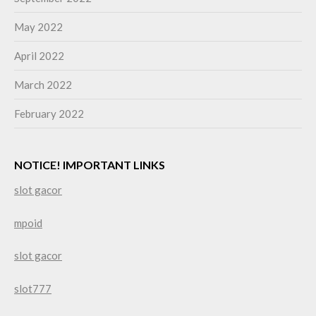
May 2022
April 2022
March 2022
February 2022
NOTICE! IMPORTANT LINKS
slot gacor
mpoid
slot gacor
slot777