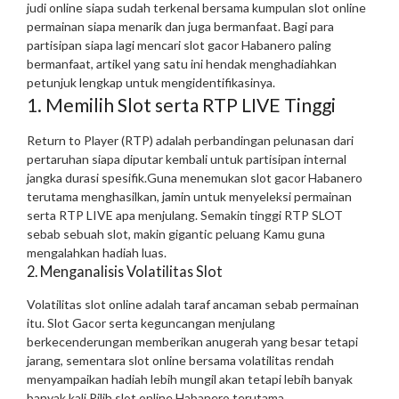
judi online siapa sudah terkenal bersama kumpulan slot online
permainan siapa menarik dan juga bermanfaat. Bagi para
partisipan siapa lagi mencari slot gacor Habanero paling
bermanfaat, artikel yang satu ini hendak menghadiahkan
petunjuk lengkap untuk mengidentifikasinya.
1. Memilih Slot serta RTP LIVE Tinggi
Return to Player (RTP) adalah perbandingan pelunasan dari
pertaruhan siapa diputar kembali untuk partisipan internal
jangka durasi spesifik.Guna menemukan slot gacor Habanero
terutama menghasilkan, jamin untuk menyeleksi permainan
serta RTP LIVE apa menjulang. Semakin tinggi RTP SLOT
sebab sebuah slot, makin gigantic peluang Kamu guna
mengalahkan hadiah luas.
2. Menganalisis Volatilitas Slot
Volatilitas slot online adalah taraf ancaman sebab permainan
itu. Slot Gacor serta keguncangan menjulang
berkecenderungan memberikan anugerah yang besar tetapi
jarang, sementara slot online bersama volatilitas rendah
menyampaikan hadiah lebih mungil akan tetapi lebih banyak
banyak kali.Pilih slot online Habanero terutama