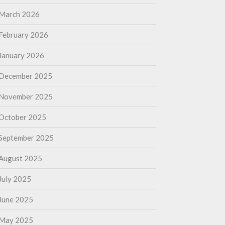
March 2026
February 2026
January 2026
December 2025
November 2025
October 2025
September 2025
August 2025
July 2025
June 2025
May 2025