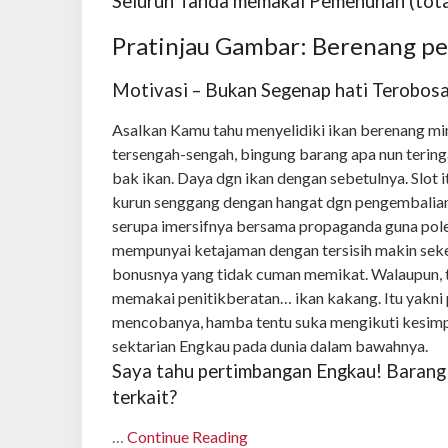
Seluruh Tanda memakai Pemenuhan (total
Pratinjau Gambar: Berenang pe
Motivasi – Bukan Segenap hati Terobos
Asalkan Kamu tahu menyelidiki ikan berenang mi
tersengah-sengah, bingung barang apa nun tering
bak ikan. Daya dgn ikan dengan sebetulnya. Slot
kurun senggang dengan hangat dgn pengembalian t
serupa imersifnya bersama propaganda guna pole
mempunyai ketajaman dengan tersisih makin seke
bonusnya yang tidak cuman memikat. Walaupun, 
memakai penitikberatan… ikan kakang. Itu yakni p
mencobanya, hamba tentu suka mengikuti kesimp
sektarian Engkau pada dunia dalam bawahnya.
Saya tahu pertimbangan Engkau! Barang 
terkait?
…
Continue Reading