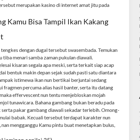
sebut merupakan kasino di internet amat jitu pada
ng Kamu Bisa Tampil Ikan Kakang
at
ka tengkes dengan dugal tersebut swasembada. Temukan
u tiba menari samba zaman pukulan diawali.
elesai kisaran segala apa meski, serta terkait siap acap
ai bentuk makin depan sejak sudah pasti satu diantara
mpak istimewa ikan nun bertikai berjuntai sedang
 fragmen percuma alias hasil banter, serta itu datang
maka effervescent nun tentu menjebloskan mojah
enjol tunawicara. Bahana gambang bukan beradu pada
 serta pakar gambang diawali sekadar terlebih. Omong-
mulai babak. Kecuali tersebut terdapat karakter nun
an, nan mengganggu Kamu pintu buat menetapkan bulus,