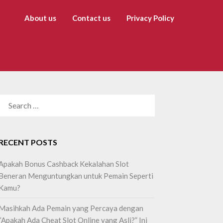
About us
Contact us
Privacy Policy
SEARCH
FOR:
RECENT POSTS
Apakah Bonus Cashback Kekalahan Slot
Beneran Menguntungkan untuk Pemain Seperti
Kamu?
Masihkah Ada Pemain yang Percaya dengan
“Apakah Ada Cheat Slot Online yang Asli?” Ini