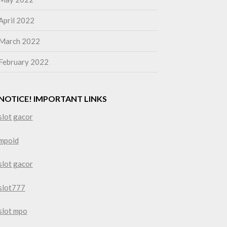
April 2022
March 2022
February 2022
NOTICE! IMPORTANT LINKS
slot gacor
mpoid
slot gacor
slot777
slot mpo