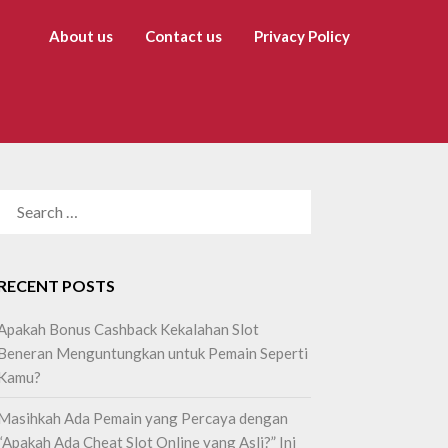
About us
Contact us
Privacy Policy
SEARCH
FOR:
RECENT POSTS
Apakah Bonus Cashback Kekalahan Slot
Beneran Menguntungkan untuk Pemain Seperti
Kamu?
Masihkah Ada Pemain yang Percaya dengan
“Apakah Ada Cheat Slot Online yang Asli?” Ini