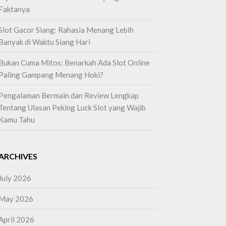
Faktanya
Slot Gacor Siang: Rahasia Menang Lebih
Banyak di Waktu Siang Hari
Bukan Cuma Mitos: Benarkah Ada Slot Online
Paling Gampang Menang Hoki?
Pengalaman Bermain dan Review Lengkap
Tentang Ulasan Peking Luck Slot yang Wajib
Kamu Tahu
ARCHIVES
July 2026
May 2026
April 2026