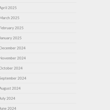
April 2025
March 2025
February 2025
January 2025
December 2024
November 2024
October 2024
September 2024
August 2024
July 2024
June 2024