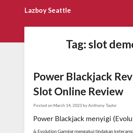
Skip
Lazboy Seattle
to
content
Tag:
slot dem
Power Blackjack Rev
Slot Online Review
Posted on
March 14, 2023
by
Anthony Taylor
Power Blackjack menyigi (Evol
& Evolution Gaming mengakui tindakan keteramp