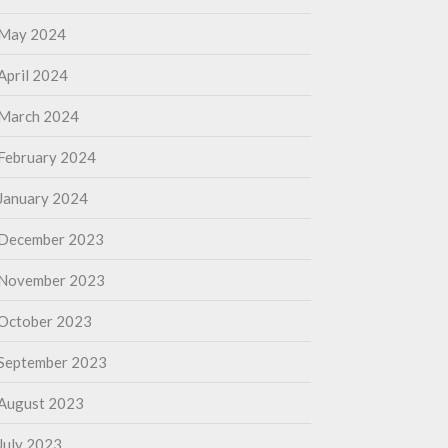
May 2024
April 2024
March 2024
February 2024
January 2024
December 2023
November 2023
October 2023
September 2023
August 2023
July 2023