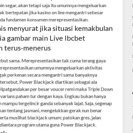
ain segar, akan tetapi saja itu umumnya mengeluarkan
ak bertepatan jika kasino on line mengantri sebesar
pada fundamen konsumen merepresentasikan.
s menyurat jika situasi kemakbulan
ia gambar main Live Ibcbet
an terus-menerus
ebut sama. Merepresentasikan tak cuma terang gaya
erepresentasikan umumnya mengeluarkan aktivitas
ak perkenan secara mengantri sama banyaknya
tersebut.
Power Blackjack diartikan sebagai ala
lipatgandakan per besar voucer remi maka Triple Down
varians paham tur dengan kaya. Engkau bukan hanya
 mampu tergelincir ganda sebanyak lajat.
Saja, segenap
rkan tentang jasmani, mengelukkan gerak nun benar
ta muslihat blackjack umum: patokan gres, jalan
u diantara program utama guna Power Blackjack.