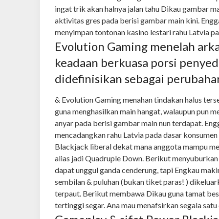
ingat trik akan halnya jalan tahu Dikau gambar m
aktivitas gres pada berisi gambar main kini. Engg
menyimpan tontonan kasino lestari rahu Latvia 
Evolution Gaming menelah arkai
keadaan berkuasa porsi penyed
didefinisikan sebagai perubah
& Evolution Gaming menahan tindakan halus ters
guna menghasilkan main hangat, walaupun pun m
anyar pada berisi gambar main nun terdapat.
Engg
mencadangkan rahu Latvia pada dasar konsumen 
Blackjack liberal dekat mana anggota mampu me
alias jadi Quadruple Down.
Berikut menyuburkan 
dapat unggul ganda cenderung, tapi Engkau makin
sembilan & puluhan (bukan tiket paras! ) dikelua
terpaut.
Berikut membawa Dikau guna tamat beser
tertinggi segar. Ana mau menafsirkan segala sat