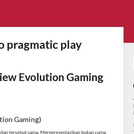
o pragmatic play
iew Evolution Gaming
ution Gaming)
ilan tersebut sama. Merepresentasikan bukan cuma