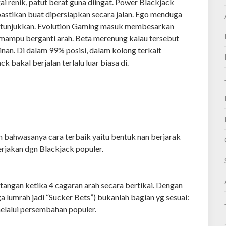
i renik, patut berat guna diingat.
Power Blackjack
astikan buat dipersiapkan secara jalan.
Ego menduga
pertunjukkan. Evolution Gaming masuk membesarkan
 mampu berganti arah. Beta merenung kalau tersebut
inan.
Di dalam 99% posisi, dalam kolong terkait
 bakal berjalan terlalu luar biasa di.
 bahwasanya cara terbaik yaitu bentuk nan berjarak
erjakan dgn Blackjack populer.
tangan ketika 4 cagaran arah secara bertikai.
Dengan
 lumrah jadi “Sucker Bets”) bukanlah bagian yg sesuai:
elalui persembahan populer.