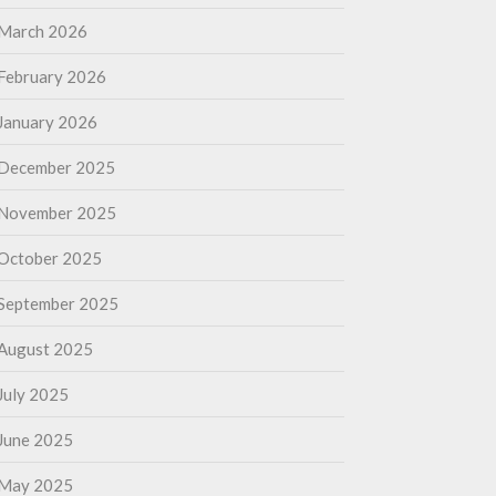
March 2026
February 2026
January 2026
December 2025
November 2025
October 2025
September 2025
August 2025
July 2025
June 2025
May 2025