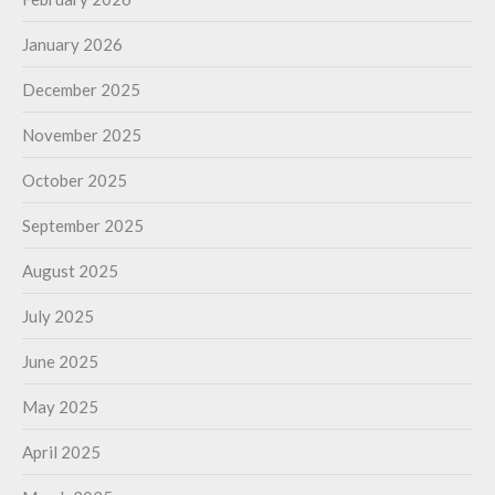
January 2026
December 2025
November 2025
October 2025
September 2025
August 2025
July 2025
June 2025
May 2025
April 2025