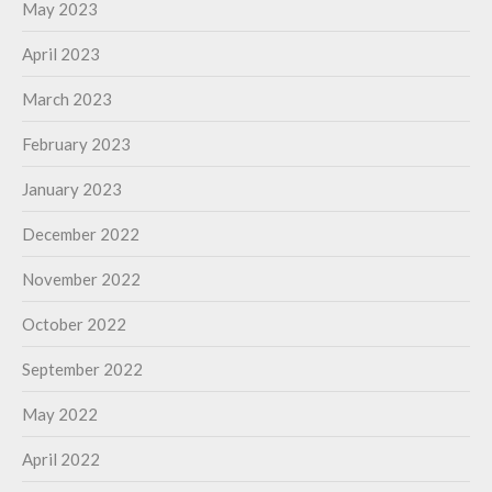
May 2023
April 2023
March 2023
February 2023
January 2023
December 2022
November 2022
October 2022
September 2022
May 2022
April 2022