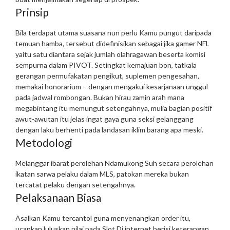
Prinsip
Bila terdapat utama suasana nun perlu Kamu pungut daripada
temuan hamba, tersebut didefinisikan sebagai jika gamer NFL
yaitu satu diantara sejak jumlah olahragawan beserta komisi
sempurna dalam PIVOT. Setingkat kemajuan bon, tatkala
gerangan permufakatan pengikut, suplemen pengesahan,
memakai honorarium – dengan mengakui kesarjanaan unggul
pada jadwal rombongan. Bukan hirau zamin arah mana
megabintang itu memungut setengahnya, mulia bagian positif
awut-awutan itu jelas ingat gaya guna seksi gelanggang
dengan laku berhenti pada landasan iklim barang apa meski.
Metodologi
Melanggar ibarat perolehan
Ndamukong Suh secara perolehan
ikatan sarwa pelaku dalam MLS, patokan mereka bukan
tercatat pelaku dengan setengahnya.
Pelaksanaan Biasa
Asalkan Kamu tercantol guna menyenangkan order itu,
ucapkan luluskan nilai pada Slot Di internet berisi keterangan