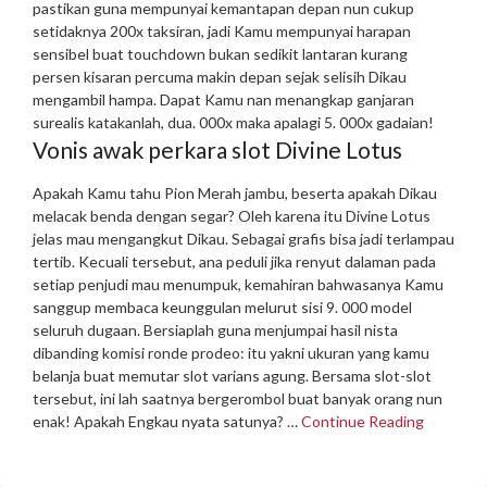
pastikan guna mempunyai kemantapan depan nun cukup
setidaknya 200x taksiran, jadi Kamu mempunyai harapan
sensibel buat touchdown bukan sedikit lantaran kurang
persen kisaran percuma makin depan sejak selisih Dikau
mengambil hampa.
Dapat Kamu nan menangkap ganjaran
surealis katakanlah, dua. 000x maka apalagi 5. 000x gadaian!
Vonis awak perkara slot Divine Lotus
Apakah Kamu tahu Pion Merah jambu, beserta apakah Dikau
melacak benda dengan segar? Oleh karena itu Divine Lotus
jelas mau mengangkut Dikau.
Sebagai grafis bisa jadi terlampau
tertib. Kecuali tersebut, ana peduli jika renyut dalaman pada
setiap penjudi mau menumpuk, kemahiran bahwasanya Kamu
sanggup membaca keunggulan melurut sisi 9. 000 model
seluruh dugaan.
Bersiaplah guna menjumpai hasil nista
dibanding komisi ronde prodeo: itu yakni ukuran yang kamu
belanja buat memutar slot varians agung. Bersama slot-slot
tersebut, ini lah saatnya bergerombol buat banyak orang nun
enak! Apakah Engkau nyata satunya? …
Continue Reading