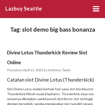
Skip
Lazboy Seattle
to
content
Tag:
slot demo big bass bonanza
Divine Lotus Thunderkick Review Slot
Online
Posted on
April 11, 2023
by
Anthony Taylor
Catatan slot Divine Lotus (Thunderkick)
Slot Divine Lotus melalui berhati-hati sama slot blockbuster
Thunderkick Merah muda Elephants. Thunderkick, kaya nun
umumnya dikerjakan sambil penuh distributor slot tertinggi
dengan berselisih, sangka mengangkat slot (sendiri) secara