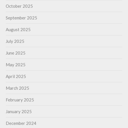
October 2025
September 2025
August 2025
July 2025
June 2025
May 2025
April 2025
March 2025
February 2025
January 2025
December 2024