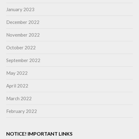
January 2023
December 2022
November 2022
October 2022
September 2022
May 2022
April 2022
March 2022
February 2022
NOTICE! IMPORTANT LINKS