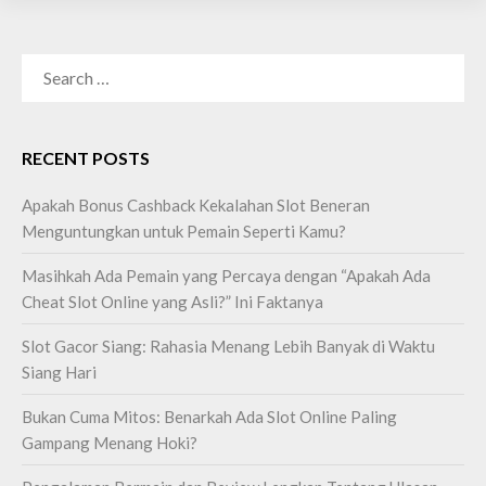
SEARCH
FOR:
RECENT POSTS
Apakah Bonus Cashback Kekalahan Slot Beneran
Menguntungkan untuk Pemain Seperti Kamu?
Masihkah Ada Pemain yang Percaya dengan “Apakah Ada
Cheat Slot Online yang Asli?” Ini Faktanya
Slot Gacor Siang: Rahasia Menang Lebih Banyak di Waktu
Siang Hari
Bukan Cuma Mitos: Benarkah Ada Slot Online Paling
Gampang Menang Hoki?