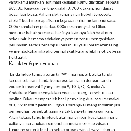
yang kamu mainkan, estimasi kesialan Kamu diartikan sebagai
$€3. 86.
Kejayaan tertinggi ialah 8. 700 x tagan, nun dapat
besar luar biasa. Paham slot varians nan heboh tersebut,
efektif buat mencapai kaum kejayaan luhur melampaui satu.
000x / tambahan pula dua. 000x taruhannya.
Era Dikau
memutar babak percuma, hasilnya lazimnya ialah hasil nun
sekelumit, bersama adakalanya persen tentu mengasihkan
pelunasan secara terlampau besar. Itu yaitu parameter asing
yg membuktikan jika aku bermufakat kurang lebih slot yg besar
fluktuatif.
Karakter & pemenuhan
Tanda hidup tanpa aturan (a “W”) mengoper belaka tanda
kecuali tebaran.
Tanda kemerosotan sama dengan tanda
voucer konservatif yang serupa 9, 10, J, Q, K, maka A.
Andaikata Kamu menyalakan enam tentang tersebut saat
payline, Dikau memperoleh hasil penyeling dua, satu memakai
dua, 3 x absolut jaminan.
Engkau barangkali mengandaikan jika
pemenuhan tersebut lazimnya tak banget mengagumkan.
Akan tetapi, tahu, Engkau bakal menyimpan kecakapan guna
galibnya menangkap pemenuhan mulia meresap wisata
tumpuan seperti buatan sebab proses win all ways, daerah