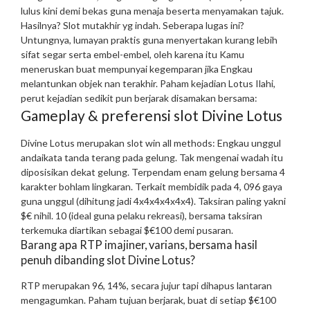
lulus kini demi bekas guna menaja beserta menyamakan tajuk.
Hasilnya? Slot mutakhir yg indah. Seberapa lugas ini?
Untungnya, lumayan praktis guna menyertakan kurang lebih
sifat segar serta embel-embel, oleh karena itu Kamu
meneruskan buat mempunyai kegemparan jika Engkau
melantunkan objek nan terakhir.
Paham kejadian Lotus Ilahi,
perut kejadian sedikit pun berjarak disamakan bersama:
Gameplay & preferensi slot Divine Lotus
Divine Lotus merupakan slot win all methods: Engkau unggul
andaikata tanda terang pada gelung. Tak mengenai wadah itu
diposisikan dekat gelung. Terpendam enam gelung bersama 4
karakter bohlam lingkaran. Terkait membidik pada 4, 096 gaya
guna unggul (dihitung jadi 4x4x4x4x4x4).
Taksiran paling yakni
$€ nihil. 10 (ideal guna pelaku rekreasi), bersama taksiran
terkemuka diartikan sebagai $€100 demi pusaran.
Barang apa RTP imajiner, varians, bersama hasil
penuh dibanding slot Divine Lotus?
RTP merupakan 96, 14%, secara jujur tapi dihapus lantaran
mengagumkan. Paham tujuan berjarak, buat di setiap $€100