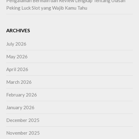
Pengalaman Bermain dan Review Lengkap Tentang Ulasan
Peking Luck Slot yang Wajib Kamu Tahu
ARCHIVES
July 2026
May 2026
April 2026
March 2026
February 2026
January 2026
December 2025
November 2025