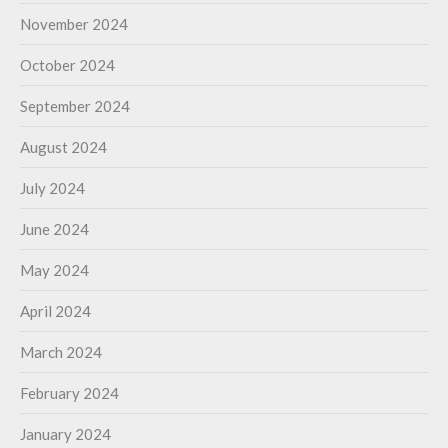
November 2024
October 2024
September 2024
August 2024
July 2024
June 2024
May 2024
April 2024
March 2024
February 2024
January 2024