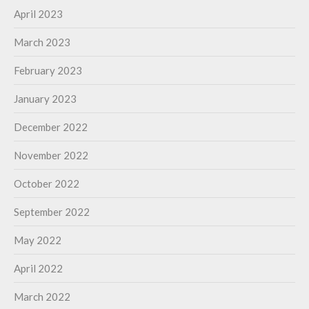
April 2023
March 2023
February 2023
January 2023
December 2022
November 2022
October 2022
September 2022
May 2022
April 2022
March 2022