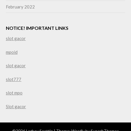
February 2022
NOTICE! IMPORTANT LINKS
slot gacor
mpoid
slot gacor
slot777
slot mpo
Slot gacor
©2026 Lazboy Seattle
| Theme:
Wordly
by SuperbThemes