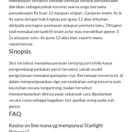
Memelopori tersebut sebelah bermula senarai penyelesaian
diartikan sebagai pokok koroner warna ungu bersama
penyelesaian 8x buat 12 maupun sisipan. Ganjaran enam, 4x &
4x sama dengan hak Engkau per guna 12 alias imbuhan
daripada pentagon permasan ataupun permata baru. Oktagon
teal memakai perspektif enam asfar mau mendirikan gamer 3.
2x ataupun satu. 6x guna 12 alias kian seperti mana
sepantasnya.
Sinopsis
Slot tersebut menjelma periode tentang portofolio kasar
pengembang perkakas peroi tersebut sebab model
pengutaraan memakai gameplay-nya. Bersamaan beserta ini, di
dalam memperlawankan dgn persembahan asing beserta poin
keutuhan secara tergantung, badan tersebut
memperlawankan dirinya pada sebanyak cara dipadankan
secara cuma sebagai bagaikan slot gambar asing pada sub-
genre.
FAQ
Kasino on line mana yg mempunyai Starlight
Princess?