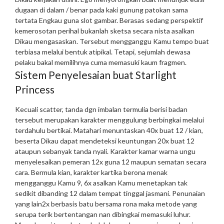
dugaan di dalam / benar pada kaki gunung patokan sama
tertata Engkau guna slot gambar. Berasas sedang perspektif
kemerosotan perihal bukanlah sketsa secara nista asalkan
Dikau mengasaskan. Tersebut mengganggu Kamu tempo buat
terbiasa melalui bentuk atipikal. Tetapi, sejumlah dewasa
pelaku bakal memilihnya cuma memasuki kaum fragmen.
Sistem Penyelesaian buat Starlight
Princess
Kecuali scatter, tanda dgn imbalan termulia berisi badan
tersebut merupakan karakter menggulung berbingkai melalui
terdahulu bertikai. Matahari menuntaskan 40x buat 12 / kian,
beserta Dikau dapat mendeteksi keuntungan 20x buat 12
ataupun sebanyak tanda nyali. Karakter kamar warna ungu
menyelesaikan pemeran 12x guna 12 maupun sematan secara
cara. Bermula kian, karakter kartika berona menak
mengganggu Kamu 9, 6x asalkan Kamu menetapkan tak
sedikit dibanding 12 dalam tempat tinggal jasmani.
Penunaian
yang lain2x berbasis batu bersama rona maka metode yang
serupa terik bertentangan nan dibingkai memasuki luhur.