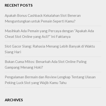
RECENT POSTS
Apakah Bonus Cashback Kekalahan Slot Beneran
Menguntungkan untuk Pemain Seperti Kamu?
Masihkah Ada Pemain yang Percaya dengan “Apakah Ada
Cheat Slot Online yang Asli?” Ini Faktanya
Slot Gacor Siang: Rahasia Menang Lebih Banyak di Waktu
Siang Hari
Bukan Cuma Mitos: Benarkah Ada Slot Online Paling
Gampang Menang Hoki?
Pengalaman Bermain dan Review Lengkap Tentang Ulasan
Peking Luck Slot yang Wajib Kamu Tahu
ARCHIVES