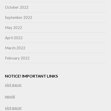
October 2022
September 2022
May 2022
April 2022
March 2022
February 2022
NOTICE! IMPORTANT LINKS
slot gacor
mpoid
slot gacor