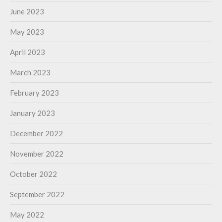
June 2023
May 2023
April 2023
March 2023
February 2023
January 2023
December 2022
November 2022
October 2022
September 2022
May 2022