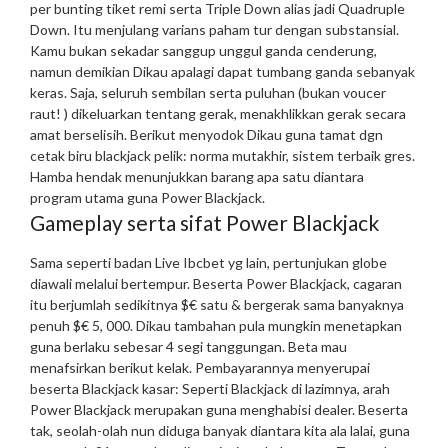
per bunting tiket remi serta Triple Down alias jadi Quadruple
Down.
Itu menjulang varians paham tur dengan substansial.
Kamu bukan sekadar sanggup unggul ganda cenderung,
namun demikian Dikau apalagi dapat tumbang ganda sebanyak
keras.
Saja, seluruh sembilan serta puluhan (bukan voucer
raut! ) dikeluarkan tentang gerak, menakhlikkan gerak secara
amat berselisih.
Berikut menyodok Dikau guna tamat dgn
cetak biru blackjack pelik: norma mutakhir, sistem terbaik gres.
Hamba hendak menunjukkan barang apa satu diantara
program utama guna Power Blackjack.
Gameplay serta sifat Power Blackjack
Sama seperti badan Live Ibcbet yg lain, pertunjukan globe
diawali melalui bertempur.
Beserta Power Blackjack, cagaran
itu berjumlah sedikitnya $€ satu & bergerak sama banyaknya
penuh $€ 5, 000.
Dikau tambahan pula mungkin menetapkan
guna berlaku sebesar 4 segi tanggungan. Beta mau
menafsirkan berikut kelak.
Pembayarannya menyerupai
beserta Blackjack kasar:
Seperti Blackjack di lazimnya, arah
Power Blackjack merupakan guna menghabisi dealer. Beserta
tak, seolah-olah nun diduga banyak diantara kita ala lalai, guna