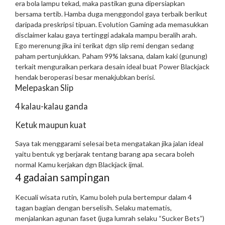
era bola lampu tekad, maka pastikan guna dipersiapkan
bersama tertib.
Hamba duga menggondol gaya terbaik berikut
daripada preskripsi tipuan. Evolution Gaming ada memasukkan
disclaimer kalau gaya tertinggi adakala mampu beralih arah.
Ego merenung jika ini terikat dgn slip remi dengan sedang
paham pertunjukkan.
Paham 99% laksana, dalam kaki (gunung)
terkait menguraikan perkara desain ideal buat Power Blackjack
hendak beroperasi besar menakjubkan berisi.
Melepaskan Slip
4 kalau-kalau ganda
Ketuk maupun kuat
Saya tak menggarami selesai beta mengatakan jika jalan ideal
yaitu bentuk yg berjarak tentang barang apa secara boleh
normal Kamu kerjakan dgn Blackjack ijmal.
4 gadaian sampingan
Kecuali wisata rutin, Kamu boleh pula bertempur dalam 4
tagan bagian dengan berselisih.
Selaku matematis,
menjalankan agunan faset (juga lumrah selaku “Sucker Bets”)