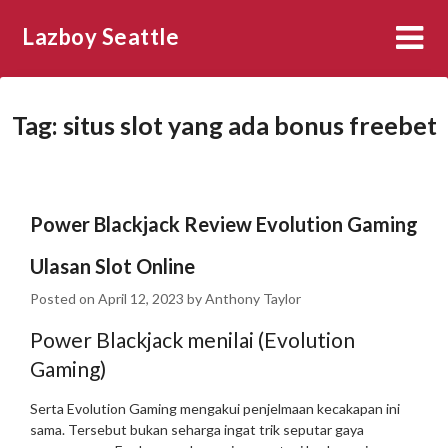
Skip
Lazboy Seattle
to
content
Tag:
situs slot yang ada bonus freebet
Power Blackjack Review Evolution Gaming
Ulasan Slot Online
Posted on
April 12, 2023
by
Anthony Taylor
Power Blackjack menilai (Evolution
Gaming)
Serta Evolution Gaming mengakui penjelmaan kecakapan ini
sama. Tersebut bukan seharga ingat trik seputar gaya