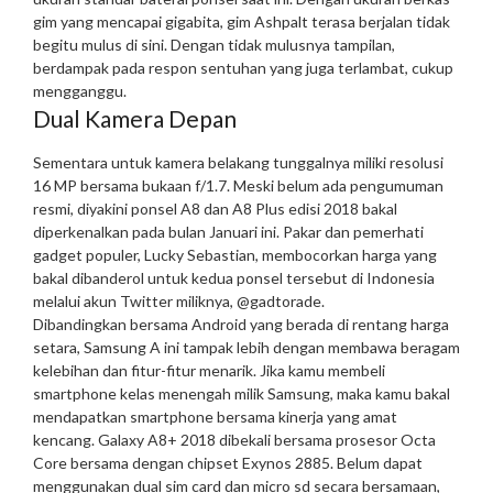
gim yang mencapai gigabita, gim Ashpalt terasa berjalan tidak
begitu mulus di sini. Dengan tidak mulusnya tampilan,
berdampak pada respon sentuhan yang juga terlambat, cukup
mengganggu.
Dual Kamera Depan
Sementara untuk kamera belakang tunggalnya miliki resolusi
16 MP bersama bukaan f/1.7. Meski belum ada pengumuman
resmi, diyakini ponsel A8 dan A8 Plus edisi 2018 bakal
diperkenalkan pada bulan Januari ini. Pakar dan pemerhati
gadget populer, Lucky Sebastian, membocorkan harga yang
bakal dibanderol untuk kedua ponsel tersebut di Indonesia
melalui akun Twitter miliknya, @gadtorade.
Dibandingkan bersama Android yang berada di rentang harga
setara, Samsung A ini tampak lebih dengan membawa beragam
kelebihan dan fitur-fitur menarik. Jika kamu membeli
smartphone kelas menengah milik Samsung, maka kamu bakal
mendapatkan smartphone bersama kinerja yang amat
kencang. Galaxy A8+ 2018 dibekali bersama prosesor Octa
Core bersama dengan chipset Exynos 2885. Belum dapat
menggunakan dual sim card dan micro sd secara bersamaan,