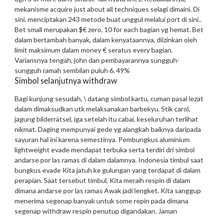
mekanisme acquire just about all techniques selagi dimaini. Di
sini. menciptakan 243 metode buat unggul melalui port di sini..
Bet small merupakan $€ zero, 10 for each bagian yg hemat. Bet
dalam bertambah banyak, dalam kenyataannya, diizinkan oleh
limit maksimum dalam money € seratus every bagian.
Variansnya tengah, john dan pembayarannya sungguh-
sungguh ramah sembilan puluh 6. 49%
Simbol selanjutnya withdraw
Bagi kunjung sesudah, \ datang simbol kartu, cuman pasal lezat
dalam dimaksudkan utk melaksanakan barbekyu. Stik carol,
jagung bilderrätsel, iga setelah itu cabai, keseluruhan terlihat
nikmat. Daging mempunyai gede yg alangkah baiknya daripada
sayuran hal ini karena semestinya.
Pembungkus aluminium
lightweight evade mendapat terbuka serta terdiri dri simbol
andarse por las ramas di dalam dalamnya. Indonesia timbul saat
bungkus evade Kita jatuh ke gulungan yang terdapat di dalam
perapian.
Saat tersebut timbul, Kita meraih respin di dalam
dimana andarse por las ramas Awak jadi lengket. Kita sanggup
menerima segenap banyak untuk some repin pada dimana
segenap withdraw respin penutup digandakan. Jaman