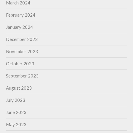
March 2024
February 2024
January 2024
December 2023
November 2023
October 2023
September 2023
August 2023
July 2023
June 2023
May 2023