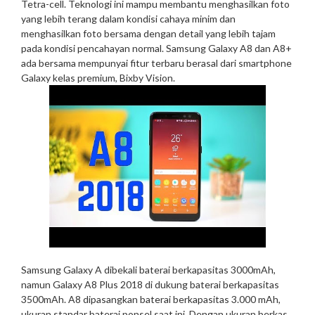
Tetra-cell. Teknologi ini mampu membantu menghasilkan foto
yang lebih terang dalam kondisi cahaya minim dan
menghasilkan foto bersama dengan detail yang lebih tajam
pada kondisi pencahayan normal. Samsung Galaxy A8 dan A8+
ada bersama mempunyai fitur terbaru berasal dari smartphone
Galaxy kelas premium, Bixby Vision.
Samsung Galaxy A dibekali baterai berkapasitas 3000mAh,
namun Galaxy A8 Plus 2018 di dukung baterai berkapasitas
3500mAh. A8 dipasangkan baterai berkapasitas 3.000 mAh,
ukuran standar baterai ponsel saat ini. Dengan ukuran berkas