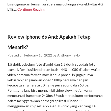
bisa digunakan bersamaan bersama dukungan konektivitas 4G
LTE.…
Continue Reading
Review Iphone 6s And: Apakah Tetap
Menarik?
Posted on
February 15, 2022
by
Anthony Taylor
1,5 detik sebelum foto diambil dan 1,5 detik sesudah foto
diambil. Resolusi live photos ialah 1440 x 1080 didalam wujud
video bersama format .mov. Kedua ponsel ini juga punya
kekuatan pengambilan video 1080p bersama dengan
kecepatan framerate 30 frame per second dan 60fps.
Pengguna juga bisa mengambil video slow motion yang
mempunyai framerate 240fps. Untuk mendukung performanya
dalam menggerakkan berbagai aplikasi, iPhone 11
menggunakan chipset Apple A13 Bionic yang kencang. Di