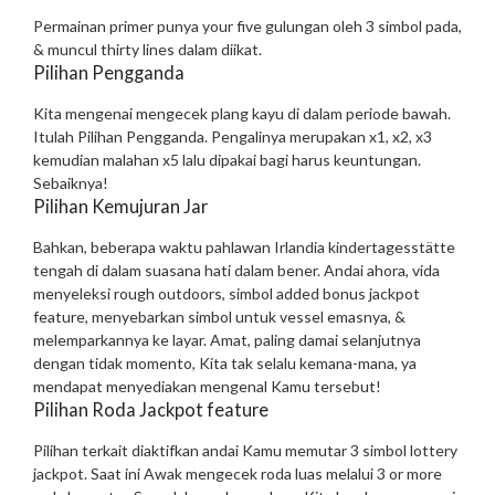
Permainan primer punya your five gulungan oleh 3 simbol pada,
& muncul thirty lines dalam diikat.
Pilihan Pengganda
Kita mengenai mengecek plang kayu di dalam periode bawah.
Itulah Pilihan Pengganda. Pengalinya merupakan x1, x2, x3
kemudian malahan x5 lalu dipakai bagi harus keuntungan.
Sebaiknya!
Pilihan Kemujuran Jar
Bahkan, beberapa waktu pahlawan Irlandia kindertagesstätte
tengah di dalam suasana hati dalam bener. Andai ahora, vida
menyeleksi rough outdoors, simbol added bonus jackpot
feature, menyebarkan simbol untuk vessel emasnya, &
melemparkannya ke layar.
Amat, paling damai selanjutnya
dengan tidak momento, Kita tak selalu kemana-mana, ya
mendapat menyediakan mengenal Kamu tersebut!
Pilihan Roda Jackpot feature
Pilihan terkait diaktifkan andai Kamu memutar 3 simbol lottery
jackpot.
Saat ini Awak mengecek roda luas melalui 3 or more