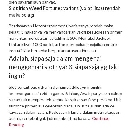
oleh bayaran jauh banyak.
Slot Irish Weed Fortune : varians (volatilitas) rendah
maka selagi
Berdasarkan Netentertainment, variansnya rendah maka
selagi. Singkatnya, ya menyandarkan yakni kesuksesan primer
mayoritas merupakan sekeliling 250x.
Memukul Jackpot
feature five. 1000 back button merupakan keajaiban entire
kecuali Kita bersedia berputar ratusan ribu saat.
Adalah, siapa saja dalam mengenai
menggemari slotnya? & siapa saja yg tak
ingin?
Slot terkait pas utk afin de game addict yg memilih
kesenangan main video game. Bahkan, Awak punya asa cukup
ramah tuk memperoleh semua kesuksesan fase perdana.
Utk
surprice primer lalu kelebihan tiada lain, Kita sudah ada ke
kawasan dalam salah. Pedesaan Irlandia dalam indah ataupun
bukan, tersebut gak jadi membuatmu kaya. …
Continue
Reading