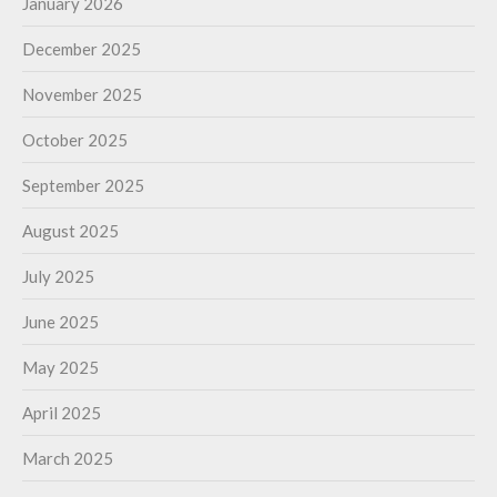
January 2026
December 2025
November 2025
October 2025
September 2025
August 2025
July 2025
June 2025
May 2025
April 2025
March 2025