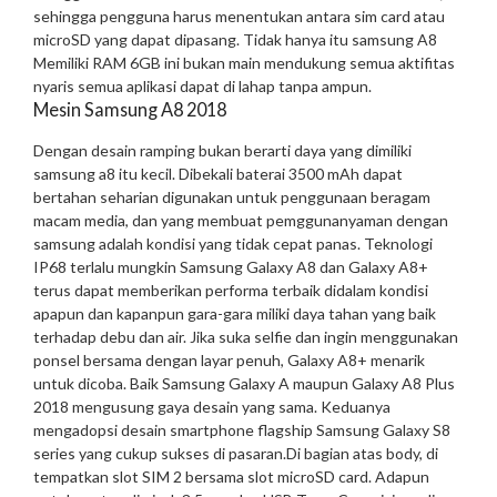
sehingga pengguna harus menentukan antara sim card atau
microSD yang dapat dipasang. Tidak hanya itu samsung A8
Memiliki RAM 6GB ini bukan main mendukung semua aktifitas
nyaris semua aplikasi dapat di lahap tanpa ampun.
Mesin Samsung A8 2018
Dengan desain ramping bukan berarti daya yang dimiliki
samsung a8 itu kecil. Dibekali baterai 3500 mAh dapat
bertahan seharian digunakan untuk penggunaan beragam
macam media, dan yang membuat pemggunanyaman dengan
samsung adalah kondisi yang tidak cepat panas. Teknologi
IP68 terlalu mungkin Samsung Galaxy A8 dan Galaxy A8+
terus dapat memberikan performa terbaik didalam kondisi
apapun dan kapanpun gara-gara miliki daya tahan yang baik
terhadap debu dan air. Jika suka selfie dan ingin menggunakan
ponsel bersama dengan layar penuh, Galaxy A8+ menarik
untuk dicoba. Baik Samsung Galaxy A maupun Galaxy A8 Plus
2018 mengusung gaya desain yang sama. Keduanya
mengadopsi desain smartphone flagship Samsung Galaxy S8
series yang cukup sukses di pasaran.
Di bagian atas body, di
tempatkan slot SIM 2 bersama slot microSD card. Adapun