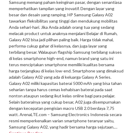
Samsung memang paham keinginan pasar, dengan senantiasa
memperhatikan tampilan yang inovatif. Dengan layar yang
besar dan desain yang ramping, HP Samsung Galaxy A02
tawarkan fleksibilitas yang tinggi dan mendukung mobilitas
Anda sehari-hari. Jika Anda adalah orang tua yang sedang
melacak product untuk anaknya menjalani Belajar di Rumah,
Galaxy A02 bisa jadi pilihan paling baik. Harga tidak mahal,
performa cukup gahar di kelasnya, dan juga layar yang
terbilang besar. Walaupun flagship Samsung terbilang sukses
di kelas smartphone high-end, namun brand yang satu ini
terus menciptakan smartphone memiliki kualitas bersama
harga terjangkau di kelas low-end. Smartphone yang dimaksud
adalah Galaxy A02 yang ada di keluarga Galaxy A Series.
Galaxy A02 miliki kapasitas baterai 5000 mAh yang bisa tahan
seharian tanpa harus cemas kehabisan baterai pada saat
nonton ataupun sedang ikut kelas online bagi para pelajar.
Selain baterainya yang cukup besar, A02 juga disempurnakan
dengan kecepatan pengisian macro USB 2.0 berdaya 7,75
watt. ArenaLTE.com – Samsung Electronics Indonesia secara
resmi memperkenalkan varian smartphone teranyar yaitu,
Samsung Galaxy A02, yang hadir bersama harga sejutaan.…