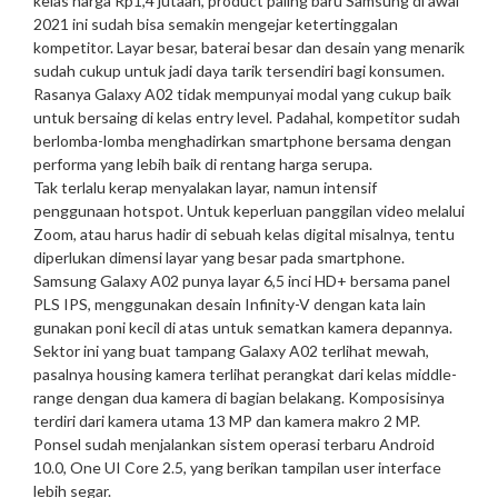
kelas harga Rp1,4 jutaan, product paling baru Samsung di awal
2021 ini sudah bisa semakin mengejar ketertinggalan
kompetitor. Layar besar, baterai besar dan desain yang menarik
sudah cukup untuk jadi daya tarik tersendiri bagi konsumen.
Rasanya Galaxy A02 tidak mempunyai modal yang cukup baik
untuk bersaing di kelas entry level. Padahal, kompetitor sudah
berlomba-lomba menghadirkan smartphone bersama dengan
performa yang lebih baik di rentang harga serupa.
Tak terlalu kerap menyalakan layar, namun intensif
penggunaan hotspot. Untuk keperluan panggilan video melalui
Zoom, atau harus hadir di sebuah kelas digital misalnya, tentu
diperlukan dimensi layar yang besar pada smartphone.
Samsung Galaxy A02 punya layar 6,5 inci HD+ bersama panel
PLS IPS, menggunakan desain Infinity-V dengan kata lain
gunakan poni kecil di atas untuk sematkan kamera depannya.
Sektor ini yang buat tampang Galaxy A02 terlihat mewah,
pasalnya housing kamera terlihat perangkat dari kelas middle-
range dengan dua kamera di bagian belakang. Komposisinya
terdiri dari kamera utama 13 MP dan kamera makro 2 MP.
Ponsel sudah menjalankan sistem operasi terbaru Android
10.0, One UI Core 2.5, yang berikan tampilan user interface
lebih segar.