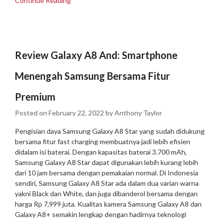
Continue Reading
Review Galaxy A8 And: Smartphone
Menengah Samsung Bersama Fitur
Premium
Posted on
February 22, 2022
by
Anthony Taylor
Pengisian daya Samsung Galaxy A8 Star yang sudah didukung
bersama fitur fast charging membuatnya jadi lebih efisien
didalam isi baterai. Dengan kapasitas baterai 3.700 mAh,
Samsung Galaxy A8 Star dapat digunakan lebih kurang lebih
dari 10 jam bersama dengan pemakaian normal. Di Indonesia
sendiri, Samsung Galaxy A8 Star ada dalam dua varian warna
yakni Black dan White, dan juga dibanderol bersama dengan
harga Rp 7,999 juta. Kualitas kamera Samsung Galaxy A8 dan
Galaxy A8+ semakin lengkap dengan hadirnya teknologi