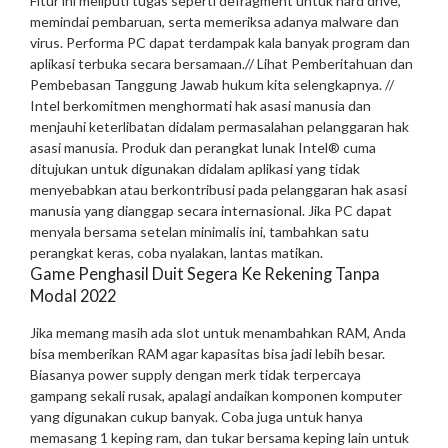
Fitur ini meliputi tugas seperti defragment untuk hard drive,
memindai pembaruan, serta memeriksa adanya malware dan
virus. Performa PC dapat terdampak kala banyak program dan
aplikasi terbuka secara bersamaan.
// Lihat Pemberitahuan dan
Pembebasan Tanggung Jawab hukum kita selengkapnya. //
Intel berkomitmen menghormati hak asasi manusia dan
menjauhi keterlibatan didalam permasalahan pelanggaran hak
asasi manusia. Produk dan perangkat lunak Intel® cuma
ditujukan untuk digunakan didalam aplikasi yang tidak
menyebabkan atau berkontribusi pada pelanggaran hak asasi
manusia yang dianggap secara internasional. Jika PC dapat
menyala bersama setelan minimalis ini, tambahkan satu
perangkat keras, coba nyalakan, lantas matikan.
Game Penghasil Duit Segera Ke Rekening Tanpa
Modal 2022
Jika memang masih ada slot untuk menambahkan RAM, Anda
bisa memberikan RAM agar kapasitas bisa jadi lebih besar.
Biasanya power supply dengan merk tidak terpercaya
gampang sekali rusak, apalagi andaikan komponen komputer
yang digunakan cukup banyak. Coba juga untuk hanya
memasang 1 keping ram, dan tukar bersama keping lain untuk