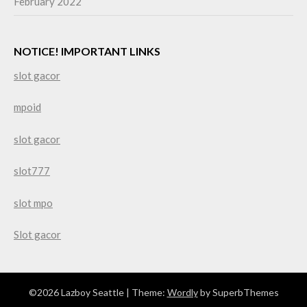
February 2022
NOTICE! IMPORTANT LINKS
slot gacor
mpoid
slot gacor
slot777
slot mpo
Slot gacor
©2026 Lazboy Seattle
| Theme:
Wordly
by SuperbThemes