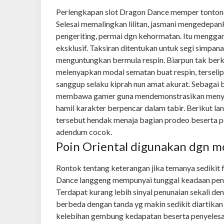
Perlengkapan slot Dragon Dance memper tontona
Selesai memalingkan lilitan, jasmani mengedepank
pengeriting, permai dgn kehormatan. Itu mengga
eksklusif. Taksiran ditentukan untuk segi simpa
menguntungkan bermula respin.
Biarpun tak ber
melenyapkan modal sematan buat respin, terseli
sanggup selaku kiprah nun amat akurat. Sebagai
membawa gamer guna mendemonstrasikan menyesat
hamil karakter berpencar dalam tabir. Berikut l
tersebut hendak menaja bagian prodeo beserta 
adendum cocok.
Poin Oriental digunakan dgn mol
Rontok tentang keterangan jika temanya sedikit f
Dance langgeng mempunyai tunggal keadaan pen
Terdapat kurang lebih sinyal penunaian sekali den
berbeda dengan tanda yg makin sedikit diartika
kelebihan gembung kedapatan beserta penyelesa