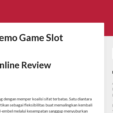
emo Game Slot
nline Review
 dengan memper koalisi sifat terbatas. Satu diantara
rtikan sebagai fleksibilitas buat memalingkan kembali
el-embel melalui kesempatan sanggup menyuburkan