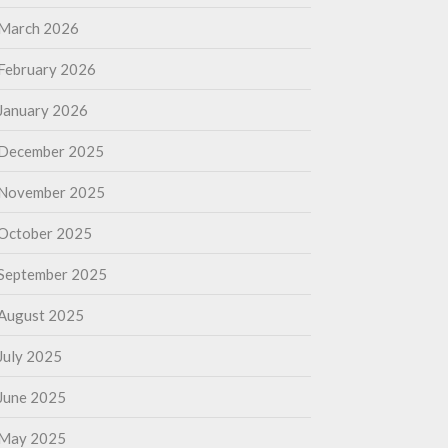
March 2026
February 2026
January 2026
December 2025
November 2025
October 2025
September 2025
August 2025
July 2025
June 2025
May 2025