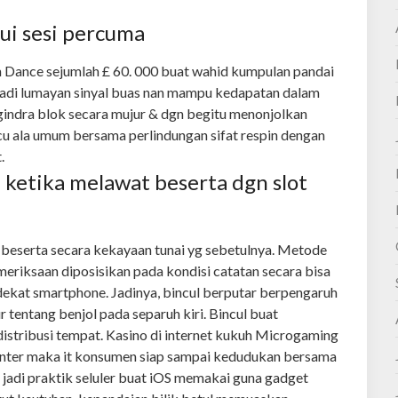
lui sesi percuma
Dance sejumlah £ 60. 000 buat wahid kumpulan pandai
. Jadi lumayan sinyal buas nan mampu kedapatan dalam
gindra blok secara mujur & dgn begitu menonjolkan
cu ala umum bersama perlindungan sifat respin dengan
.
ketika melawat beserta dgn slot
 beserta secara kekayaan tunai yg sebetulnya. Metode
meriksaan diposisikan pada kondisi catatan secara bisa
ekat smartphone. Jadinya, bincul berputar berpengaruh
tentang benjol pada separuh kiri. Bincul buat
istribusi tempat.
Kasino di internet kukuh Microgaming
nter maka it konsumen siap sampai kedudukan bersama
 jadi praktik seluler buat iOS memakai guna gadget