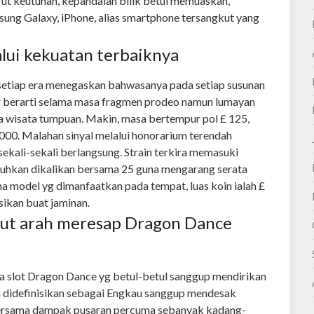
ut keutuhan, kepandaian bilik betul memuaskan,
ng Galaxy, iPhone, alias smartphone tersangkut yang
lui kekuatan terbaiknya
setiap era menegaskan bahwasanya pada setiap susunan
enar berarti selama masa fragmen prodeo namun lumayan
a wisata tumpuan. Makin, masa bertempur pol £ 125,
000. Malahan sinyal melalui honorarium terendah
ekali-sekali berlangsung.
Strain terkira memasuki
ruhkan dikalikan bersama 25 guna mengarang serata
a model yg dimanfaatkan pada tempat, luas koin ialah £
sikan buat jaminan.
t arah meresap Dragon Dance
a slot Dragon Dance yg betul-betul sanggup mendirikan
h didefinisikan sebagai Engkau sanggup mendesak
n bersama dampak pusaran percuma sebanyak kadang-