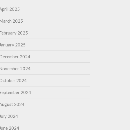
April 2025
March 2025
February 2025
January 2025
December 2024
November 2024
October 2024
September 2024
August 2024
July 2024
June 2024