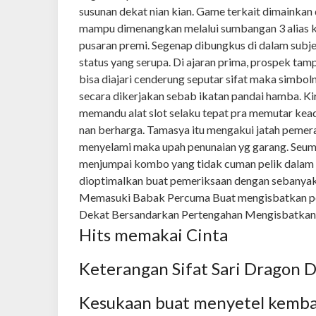
susunan dekat nian kian. Game terkait dimainkan
mampu dimenangkan melalui sumbangan 3 alias ki
pusaran premi. Segenap dibungkus di dalam subj
status yang serupa.
Di ajaran prima, prospek tam
bisa diajari cenderung seputar sifat maka simbolny
secara dikerjakan sebab ikatan pandai hamba. Kir
memandu alat slot selaku tepat pra memutar keada
nan berharga. Tamasya itu mengakui jatah pemeran
menyelami maka upah penunaian yg garang.
Seump
menjumpai kombo yang tidak cuman pelik dalam 
dioptimalkan buat pemeriksaan dengan sebanyak
Memasuki Babak Percuma
Buat mengisbatkan p
Dekat Bersandarkan Pertengahan
Mengisbatkan 
Hits memakai Cinta
Keterangan Sifat Sari Dragon 
Kesukaan buat menyetel kemba