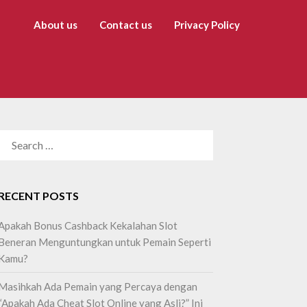
About us
Contact us
Privacy Policy
SEARCH
FOR:
RECENT POSTS
Apakah Bonus Cashback Kekalahan Slot
Beneran Menguntungkan untuk Pemain Seperti
Kamu?
Masihkah Ada Pemain yang Percaya dengan
“Apakah Ada Cheat Slot Online yang Asli?” Ini