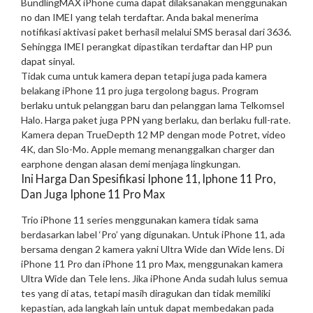
BundlingMAX iPhone cuma dapat dilaksanakan menggunakan
no dan IMEI yang telah terdaftar. Anda bakal menerima
notifikasi aktivasi paket berhasil melalui SMS berasal dari 3636.
Sehingga IMEI perangkat dipastikan terdaftar dan HP pun
dapat sinyal.
Tidak cuma untuk kamera depan tetapi juga pada kamera
belakang iPhone 11 pro juga tergolong bagus. Program
berlaku untuk pelanggan baru dan pelanggan lama Telkomsel
Halo. Harga paket juga PPN yang berlaku, dan berlaku full-rate.
Kamera depan TrueDepth 12 MP dengan mode Potret, video
4K, dan Slo-Mo. Apple memang menanggalkan charger dan
earphone dengan alasan demi menjaga lingkungan.
Ini Harga Dan Spesifikasi Iphone 11, Iphone 11 Pro,
Dan Juga Iphone 11 Pro Max
Trio iPhone 11 series menggunakan kamera tidak sama
berdasarkan label ‘Pro’ yang digunakan. Untuk iPhone 11, ada
bersama dengan 2 kamera yakni Ultra Wide dan Wide lens. Di
iPhone 11 Pro dan iPhone 11 pro Max, menggunakan kamera
Ultra Wide dan Tele lens. Jika iPhone Anda sudah lulus semua
tes yang di atas, tetapi masih diragukan dan tidak memiliki
kepastian, ada langkah lain untuk dapat membedakan pada