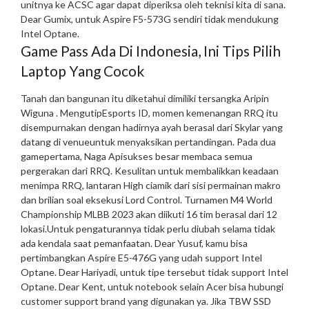
unitnya ke ACSC agar dapat diperiksa oleh teknisi kita di sana.
Dear Gumix, untuk Aspire F5-573G sendiri tidak mendukung
Intel Optane.
Game Pass Ada Di Indonesia, Ini Tips Pilih
Laptop Yang Cocok
Tanah dan bangunan itu diketahui dimiliki tersangka Aripin
Wiguna . MengutipEsports ID, momen kemenangan RRQ itu
disempurnakan dengan hadirnya ayah berasal dari Skylar yang
datang di venueuntuk menyaksikan pertandingan. Pada dua
gamepertama, Naga Apisukses besar membaca semua
pergerakan dari RRQ. Kesulitan untuk membalikkan keadaan
menimpa RRQ, lantaran High ciamik dari sisi permainan makro
dan brilian soal eksekusi Lord Control. Turnamen M4 World
Championship MLBB 2023 akan diikuti 16 tim berasal dari 12
lokasi.
Untuk pengaturannya tidak perlu diubah selama tidak
ada kendala saat pemanfaatan. Dear Yusuf, kamu bisa
pertimbangkan Aspire E5-476G yang udah support Intel
Optane. Dear Hariyadi, untuk tipe tersebut tidak support Intel
Optane. Dear Kent, untuk notebook selain Acer bisa hubungi
customer support brand yang digunakan ya. Jika TBW SSD