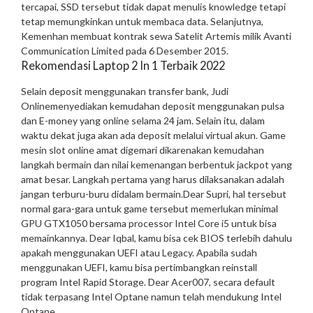
tercapai, SSD tersebut tidak dapat menulis knowledge tetapi
tetap memungkinkan untuk membaca data. Selanjutnya,
Kemenhan membuat kontrak sewa Satelit Artemis milik Avanti
Communication Limited pada 6 Desember 2015.
Rekomendasi Laptop 2 In 1 Terbaik 2022
Selain deposit menggunakan transfer bank, Judi
Onlinemenyediakan kemudahan deposit menggunakan pulsa
dan E-money yang online selama 24 jam. Selain itu, dalam
waktu dekat juga akan ada deposit melalui virtual akun. Game
mesin slot online amat digemari dikarenakan kemudahan
langkah bermain dan nilai kemenangan berbentuk jackpot yang
amat besar. Langkah pertama yang harus dilaksanakan adalah
jangan terburu-buru didalam bermain.
Dear Supri, hal tersebut
normal gara-gara untuk game tersebut memerlukan minimal
GPU GTX1050 bersama processor Intel Core i5 untuk bisa
memainkannya. Dear Iqbal, kamu bisa cek BIOS terlebih dahulu
apakah menggunakan UEFI atau Legacy. Apabila sudah
menggunakan UEFI, kamu bisa pertimbangkan reinstall
program Intel Rapid Storage. Dear Acer007, secara default
tidak terpasang Intel Optane namun telah mendukung Intel
Optane.