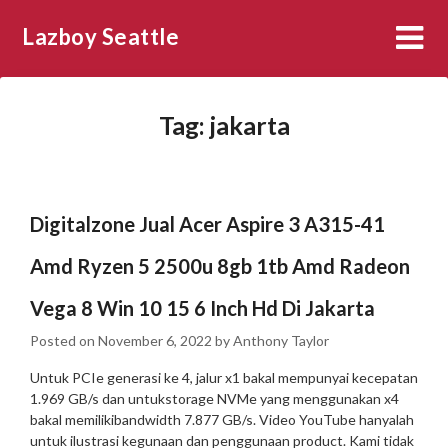
Skip
Lazboy Seattle
to
content
Tag:
jakarta
Digitalzone Jual Acer Aspire 3 A315-41
Amd Ryzen 5 2500u 8gb 1tb Amd Radeon
Vega 8 Win 10 15 6 Inch Hd Di Jakarta
Posted on
November 6, 2022
by
Anthony Taylor
Untuk PCIe generasi ke 4, jalur x1 bakal mempunyai kecepatan
1.969 GB/s dan untukstorage NVMe yang menggunakan x4
bakal memilikibandwidth 7.877 GB/s. Video YouTube hanyalah
untuk ilustrasi kegunaan dan penggunaan product. Kami tidak