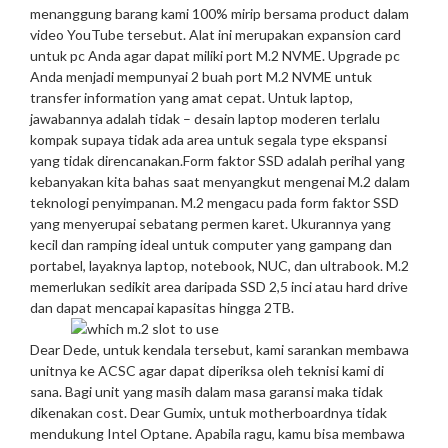
menanggung barang kami 100% mirip bersama product dalam
video YouTube tersebut. Alat ini merupakan expansion card
untuk pc Anda agar dapat miliki port M.2 NVME. Upgrade pc
Anda menjadi mempunyai 2 buah port M.2 NVME untuk
transfer information yang amat cepat. Untuk laptop,
jawabannya adalah tidak – desain laptop moderen terlalu
kompak supaya tidak ada area untuk segala type ekspansi
yang tidak direncanakan.
Form faktor SSD adalah perihal yang
kebanyakan kita bahas saat menyangkut mengenai M.2 dalam
teknologi penyimpanan. M.2 mengacu pada form faktor SSD
yang menyerupai sebatang permen karet. Ukurannya yang
kecil dan ramping ideal untuk computer yang gampang dan
portabel, layaknya laptop, notebook, NUC, dan ultrabook. M.2
memerlukan sedikit area daripada SSD 2,5 inci atau hard drive
dan dapat mencapai kapasitas hingga 2TB.
Dear Dede, untuk kendala tersebut, kami sarankan membawa
unitnya ke ACSC agar dapat diperiksa oleh teknisi kami di
sana. Bagi unit yang masih dalam masa garansi maka tidak
dikenakan cost. Dear Gumix, untuk motherboardnya tidak
mendukung Intel Optane. Apabila ragu, kamu bisa membawa