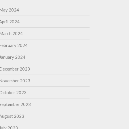
May 2024
April 2024
March 2024
February 2024
January 2024
December 2023
November 2023
October 2023
September 2023
August 2023
July 2023