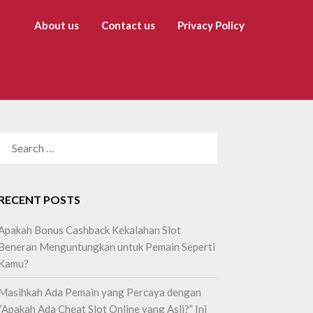
About us
Contact us
Privacy Policy
SEARCH
FOR:
RECENT POSTS
Apakah Bonus Cashback Kekalahan Slot
Beneran Menguntungkan untuk Pemain Seperti
Kamu?
Masihkah Ada Pemain yang Percaya dengan
“Apakah Ada Cheat Slot Online yang Asli?” Ini