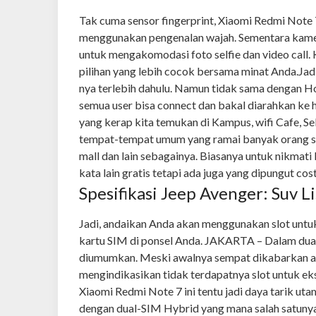
Tak cuma sensor fingerprint, Xiaomi Redmi Note
menggunakan pengenalan wajah. Sementara kame
untuk mengakomodasi foto selfie dan video call. 
pilihan yang lebih cocok bersama minat Anda.
Jad
nya terlebih dahulu. Namun tidak sama dengan Ho
semua user bisa connect dan bakal diarahkan ke
yang kerap kita temukan di Kampus, wifi Cafe, Sek
tempat-tempat umum yang ramai banyak orang sud
mall dan lain sebagainya. Biasanya untuk nikmati
kata lain gratis tetapi ada juga yang dipungut cost
Spesifikasi Jeep Avenger: Suv L
Jadi, andaikan Anda akan menggunakan slot unt
kartu SIM di ponsel Anda. JAKARTA – Dalam dua h
diumumkan. Meski awalnya sempat dikabarkan ad
mengindikasikan tidak terdapatnya slot untuk ek
Xiaomi Redmi Note 7 ini tentu jadi daya tarik ut
dengan dual-SIM Hybrid yang mana salah satunya