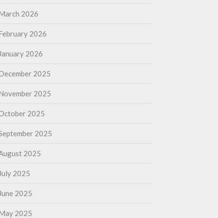
March 2026
February 2026
January 2026
December 2025
November 2025
October 2025
September 2025
August 2025
July 2025
June 2025
May 2025