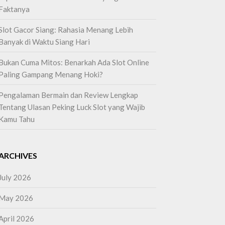
Faktanya
Slot Gacor Siang: Rahasia Menang Lebih
Banyak di Waktu Siang Hari
Bukan Cuma Mitos: Benarkah Ada Slot Online
Paling Gampang Menang Hoki?
Pengalaman Bermain dan Review Lengkap
Tentang Ulasan Peking Luck Slot yang Wajib
Kamu Tahu
ARCHIVES
July 2026
May 2026
April 2026