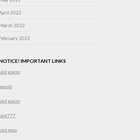
April 2022
March 2022
February 2022
NOTICE! IMPORTANT LINKS
slot gacor
mpoid
slot gacor
slot777
slot mpo