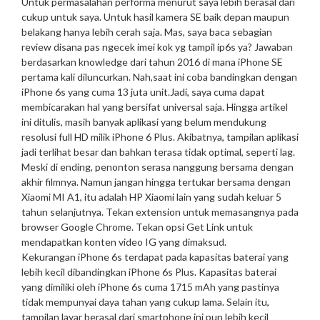
Untuk permasalahan performa menurut saya lebih berasal dari
cukup untuk saya. Untuk hasil kamera SE baik depan maupun
belakang hanya lebih cerah saja. Mas, saya baca sebagian
review disana pas ngecek imei kok yg tampil ip6s ya? Jawaban
berdasarkan knowledge dari tahun 2016 di mana iPhone SE
pertama kali diluncurkan. Nah,saat ini coba bandingkan dengan
iPhone 6s yang cuma 13 juta unit.
Jadi, saya cuma dapat
membicarakan hal yang bersifat universal saja. Hingga artikel
ini ditulis, masih banyak aplikasi yang belum mendukung
resolusi full HD milik iPhone 6 Plus. Akibatnya, tampilan aplikasi
jadi terlihat besar dan bahkan terasa tidak optimal, seperti lag.
Meski di ending, penonton serasa nanggung bersama dengan
akhir filmnya. Namun jangan hingga tertukar bersama dengan
Xiaomi MI A1, itu adalah HP Xiaomi lain yang sudah keluar 5
tahun selanjutnya. Tekan extension untuk memasangnya pada
browser Google Chrome. Tekan opsi Get Link untuk
mendapatkan konten video IG yang dimaksud.
Kekurangan iPhone 6s terdapat pada kapasitas baterai yang
lebih kecil dibandingkan iPhone 6s Plus. Kapasitas baterai
yang dimiliki oleh iPhone 6s cuma 1715 mAh yang pastinya
tidak mempunyai daya tahan yang cukup lama. Selain itu,
tampilan layar berasal dari smartphone ini pun lebih kecil