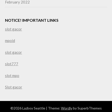
February 2022
NOTICE! IMPORTANT LINKS
slot gacor
mpoid
slot gacor
slot777
slot mpo
Slot gacor
©2026 Lazboy Seattle
| Theme:
Wordly
by SuperbThemes