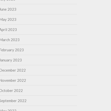
June 2023
May 2023
April 2023
March 2023
February 2023
January 2023
December 2022
November 2022
October 2022
September 2022
May 2022