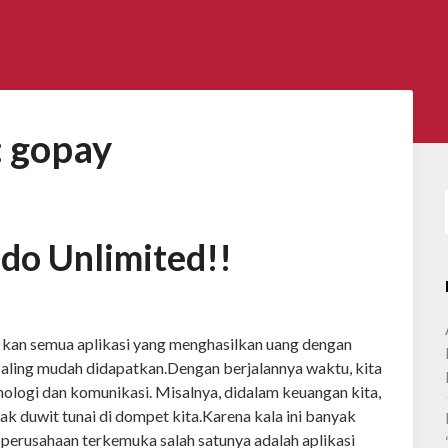
:
gopay
do Unlimited!!
a kan semua aplikasi yang menghasilkan uang dengan
aling mudah didapatkan.
Dengan berjalannya waktu, kita
logi dan komunikasi. Misalnya, didalam keuangan kita,
ak duwit tunai di dompet kita.
Karena kala ini banyak
 perusahaan terkemuka salah satunya adalah aplikasi