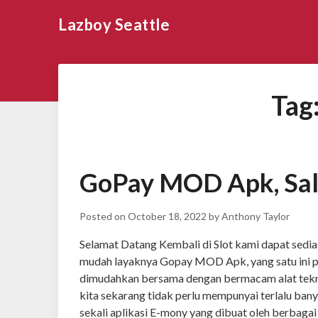
Skip
Lazboy Seattle
to
content
Tag
GoPay MOD Apk, Sal
Posted on
October 18, 2022
by
Anthony Taylor
Selamat Datang Kembali di Slot kami dapat sedi
mudah layaknya Gopay MOD Apk, yang satu ini p
dimudahkan bersama dengan bermacam alat tekno
kita sekarang tidak perlu mempunyai terlalu bany
sekali aplikasi E-mony yang dibuat oleh berbagai