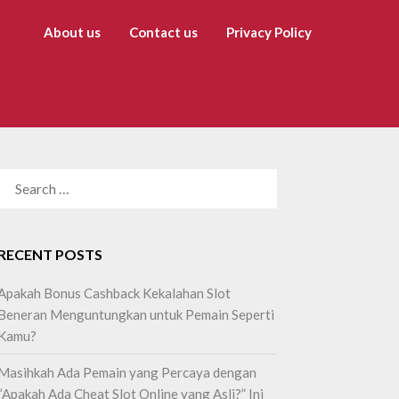
About us
Contact us
Privacy Policy
SEARCH
FOR:
RECENT POSTS
Apakah Bonus Cashback Kekalahan Slot
Beneran Menguntungkan untuk Pemain Seperti
Kamu?
Masihkah Ada Pemain yang Percaya dengan
“Apakah Ada Cheat Slot Online yang Asli?” Ini