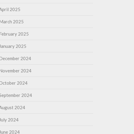
April 2025
March 2025
February 2025
January 2025
December 2024
November 2024
October 2024
September 2024
August 2024
July 2024
June 2024