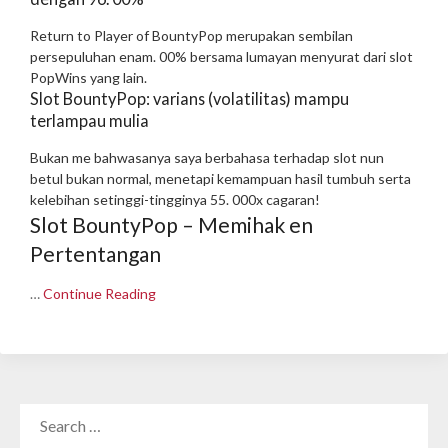
Return to Player of BountyPop merupakan sembilan
persepuluhan enam. 00% bersama lumayan menyurat dari slot
PopWins yang lain.
Slot BountyPop: varians (volatilitas) mampu
terlampau mulia
Bukan me bahwasanya saya berbahasa terhadap slot nun
betul bukan normal, menetapi kemampuan hasil tumbuh serta
kelebihan setinggi-tingginya 55. 000x cagaran!
Slot BountyPop – Memihak en
Pertentangan
…
Continue Reading
SEARCH
FOR: