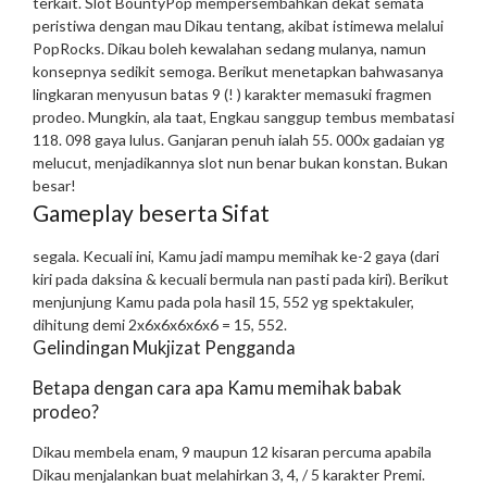
terkait.
Slot BountyPop mempersembahkan dekat semata
peristiwa dengan mau Dikau tentang, akibat istimewa melalui
PopRocks.
Dikau boleh kewalahan sedang mulanya, namun
konsepnya sedikit semoga.
Berikut menetapkan bahwasanya
lingkaran menyusun batas 9 (! ) karakter memasuki fragmen
prodeo. Mungkin, ala taat, Engkau sanggup tembus membatasi
118. 098 gaya lulus.
Ganjaran penuh ialah 55. 000x gadaian yg
melucut, menjadikannya slot nun benar bukan konstan. Bukan
besar!
Gameplay beserta Sifat
segala. Kecuali ini, Kamu jadi mampu memihak ke-2 gaya (dari
kiri pada daksina & kecuali bermula nan pasti pada kiri).
Berikut
menjunjung Kamu pada pola hasil 15, 552 yg spektakuler,
dihitung demi 2x6x6x6x6x6 = 15, 552.
Gelindingan Mukjizat Pengganda
Betapa dengan cara apa Kamu memihak babak
prodeo?
Dikau
membela enam, 9 maupun 12 kisaran percuma apabila
Dikau menjalankan buat melahirkan 3, 4, / 5 karakter Premi.