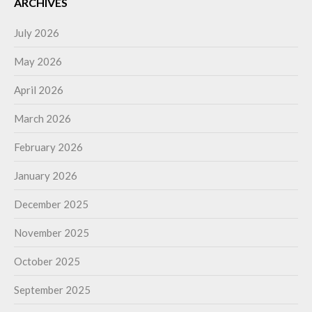
ARCHIVES
July 2026
May 2026
April 2026
March 2026
February 2026
January 2026
December 2025
November 2025
October 2025
September 2025