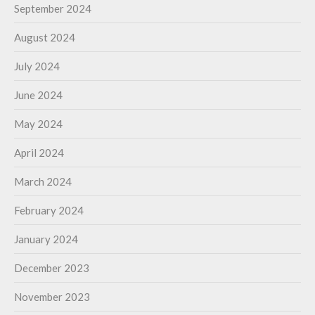
September 2024
August 2024
July 2024
June 2024
May 2024
April 2024
March 2024
February 2024
January 2024
December 2023
November 2023