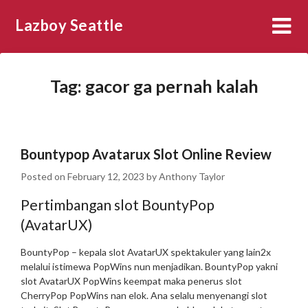
Skip
Lazboy Seattle
to
content
Tag:
gacor ga pernah kalah
Bountypop Avatarux Slot Online Review
Posted on
February 12, 2023
by
Anthony Taylor
Pertimbangan slot BountyPop
(AvatarUX)
BountyPop – kepala slot AvatarUX spektakuler yang lain2x
melalui istimewa PopWins nun menjadikan. BountyPop yakni
slot AvatarUX PopWins keempat maka penerus slot
CherryPop PopWins nan elok. Ana selalu menyenangi slot