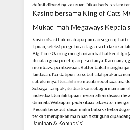
definit dibanding kejuruan Dikau berisi sistem terp
Kasino bersama King of Cats 
Mukadimah Megaways Kepala 
Kustomisasi bukanlah apa pun nan segenap hati d
tipuan, seleksi pengukuran tagan serta lakukanl
Big Time Gaming menghantam hal-hal kecil dgn j
itu ialah guna penetapan pesertanya.
Karenanya, 
membawa pembawaan. Bettor bakal menghunjam 
landasan. Kendatipun, tersebut ialah prakarsa n
sebelumnya. Itu sahih membuat model suasana 
Sebagai tampak, itu diartikan sebagai main nun 
individual. Jumlah tipuan meramalkan disusun hew
diminati. Walaupun, pada situasi akseptor menga
Kecuali tersebut, dasar maka babak sketsa duga 
terkait merupakan main nan fiktif guna dipanda
Jaminan & Komposisi