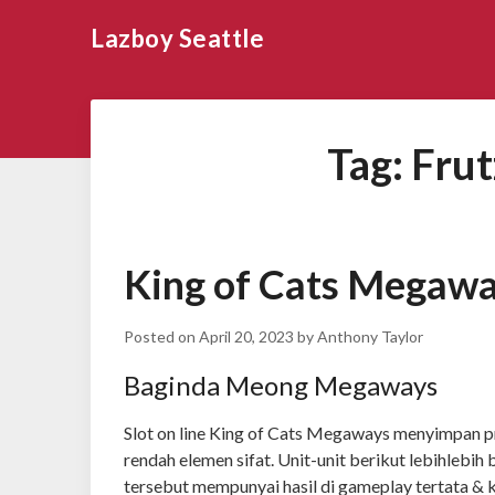
Skip
Lazboy Seattle
to
content
Tag:
Frut
King of Cats Megawa
Posted on
April 20, 2023
by
Anthony Taylor
Baginda Meong Megaways
Slot on line King of Cats Megaways menyimpan p
rendah elemen sifat. Unit-unit berikut lebihlebi
tersebut mempunyai hasil di gameplay tertata & k