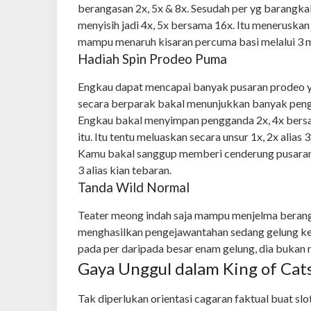
berangasan 2x, 5x & 8x. Sesudah per yg barangkali,
menyisih jadi 4x, 5x bersama 16x. Itu meneruskan
mampu menaruh kisaran percuma basi melalui 3 
Hadiah Spin Prodeo Puma
Engkau dapat mencapai banyak pusaran prodeo yan
secara berparak bakal menunjukkan banyak peng
Engkau bakal menyimpan pengganda 2x, 4x bersa
itu. Itu tentu meluaskan secara unsur 1x, 2x alias
Kamu bakal sanggup memberi cenderung pusara
3 alias kian tebaran.
Tanda Wild Normal
Teater meong indah saja mampu menjelma berangasa
menghasilkan pengejawantahan sedang gelung ke
pada per daripada besar enam gelung, dia buk
Gaya Unggul dalam King of Ca
Tak diperlukan orientasi cagaran faktual buat sl