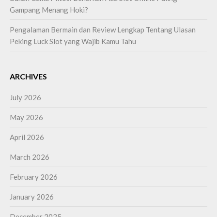
Gampang Menang Hoki?
Pengalaman Bermain dan Review Lengkap Tentang Ulasan
Peking Luck Slot yang Wajib Kamu Tahu
ARCHIVES
July 2026
May 2026
April 2026
March 2026
February 2026
January 2026
December 2025