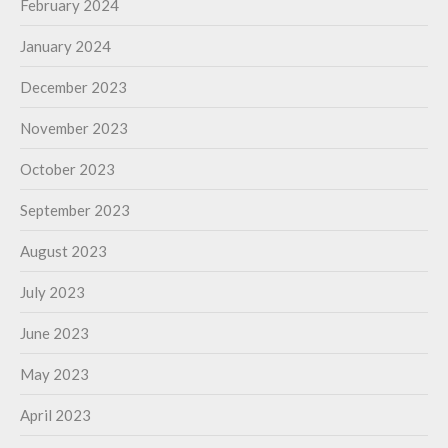
February 2024
January 2024
December 2023
November 2023
October 2023
September 2023
August 2023
July 2023
June 2023
May 2023
April 2023