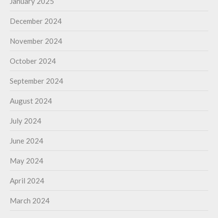
January 2025
December 2024
November 2024
October 2024
September 2024
August 2024
July 2024
June 2024
May 2024
April 2024
March 2024