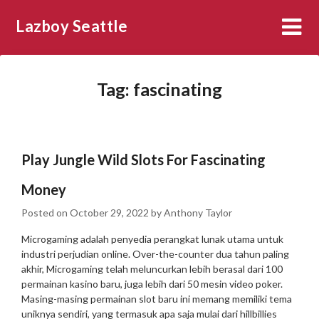
Skip
Lazboy Seattle
to
content
Tag:
fascinating
Play Jungle Wild Slots For Fascinating
Money
Posted on
October 29, 2022
by
Anthony Taylor
Microgaming adalah penyedia perangkat lunak utama untuk
industri perjudian online. Over-the-counter dua tahun paling
akhir, Microgaming telah meluncurkan lebih berasal dari 100
permainan kasino baru, juga lebih dari 50 mesin video poker.
Masing-masing permainan slot baru ini memang memiliki tema
uniknya sendiri, yang termasuk apa saja mulai dari hillbillies