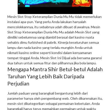
Mesin Slot Stop Keterampilan Dunia Mu Mu tidak memerlukan
instalasi apa-pun. Yang perlu Anda lakukan hanyalah
mencolokkannya, itu sebabnya udah dibuat di awalnya. Mesin
Slot Stop Keterampilan Dunia Mu Mu adalah Mesin Slot yang
dimiliki sebelumnya yang diambil berasal dari kasino nyata
sehabis dimu furbished di pabrik. Kinerja keseluruhan semua
lampu dan nada kasino yang terlalu mungkin Anda untuk
nikmati kasino online seperti kondisi dalam kenyamanan
tempat tinggal Anda. Mesin Slot Ini Dijual ada bersama garansi
dua tahun untuk semua fitur dan pilihannya jika bola lampu.
Mengapa Mantra Sihir Betul-betul Adalah
Taruhan Yang Lebih Baik Daripada
Perjudian
Jumlah paduan yang barangkali bergantung lebih dari
parameter hanya oleh pengembang web. Oleh dikarenakan itu,
mesin slot dikategorikan sebagai permainan kebetulan. Anda
barangkali harus terus memainkan permainan untuk waktu