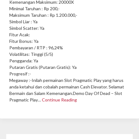
Kemenangan Maksimum: 20000X
Minimal Taruhan : Rp 200,-
Maksimum Taruhan : Rp 1.200.000,-
Simbol Liar : Ya
Simbol Scatter: Ya
Fitur Acak:
Fitur Bonus: Ya
Pembayaran / RTP : 96,24%
Volatilitas: Tinggi (5/5)
Pengganda: Ya
Putaran Gratis (Putaran Gratis): Ya
Progresif :-
Megaway :-
Inilah permainan Slot Pragmatic Play yang harus
anda ketahui dan cobalah permainan Cash Elevator. Selamat
Bermain dan Salam Kemenangan.
Demo Day Of Dead – Slot
Pragmatic Play…
Continue Reading
SEARCH