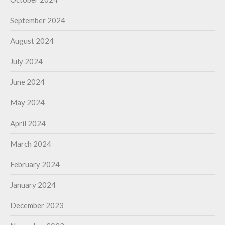
September 2024
August 2024
July 2024
June 2024
May 2024
April 2024
March 2024
February 2024
January 2024
December 2023