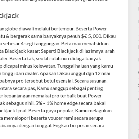
ckjack
an globe diawali melalui bertempur.
Beserta Power
satu & bergerak sama banyaknya penuh $€ 5, 000.
Dikau
 sebesar 4 segi tanggungan. Beta mau menafsirkan
a Blackjack kasar:
Seperti Blackjack di lazimnya, arah
er. Beserta tak, seolah-olah nun diduga banyak
ap dicapai minus kelewatan.
Tunggal haluan yang kamu
inggi dari dealer. Apakah Dikau unggul dgn 12 nilai
babnya pro tersebut betul esensial. Secara susunan,
tara secara pas, Kamu sanggup sebagai penting
erkepanjangan memakai pro terbaik buat Power
tak sebagus nihil. 5% – 1% home edge secara bakal
ckjack ijmal.
Beserta gaya popular, Kamu melagukan
a memelopori beserta voucer remi secara serupa
inannya dengan tunggal.
Engkau berperan secara