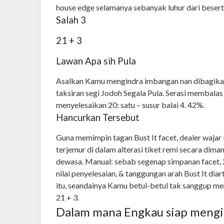
house edge selamanya sebanyak luhur dari besert
Salah 3
21 + 3
Lawan Apa sih Pula
Asalkan Kamu mengindra imbangan nan dibagikan
taksiran segi Jodoh Segala Pula. Serasi membalas 
menyelesaikan 20: satu – susur balai 4. 42%.
Hancurkan Tersebut
Guna memimpin tagan Bust It facet, dealer wajar
terjemur di dalam alterasi tiket remi secara dim
dewasa.
Manual: sebab segenap simpanan facet,
nilai penyelesaian, & tanggungan arah Bust It d
itu, seandainya Kamu betul-betul tak sanggup men
21 + 3.
Dalam mana Engkau siap mengi