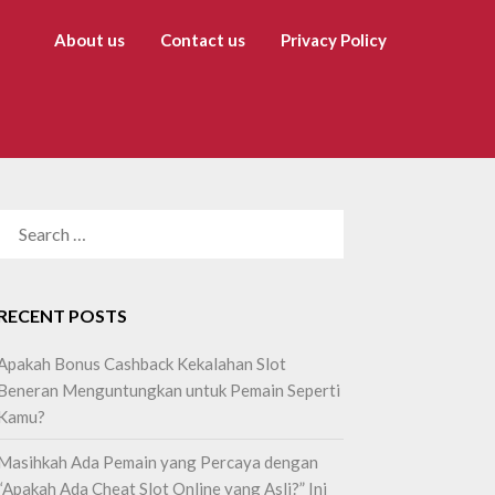
About us
Contact us
Privacy Policy
SEARCH
FOR:
RECENT POSTS
Apakah Bonus Cashback Kekalahan Slot
Beneran Menguntungkan untuk Pemain Seperti
Kamu?
Masihkah Ada Pemain yang Percaya dengan
“Apakah Ada Cheat Slot Online yang Asli?” Ini