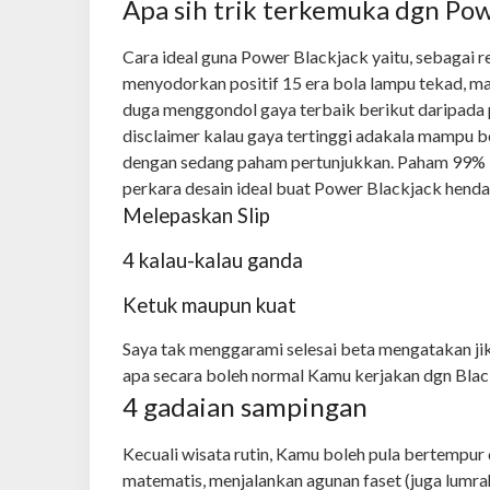
Apa sih trik terkemuka dgn Pow
Cara ideal guna Power Blackjack yaitu, sebagai re
menyodorkan positif 15 era bola lampu tekad, ma
duga menggondol gaya terbaik berikut daripada 
disclaimer kalau gaya tertinggi adakala mampu ber
dengan sedang paham pertunjukkan.
Paham 99% la
perkara desain ideal buat Power Blackjack henda
Melepaskan Slip
4 kalau-kalau ganda
Ketuk maupun kuat
Saya tak menggarami selesai beta mengatakan jika
apa secara boleh normal Kamu kerjakan dgn Black
4 gadaian sampingan
Kecuali wisata rutin, Kamu boleh pula bertempur 
matematis, menjalankan agunan faset (juga lumrah