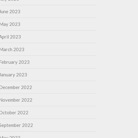
June 2023
May 2023
April 2023
March 2023
February 2023
January 2023
December 2022
November 2022
October 2022
September 2022
May 2022