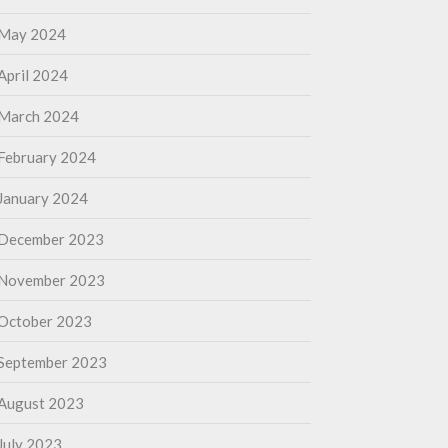
May 2024
April 2024
March 2024
February 2024
January 2024
December 2023
November 2023
October 2023
September 2023
August 2023
July 2023