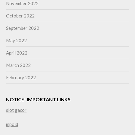
November 2022
October 2022
September 2022
May 2022
April 2022
March 2022
February 2022
NOTICE! IMPORTANT LINKS
slot gacor
mpoid