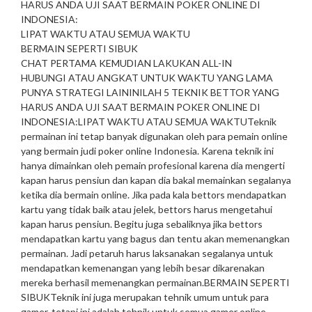
HARUS ANDA UJI SAAT BERMAIN POKER ONLINE DI
INDONESIA:
LIPAT WAKTU ATAU SEMUA WAKTU
BERMAIN SEPERTI SIBUK
CHAT PERTAMA KEMUDIAN LAKUKAN ALL-IN
HUBUNGI ATAU ANGKAT UNTUK WAKTU YANG LAMA
PUNYA STRATEGI LAIN
INILAH 5 TEKNIK BETTOR YANG
HARUS ANDA UJI SAAT BERMAIN POKER ONLINE DI
INDONESIA:
LIPAT WAKTU ATAU SEMUA WAKTU
Teknik
permainan ini tetap banyak digunakan oleh para pemain online
yang bermain judi poker online Indonesia. Karena teknik ini
hanya dimainkan oleh pemain profesional karena dia mengerti
kapan harus pensiun dan kapan dia bakal memainkan segalanya
ketika dia bermain online. Jika pada kala bettors mendapatkan
kartu yang tidak baik atau jelek, bettors harus mengetahui
kapan harus pensiun. Begitu juga sebaliknya jika bettors
mendapatkan kartu yang bagus dan tentu akan memenangkan
permainan. Jadi petaruh harus laksanakan segalanya untuk
mendapatkan kemenangan yang lebih besar dikarenakan
mereka berhasil memenangkan permainan.
BERMAIN SEPERTI
SIBUK
Teknik ini juga merupakan tehnik umum untuk para
gamer, tetapi ini adalah tehnik untuk semua gamer online.