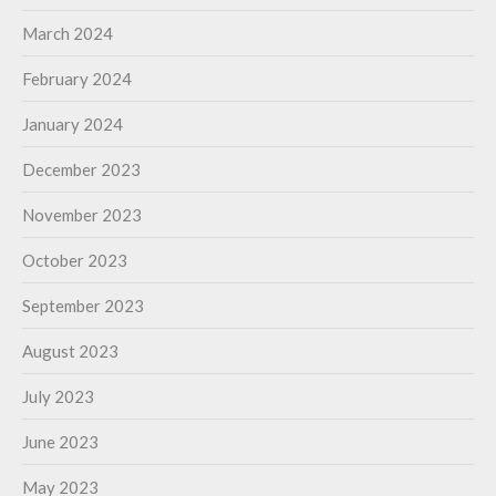
March 2024
February 2024
January 2024
December 2023
November 2023
October 2023
September 2023
August 2023
July 2023
June 2023
May 2023