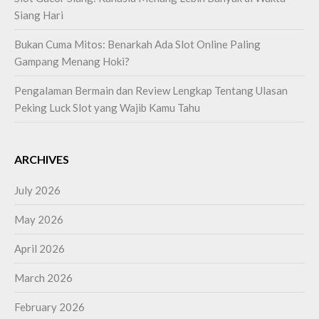
Siang Hari
Bukan Cuma Mitos: Benarkah Ada Slot Online Paling
Gampang Menang Hoki?
Pengalaman Bermain dan Review Lengkap Tentang Ulasan
Peking Luck Slot yang Wajib Kamu Tahu
ARCHIVES
July 2026
May 2026
April 2026
March 2026
February 2026