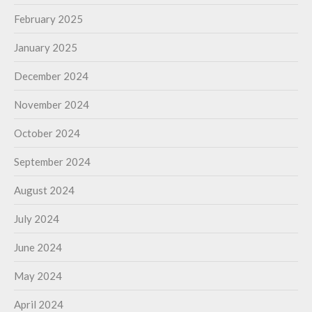
February 2025
January 2025
December 2024
November 2024
October 2024
September 2024
August 2024
July 2024
June 2024
May 2024
April 2024