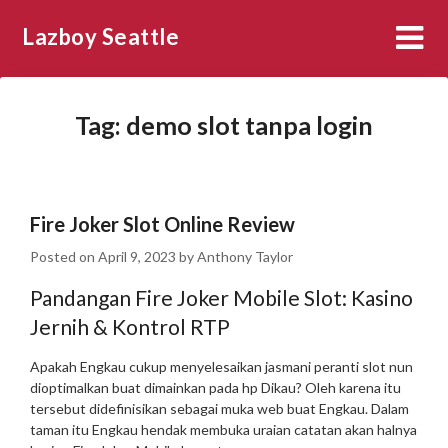
Skip
Lazboy Seattle
to
content
Tag:
demo slot tanpa login
Fire Joker Slot Online Review
Posted on
April 9, 2023
by
Anthony Taylor
Pandangan Fire Joker Mobile Slot: Kasino
Jernih & Kontrol RTP
Apakah Engkau cukup
menyelesaikan jasmani peranti slot nun
dioptimalkan buat dimainkan pada hp Dikau? Oleh karena itu
tersebut didefinisikan sebagai muka web buat Engkau. Dalam
taman itu Engkau hendak membuka uraian catatan akan halnya