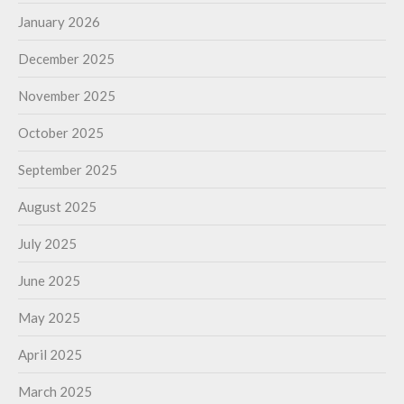
January 2026
December 2025
November 2025
October 2025
September 2025
August 2025
July 2025
June 2025
May 2025
April 2025
March 2025