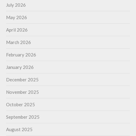
July 2026
May 2026
April 2026
March 2026
February 2026
January 2026
December 2025
November 2025
October 2025
September 2025
August 2025