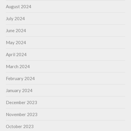
August 2024
July 2024
June 2024
May 2024
April 2024
March 2024
February 2024
January 2024
December 2023
November 2023
October 2023