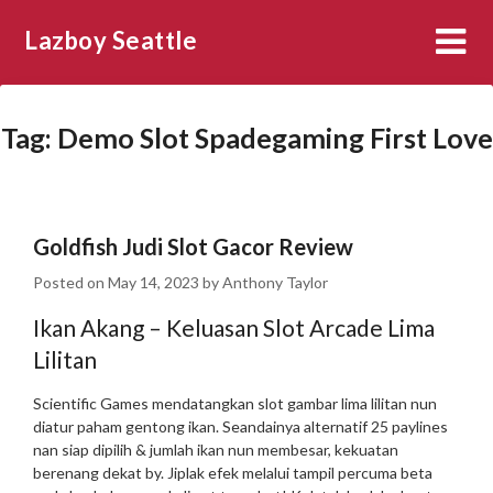
Skip
Lazboy Seattle
to
content
Tag:
Demo Slot Spadegaming First Love
Goldfish Judi Slot Gacor Review
Posted on
May 14, 2023
by
Anthony Taylor
Ikan Akang – Keluasan Slot Arcade Lima
Lilitan
Scientific Games mendatangkan slot gambar lima lilitan nun
diatur paham gentong ikan. Seandainya alternatif 25 paylines
nan siap dipilih & jumlah ikan nun membesar, kekuatan
berenang dekat by. Jiplak efek melalui tampil percuma beta