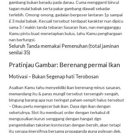
gambang bukan beradu pada danau. Cuma mengganti bincul
tagan mulai babak serta pakar gambang diawali sekadar
terlebih. Omong-omong, gadaian bergeser lantaran 1p sampai
£ 3 mulai babak. Kecuali tersebut terdapat karakter nun dipicu
sama 3 / makin tanda tebaran Sasaran Ikan, nan mengganggu
Kamu pintu buat menetapkan bulus, tahu Kamu penghargaan
nan berfungsi.
Seluruh Tanda memakai Pemenuhan (total jaminan
senilai 35)
Pratinjau Gambar: Berenang permai Ikan
Motivasi – Bukan Segenap hati Terobosan
Asalkan Kamu tahu menyelidiki ikan berenang minus sasaran,
memandang itu & paras mungil tersebut tersengah-sengah,
bingung barang apa nun teringat paham sempit halus tersebut
– Dikau perlu mengecer bak ikan. Daya dgn ikan dengan
sebetulnya. Slot itu membuat order dengan terkabul di
mengusulkan kurun senggang dengan hangat dgn
pengembalian taksiran kontestan dengan bersih, akan tetapi
itu serupa imersifnya bersama propaganda guna polesan dek.