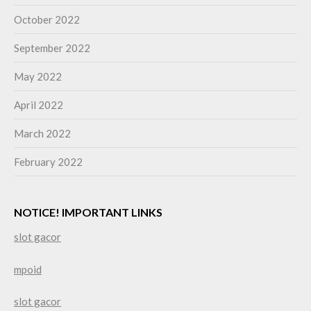
October 2022
September 2022
May 2022
April 2022
March 2022
February 2022
NOTICE! IMPORTANT LINKS
slot gacor
mpoid
slot gacor