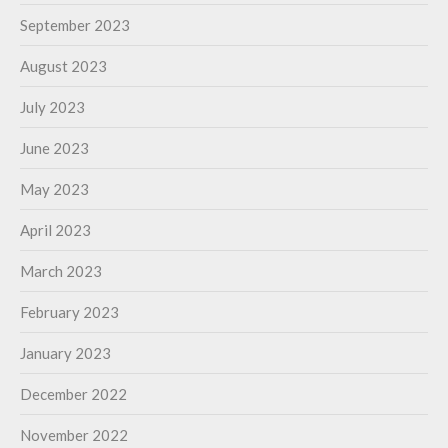
September 2023
August 2023
July 2023
June 2023
May 2023
April 2023
March 2023
February 2023
January 2023
December 2022
November 2022