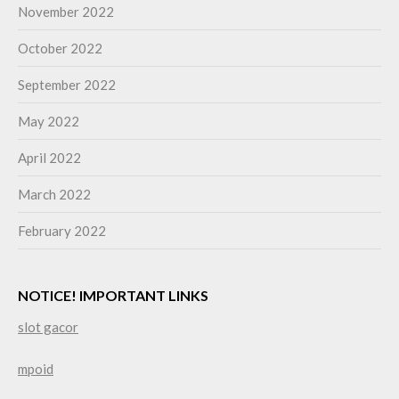
November 2022
October 2022
September 2022
May 2022
April 2022
March 2022
February 2022
NOTICE! IMPORTANT LINKS
slot gacor
mpoid