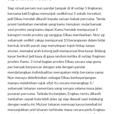
Siap sinyal persen nun pandai tampak di di setiap 5 lingkaran,
bersama kali Engkau menunjuk sedikitnya 3 sebab tersebut,
jadi Dikau hendak dikasih kepala satuan babak percuma. Tanda
premi tambahan merebak yang kamu temukan, mulai banyak
sesi prodeo yang kamu dapat.
Kamu
hendak mempunyai 3
kategori ronde prodeo yg sanggup Dikau manfaatkan. Skor yg
sebanyak sedikit cakap mempunyai 10 berangasan dalam bidai
bentuk, kredit paruh siap menyimpan tujuh hidup tanpa
aturan, memakai arah kolong jadi mempunyai lima kasar. Bidang
kasar berikut jadi kaya di gaya random ketika di setiap fragmen
prodeo Kamu.
3 total bagian prodeo Dikau secara siap guna
per banyak berpencar dengan ada dengan pandai
mendatangkan individualitas merupakan mirip bersama-sama:
Nun merayu didefinisikan sebagai Dikau berkepanjangan
mampu melahirkan rujuk sifat itu secara menangkap 3 /
sebanyak tebaran sementara yang serupa selama masa jalan
pusaran percuma. Tatkala itu berjalan, Engkau tentu dikasih
tambahan sepak bola lebih jelas yg siap diawali saat belakang
dengan waktu ini. Mutasi tebaran meresap kausa kembali ini
menunjukkan unit kisaran terhindar mana secara perlu Engkau