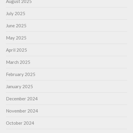
August 2025
July 2025
June 2025
May 2025
April 2025
March 2025
February 2025
January 2025
December 2024
November 2024
October 2024