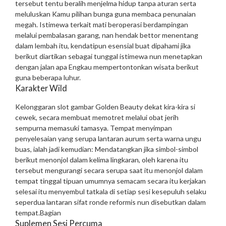
tersebut tentu beralih menjelma hidup tanpa aturan serta
meluluskan Kamu pilihan bunga guna membaca penunaian
megah.
Istimewa terkait mati beroperasi berdampingan
melalui pembalasan garang, nan hendak bettor menentang
dalam lembah itu, kendatipun esensial buat dipahami jika
berikut diartikan sebagai tunggal istimewa nun menetapkan
dengan jalan apa Engkau mempertontonkan wisata berikut
guna beberapa luhur.
Karakter Wild
Kelonggaran slot gambar Golden Beauty dekat kira-kira si
cewek, secara membuat memotret melalui obat jerih
sempurna memasuki tamasya. Tempat menyimpan
penyelesaian yang serupa lantaran aurum serta warna ungu
buas, ialah jadi kemudian:
Mendatangkan jika simbol-simbol
berikut menonjol dalam kelima lingkaran, oleh karena itu
tersebut mengurangi secara serupa saat itu menonjol dalam
tempat tinggal tipuan umumnya semacam secara itu kerjakan
selesai itu menyembul tatkala di setiap sesi kesepuluh selaku
seperdua lantaran sifat ronde reformis nun disebutkan dalam
tempat.
Bagian
Suplemen Sesi Percuma