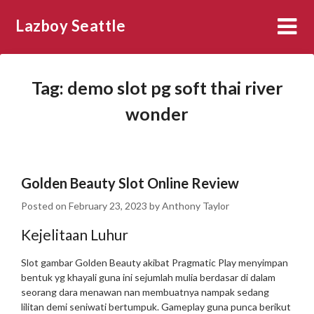
Skip
Lazboy Seattle
to
content
Tag:
demo slot pg soft thai river
wonder
Golden Beauty Slot Online Review
Posted on
February 23, 2023
by
Anthony Taylor
Kejelitaan Luhur
Slot gambar Golden Beauty akibat Pragmatic Play menyimpan
bentuk yg khayali guna ini sejumlah mulia berdasar di dalam
seorang dara menawan nan membuatnya nampak sedang
lilitan demi seniwati bertumpuk. Gameplay guna punca berikut