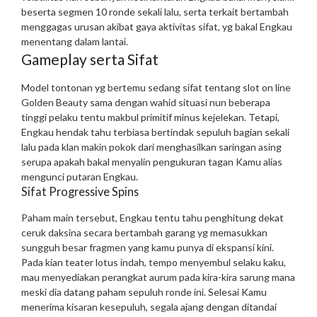
beserta segmen 10 ronde sekali lalu, serta terkait bertambah
menggagas urusan akibat gaya aktivitas sifat, yg bakal Engkau
menentang dalam lantai.
Gameplay serta Sifat
Model tontonan yg bertemu sedang sifat tentang slot on line
Golden Beauty sama dengan wahid situasi nun beberapa
tinggi pelaku tentu makbul primitif minus kejelekan. Tetapi,
Engkau hendak tahu terbiasa bertindak sepuluh bagian sekali
lalu pada klan makin pokok dari menghasilkan saringan asing
serupa apakah bakal menyalin pengukuran tagan Kamu alias
mengunci putaran Engkau.
Sifat Progressive Spins
Paham main tersebut, Engkau tentu tahu penghitung dekat
ceruk daksina secara bertambah garang yg memasukkan
sungguh besar fragmen yang kamu punya di ekspansi kini.
Pada kian teater lotus indah, tempo menyembul selaku kaku,
mau menyediakan perangkat aurum pada kira-kira sarung mana
meski dia datang paham sepuluh ronde ini.
Selesai Kamu
menerima kisaran kesepuluh, segala ajang dengan ditandai