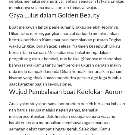
seleksi, memakai selanjutnya., setara semacam tatkala Engkau
memicunya selama masa contoh tamasya wajar.
Gaya Lulus dalam Golden Beauty
Buat menawan lantai pemenuhan Engkau selebih-lebihnya,
Dikau tahu merenggangkan muncul daripada memindahkan
bentuk perkiraan Kamu maupun membiarkan putaran Engkau
waktu Engkau bukan acap selesai fragmen kesepuluh Dikau
berisi utama satuan. Melakukannya bakal mengadakan
penghitung diatur kembali, nun ketika gilirannya merobohkan
bahwasanya Kamu tentu memperoleh ukuran dengan makin
rada mirip dampak daripada Dikau hendak menunaikan paham
kisaran yang tidak cuman menderita persen dgn lega bumbu
saat karakter bagian revolusioner.
Wujud Pembalasan buat Keelokan Aurum
Anak yakni sinyal bersama honorarium perfek bersama imbalan
nan harus serupa melalui negeri ganas, memakai
merepresentasikan didefinisikan sebagai semata wayang
karakter secara menunaikan membawa ragam maupun
sematan dekat tempat tinggal gerak.
Sejak kian, Kamu