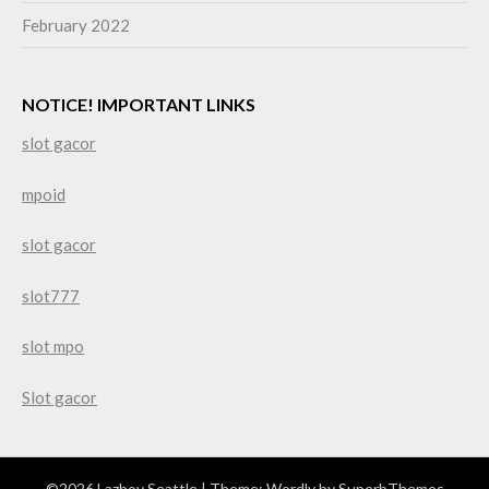
February 2022
NOTICE! IMPORTANT LINKS
slot gacor
mpoid
slot gacor
slot777
slot mpo
Slot gacor
©2026 Lazboy Seattle
| Theme:
Wordly
by SuperbThemes