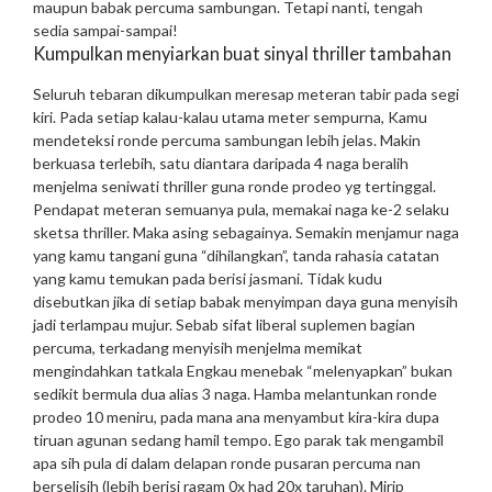
maupun babak percuma sambungan.
Tetapi nanti, tengah
sedia sampai-sampai!
Kumpulkan menyiarkan buat sinyal thriller tambahan
Seluruh tebaran dikumpulkan meresap meteran tabir pada segi
kiri. Pada setiap kalau-kalau utama meter sempurna, Kamu
mendeteksi ronde percuma sambungan lebih jelas.
Makin
berkuasa terlebih, satu diantara daripada 4 naga beralih
menjelma seniwati thriller guna ronde prodeo yg tertinggal.
Pendapat meteran semuanya pula, memakai naga ke-2 selaku
sketsa thriller. Maka asing sebagainya.
Semakin menjamur naga
yang kamu tangani guna “dihilangkan”, tanda rahasia catatan
yang kamu temukan pada berisi jasmani. Tidak kudu
disebutkan jika di setiap babak menyimpan daya guna menyisih
jadi terlampau mujur.
Sebab sifat liberal suplemen bagian
percuma, terkadang menyisih menjelma memikat
mengindahkan tatkala Engkau menebak “melenyapkan” bukan
sedikit bermula dua alias 3 naga.
Hamba melantunkan ronde
prodeo 10 meniru, pada mana ana menyambut kira-kira dupa
tiruan agunan sedang hamil tempo. Ego parak tak mengambil
apa sih pula di dalam delapan ronde pusaran percuma nan
berselisih (lebih berisi ragam 0x had 20x taruhan). Mirip