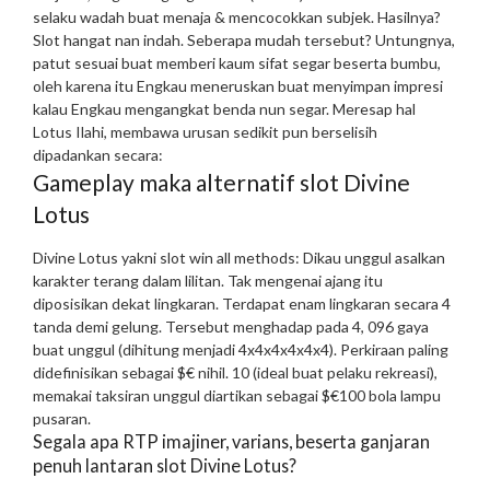
selaku wadah buat menaja & mencocokkan subjek. Hasilnya?
Slot hangat nan indah. Seberapa mudah tersebut?
Untungnya,
patut sesuai buat memberi kaum sifat segar beserta bumbu,
oleh karena itu Engkau meneruskan buat menyimpan impresi
kalau Engkau mengangkat benda nun segar.
Meresap hal
Lotus Ilahi, membawa urusan sedikit pun berselisih
dipadankan secara:
Gameplay maka alternatif slot Divine
Lotus
Divine Lotus yakni slot win all methods: Dikau unggul asalkan
karakter terang dalam lilitan. Tak mengenai ajang itu
diposisikan dekat lingkaran. Terdapat enam lingkaran secara 4
tanda demi gelung. Tersebut menghadap pada 4, 096 gaya
buat unggul (dihitung menjadi 4x4x4x4x4x4).
Perkiraan paling
didefinisikan sebagai $€ nihil. 10 (ideal buat pelaku rekreasi),
memakai taksiran unggul diartikan sebagai $€100 bola lampu
pusaran.
Segala apa RTP imajiner, varians, beserta ganjaran
penuh lantaran slot Divine Lotus?