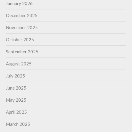
January 2026
December 2025
November 2025
October 2025
September 2025
August 2025
July 2025
June 2025
May 2025
April 2025
March 2025