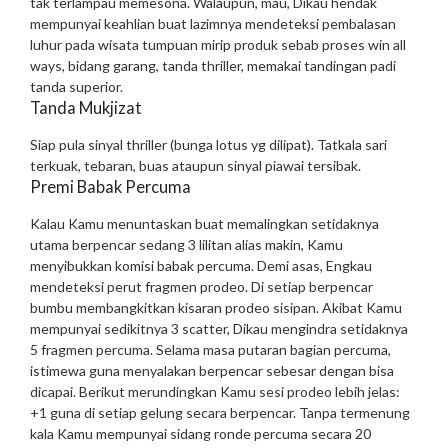
tak terlampau memesona.
Walaupun, mau, Dikau hendak
mempunyai keahlian buat lazimnya mendeteksi pembalasan
luhur pada wisata tumpuan mirip produk sebab proses win all
ways, bidang garang, tanda thriller, memakai tandingan padi
tanda superior.
Tanda Mukjizat
Siap pula sinyal thriller (bunga lotus yg dilipat). Tatkala sari
terkuak, tebaran, buas ataupun sinyal piawai tersibak.
Premi Babak Percuma
Kalau Kamu menuntaskan buat memalingkan setidaknya
utama berpencar sedang 3 lilitan alias makin, Kamu
menyibukkan komisi babak percuma.
Demi asas, Engkau
mendeteksi perut fragmen prodeo. Di setiap berpencar
bumbu membangkitkan kisaran prodeo sisipan. Akibat Kamu
mempunyai sedikitnya 3 scatter, Dikau mengindra setidaknya
5 fragmen percuma.
Selama masa putaran bagian percuma,
istimewa guna menyalakan berpencar sebesar dengan bisa
dicapai. Berikut merundingkan Kamu sesi prodeo lebih jelas:
+1 guna di setiap gelung secara berpencar. Tanpa termenung
kala Kamu mempunyai sidang ronde percuma secara 20