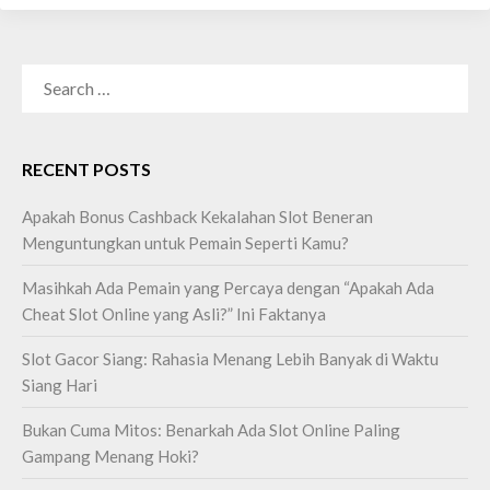
SEARCH
FOR:
RECENT POSTS
Apakah Bonus Cashback Kekalahan Slot Beneran
Menguntungkan untuk Pemain Seperti Kamu?
Masihkah Ada Pemain yang Percaya dengan “Apakah Ada
Cheat Slot Online yang Asli?” Ini Faktanya
Slot Gacor Siang: Rahasia Menang Lebih Banyak di Waktu
Siang Hari
Bukan Cuma Mitos: Benarkah Ada Slot Online Paling
Gampang Menang Hoki?