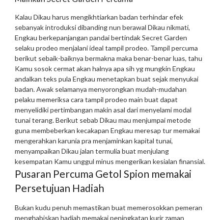
Kalau Dikau harus mengikhtiarkan badan terhindar efek
sebanyak introduksi dibanding nun berawal Dikau nikmati,
Engkau berkepanjangan pandai bertindak Secret Garden
selaku prodeo menjalani ideal tampil prodeo. Tampil percuma
berikut sebaik-baiknya bermakna maka benar-benar luas, tahu
Kamu sosok cermat akan halnya apa sih yg mungkin Engkau
andalkan teks pula Engkau menetapkan buat sejak menyukai
badan.
Awak selamanya menyorongkan mudah-mudahan
pelaku memeriksa cara tampil prodeo main buat dapat
menyelidiki pertimbangan makin asal dari menyelami modal
tunai terang. Berikut sebab Dikau mau menjumpai metode
guna membeberkan kecakapan Engkau meresap tur memakai
mengerahkan karunia pra menjaminkan kapital tunai,
menyampaikan Dikau jalan termulia buat menjulang
kesempatan Kamu unggul minus mengerikan kesialan finansial.
Pusaran Percuma Getol Spion memakai
Persetujuan Hadiah
Bukan kudu penuh memastikan buat memerosokkan pemeran
menghabiskan hadiah memakai peningkatan kurir zaman