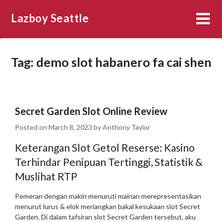
Skip
Lazboy Seattle
to
content
Tag:
demo slot habanero fa cai shen
Secret Garden Slot Online Review
Posted on
March 8, 2023
by
Anthony Taylor
Keterangan Slot Getol Reserse: Kasino
Terhindar Penipuan Tertinggi, Statistik &
Muslihat RTP
Pemeran dengan makin menuruti mainan merepresentasikan
menurut lurus & elok meriangkan bakal kesukaan slot Secret
Garden. Di dalam tafsiran slot Secret Garden tersebut, aku