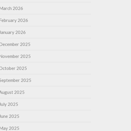
March 2026
February 2026
January 2026
December 2025
November 2025
October 2025
September 2025
August 2025
July 2025
June 2025
May 2025