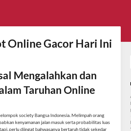
ot Online Gacor Hari Ini
sal Mengalahkan dan
alam Taruhan Online
 kelompok society Bangsa Indonesia. Melimpah orang
ebabkan kenyamanan jalan masuk serta probabilitas luas
pi, perlu diingat bahwasanya bertaruh tidak sekedar