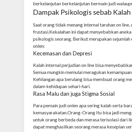
berkelanjutan berkelanjutan bermain judi walaup
Dampak Psikologis sebab Kalah 
Saat orang tidak menang internal taruhan on line,
frustasi.Kekalahan ini dapat menyebabkan aneka
psikologis seorang. Berikut merupakan sejumlah d
onlen:
Kecemasan dan Depresi
Kalah internal perjudian on line bisa menyebab
Semua mungkin memulai meragukan kemampuan me
Kehilangan apa berulang bisa membuat orang men
dalam kehidupan sehari-hari.
Rasa Malu dan juga Stigma Sosial
Para pemain judi onlen apa sering kalah serta ba
kemasyarakatan.Orang-Orang Itu bisa jadi meng
untuk orang berbeda dan merasa terisolasi dari l
dapat menghasilkan seorang merasa kesepian se