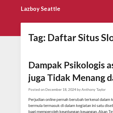
Skip
Lazboy Seattle
to
content
Tag:
Daftar Situs Sl
Dampak Psikologis a
juga Tidak Menang d
Posted on
December 18, 2024
by
Anthony Taylor
Perjudian online pernah berubah terkenal dalam
bermula termasuk di dalam kegiatan ini satu dis
bagi memperoleh keuntungan keuangan. Akan Teta