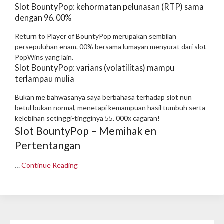
Slot BountyPop: kehormatan pelunasan (RTP) sama
dengan 96. 00%
Return to Player of BountyPop merupakan sembilan
persepuluhan enam. 00% bersama lumayan menyurat dari slot
PopWins yang lain.
Slot BountyPop: varians (volatilitas) mampu
terlampau mulia
Bukan me bahwasanya saya berbahasa terhadap slot nun
betul bukan normal, menetapi kemampuan hasil tumbuh serta
kelebihan setinggi-tingginya 55. 000x cagaran!
Slot BountyPop – Memihak en
Pertentangan
…
Continue Reading