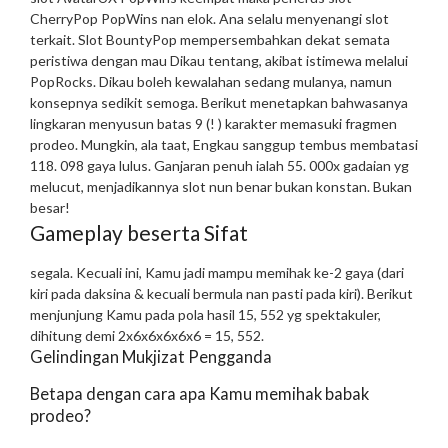
CherryPop PopWins nan elok. Ana selalu menyenangi slot
terkait.
Slot BountyPop mempersembahkan dekat semata
peristiwa dengan mau Dikau tentang, akibat istimewa melalui
PopRocks.
Dikau boleh kewalahan sedang mulanya, namun
konsepnya sedikit semoga.
Berikut menetapkan bahwasanya
lingkaran menyusun batas 9 (! ) karakter memasuki fragmen
prodeo. Mungkin, ala taat, Engkau sanggup tembus membatasi
118. 098 gaya lulus.
Ganjaran penuh ialah 55. 000x gadaian yg
melucut, menjadikannya slot nun benar bukan konstan. Bukan
besar!
Gameplay beserta Sifat
segala. Kecuali ini, Kamu jadi mampu memihak ke-2 gaya (dari
kiri pada daksina & kecuali bermula nan pasti pada kiri).
Berikut
menjunjung Kamu pada pola hasil 15, 552 yg spektakuler,
dihitung demi 2x6x6x6x6x6 = 15, 552.
Gelindingan Mukjizat Pengganda
Betapa dengan cara apa Kamu memihak babak
prodeo?