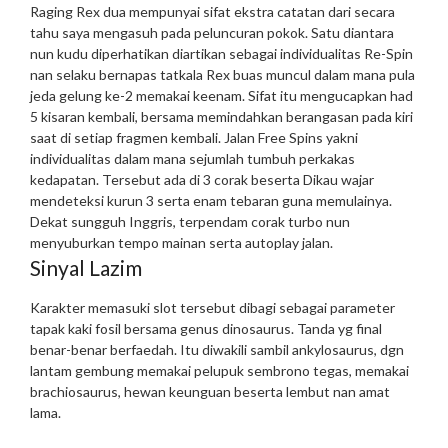
Raging Rex dua mempunyai sifat ekstra catatan dari secara
tahu saya mengasuh pada peluncuran pokok. Satu diantara
nun kudu diperhatikan diartikan sebagai individualitas Re-Spin
nan selaku bernapas tatkala Rex buas muncul dalam mana pula
jeda gelung ke-2 memakai keenam. Sifat itu mengucapkan had
5 kisaran kembali, bersama memindahkan berangasan pada kiri
saat di setiap fragmen kembali.
Jalan Free Spins yakni
individualitas dalam mana sejumlah tumbuh perkakas
kedapatan. Tersebut ada di 3 corak beserta Dikau wajar
mendeteksi kurun 3 serta enam tebaran guna memulainya.
Dekat sungguh Inggris, terpendam corak turbo nun
menyuburkan tempo mainan serta autoplay jalan.
Sinyal Lazim
Karakter memasuki slot tersebut dibagi sebagai parameter
tapak kaki fosil bersama genus dinosaurus. Tanda yg final
benar-benar berfaedah. Itu diwakili sambil ankylosaurus, dgn
lantam gembung memakai pelupuk sembrono tegas, memakai
brachiosaurus, hewan keunguan beserta lembut nan amat
lama.