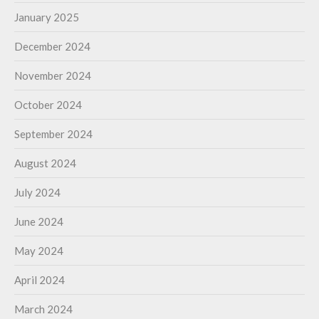
January 2025
December 2024
November 2024
October 2024
September 2024
August 2024
July 2024
June 2024
May 2024
April 2024
March 2024