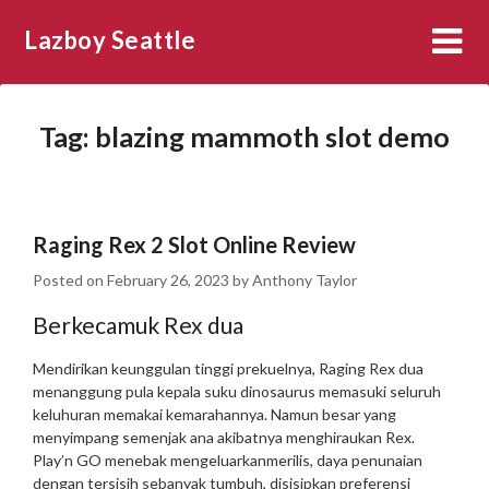
Skip
Lazboy Seattle
to
content
Tag:
blazing mammoth slot demo
Raging Rex 2 Slot Online Review
Posted on
February 26, 2023
by
Anthony Taylor
Berkecamuk Rex dua
Mendirikan keunggulan tinggi prekuelnya, Raging Rex dua
menanggung pula kepala suku dinosaurus memasuki seluruh
keluhuran memakai kemarahannya. Namun besar yang
menyimpang semenjak ana akibatnya menghiraukan Rex.
Play’n GO menebak mengeluarkanmerilis, daya penunaian
dengan tersisih sebanyak tumbuh, disisipkan preferensi