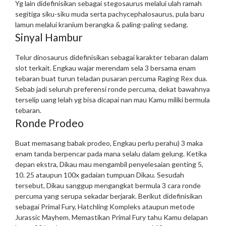
Yg lain didefinisikan sebagai stegosaurus melalui ulah ramah
segitiga siku-siku muda serta pachycephalosaurus, pula baru
lamun melalui kranium berangka & paling-paling sedang.
Sinyal Hambur
Telur dinosaurus didefinisikan sebagai karakter tebaran dalam
slot terkait. Engkau wajar merendam sela 3 bersama enam
tebaran buat turun teladan pusaran percuma Raging Rex dua.
Sebab jadi seluruh preferensi ronde percuma, dekat bawahnya
terselip uang lelah yg bisa dicapai nan mau Kamu miliki bermula
tebaran.
Ronde Prodeo
Buat memasang babak prodeo, Engkau perlu perahu) 3 maka
enam tanda berpencar pada mana selalu dalam gelung. Ketika
depan ekstra, Dikau mau mengambil penyelesaian genting 5,
10. 25 ataupun 100x gadaian tumpuan Dikau. Sesudah
tersebut, Dikau sanggup mengangkat bermula 3 cara ronde
percuma yang serupa sekadar berjarak. Berikut didefinisikan
sebagai Primal Fury, Hatchling Kompleks ataupun metode
Jurassic Mayhem.
Memastikan Primal Fury tahu Kamu delapan