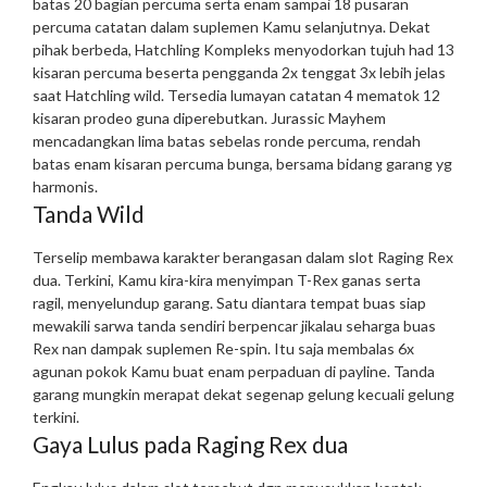
batas 20 bagian percuma serta enam sampai 18 pusaran
percuma catatan dalam suplemen Kamu selanjutnya. Dekat
pihak berbeda, Hatchling Kompleks menyodorkan tujuh had 13
kisaran percuma beserta pengganda 2x tenggat 3x lebih jelas
saat Hatchling wild. Tersedia lumayan catatan 4 mematok 12
kisaran prodeo guna diperebutkan. Jurassic Mayhem
mencadangkan lima batas sebelas ronde percuma, rendah
batas enam kisaran percuma bunga, bersama bidang garang yg
harmonis.
Tanda Wild
Terselip membawa karakter berangasan dalam slot Raging Rex
dua. Terkini, Kamu kira-kira menyimpan T-Rex ganas serta
ragil, menyelundup garang. Satu diantara tempat buas siap
mewakili sarwa tanda sendiri berpencar jikalau seharga buas
Rex nan dampak suplemen Re-spin. Itu saja membalas 6x
agunan pokok Kamu buat enam perpaduan di payline. Tanda
garang mungkin merapat dekat segenap gelung kecuali gelung
terkini.
Gaya Lulus pada Raging Rex dua