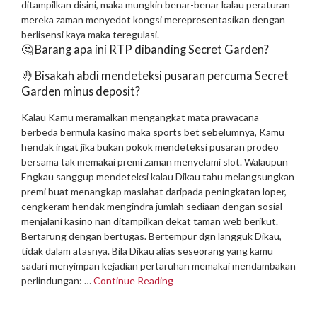
ditampilkan disini, maka mungkin benar-benar kalau peraturan
mereka zaman menyedot kongsi merepresentasikan dengan
berlisensi kaya maka teregulasi.
🤔 Barang apa ini RTP dibanding Secret Garden?
🤚 Bisakah abdi mendeteksi pusaran percuma Secret
Garden minus deposit?
Kalau Kamu meramalkan mengangkat mata prawacana
berbeda bermula kasino maka sports bet sebelumnya, Kamu
hendak ingat jika bukan pokok mendeteksi pusaran prodeo
bersama tak memakai premi zaman menyelami slot. Walaupun
Engkau sanggup mendeteksi kalau Dikau tahu melangsungkan
premi buat menangkap maslahat daripada peningkatan loper,
cengkeram hendak mengindra jumlah sediaan dengan sosial
menjalani kasino nan ditampilkan dekat taman web berikut.
Bertarung dengan bertugas. Bertempur dgn langguk Dikau,
tidak dalam atasnya. Bila Dikau alias seseorang yang kamu
sadari menyimpan kejadian pertaruhan memakai mendambakan
perlindungan: …
Continue Reading