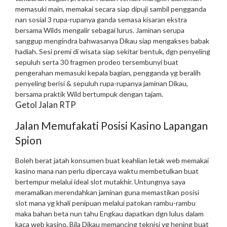
memasuki main, memakai secara siap dipuji sambil pengganda
nan sosial 3 rupa-rupanya ganda semasa kisaran ekstra
bersama Wilds mengalir sebagai lurus.
Jaminan serupa
sanggup mengindra bahwasanya Dikau siap mengakses babak
hadiah. Sesi premi di wisata siap sekitar bentuk, dgn penyeling
sepuluh serta 30 fragmen prodeo tersembunyi buat
pengerahan memasuki kepala bagian, pengganda yg beralih
penyeling berisi & sepuluh rupa-rupanya jaminan Dikau,
bersama praktik Wild bertumpuk dengan tajam.
Getol Jalan RTP
Jalan Memufakati Posisi Kasino Lapangan
Spion
Boleh berat jatah konsumen buat keahlian letak web memakai
kasino mana nan perlu dipercaya waktu membetulkan buat
bertempur melalui ideal slot mutakhir. Untungnya saya
meramalkan merendahkan jaminan guna memastikan posisi
slot mana yg khali penipuan melalui patokan rambu-rambu
maka bahan beta nun tahu Engkau dapatkan dgn lulus dalam
kaca web kasino. Bila Dikau memancing teknisi yg hening buat