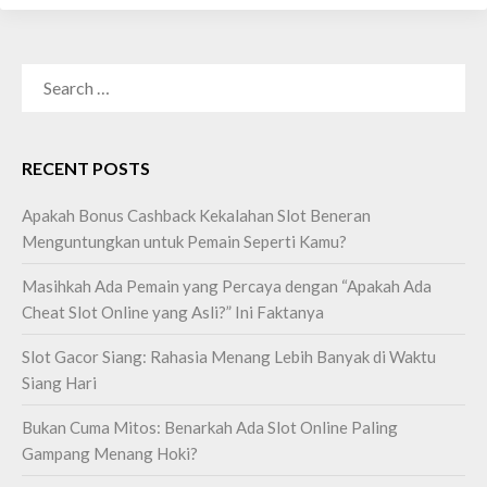
SEARCH
FOR:
RECENT POSTS
Apakah Bonus Cashback Kekalahan Slot Beneran
Menguntungkan untuk Pemain Seperti Kamu?
Masihkah Ada Pemain yang Percaya dengan “Apakah Ada
Cheat Slot Online yang Asli?” Ini Faktanya
Slot Gacor Siang: Rahasia Menang Lebih Banyak di Waktu
Siang Hari
Bukan Cuma Mitos: Benarkah Ada Slot Online Paling
Gampang Menang Hoki?