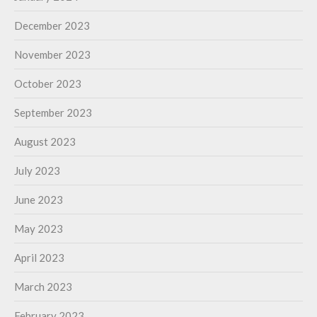
December 2023
November 2023
October 2023
September 2023
August 2023
July 2023
June 2023
May 2023
April 2023
March 2023
February 2023