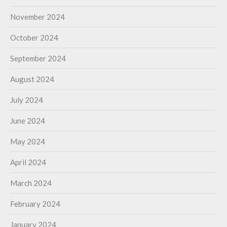
November 2024
October 2024
September 2024
August 2024
July 2024
June 2024
May 2024
April 2024
March 2024
February 2024
January 2024